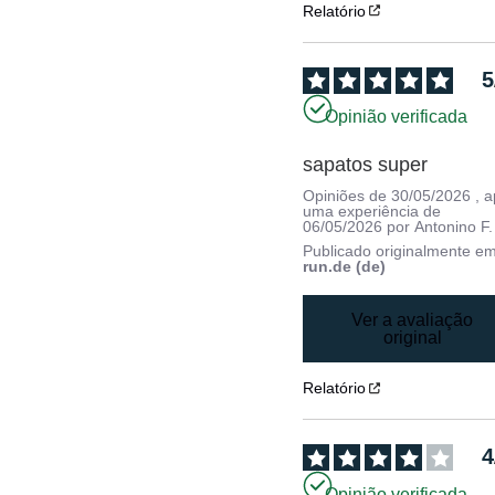
Relatório
5
Opinião verificada
sapatos super
Opiniões de
30/05/2026
, 
uma experiência de
06/05/2026
por
Antonino F.
Publicado originalmente e
run.de (de)
Ver a avaliação
original
Relatório
4
Opinião verificada