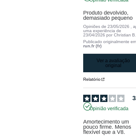
Produto devolvido, 
demasiado pequeno
Opiniões de
23/05/2026
, 
uma experiência de
23/04/2026
por
Christian B
Publicado originalmente e
run.fr (fr)
Ver a avaliação
original
Relatório
3
Opinião verificada
Amortecimento um 
pouco firme. Menos 
flexível que a V8.