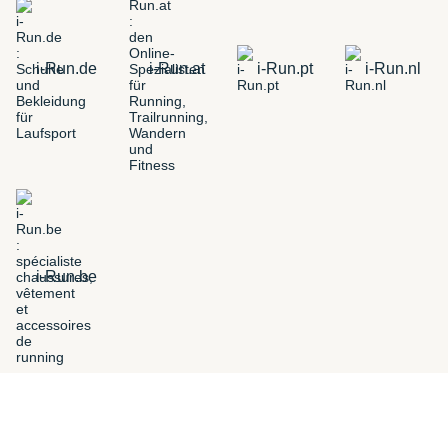
i-Run.de
i-Run.at
i-Run.pt
i-Run.nl
i-Run.be