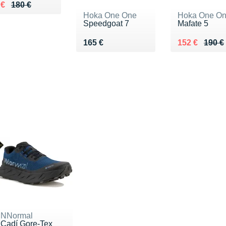
ieu de 180 €
du 123 €
 €
180 €
Hoka One One
Hoka One O
Speedgoat 7
Mafate 5
Vendu 165 €
Au lieu de 1
Vendu 152 €
165 €
152 €
190 €
NNormal
Cadí Gore-Tex