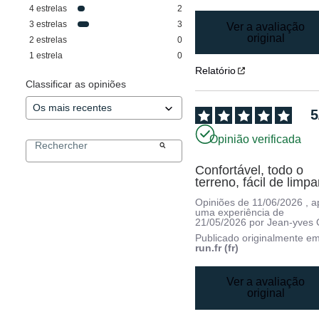
4
estrelas
2
3
estrelas
3
Ver a avaliação
original
2
estrelas
0
1
estrela
0
Relatório
Classificar as opiniões
5
Opinião verificada
Confortável, todo o 
terreno, fácil de limpa
Opiniões de
11/06/2026
, 
uma experiência de
21/05/2026
por
Jean-yves 
Publicado originalmente e
run.fr (fr)
Ver a avaliação
original