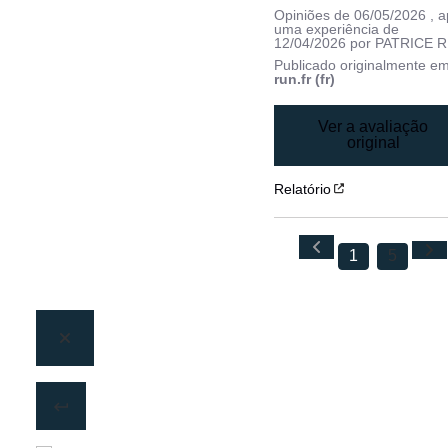
Opiniões de
06/05/2026
, 
uma experiência de
12/04/2026
por
PATRICE R
Publicado originalmente e
run.fr (fr)
Ver a avaliação
original
Relatório
1
5