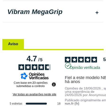
Vibram MegaGrip
Aviso
4.7
5
/
5
Opinião verificada
Fiel a este modelo NB
há anos
Com base em
23
opiniões
submetidas a controlo
Opiniões de
18/06/2026
, 
uma experiência de
Ver todas as avaliações neste site
24/05/2026
por
Anonymous
Publicado originalmente e
run.fr (fr)
5
estrelas
18