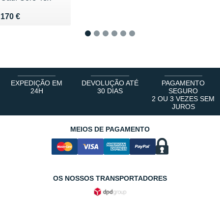
Vendu 170 €
170 €
1
2
3
4
5
6
EXPEDIÇÃO EM
DEVOLUÇÃO ATÉ
PAGAMENTO
24H
30 DIAS
SEGURO
2 OU 3 VEZES SEM
JUROS
MEIOS DE PAGAMENTO
OS NOSSOS TRANSPORTADORES