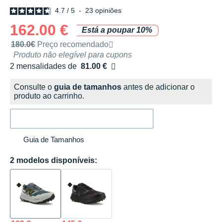
4.7
/
5
-
23
opiniões
162.00 €
Está a poupar 10%
Preço de venda recomendado pela marca
180.0€
Preço recomendado
Produto não elegível para cupons
2 mensalidades de
81.00 €
sem custos
Consulte o
guia de tamanhos
antes de adicionar o
produto ao carrinho.
Guia de Tamanhos
2 modelos disponíveis: