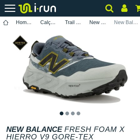
Homem
Calçados
Trail Running
New Balance
New Balance Fresh Foam X Hierro V9 Gore-Tex
1
2
3
4
NEW BALANCE
FRESH FOAM X
HIERRO V9 GORE-TEX