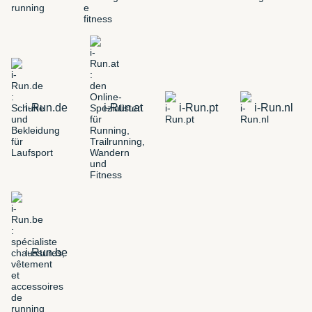
i-Run.de
i-Run.at
i-Run.pt
i-Run.nl
i-Run.be