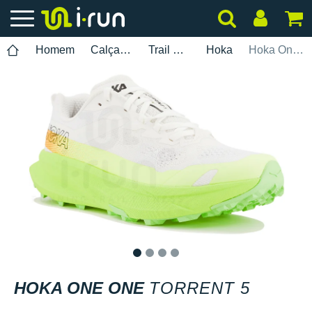
Homem
Calçados
Trail Running
Hoka
Hoka One One Torrent 5
1
2
3
4
HOKA ONE ONE
TORRENT 5