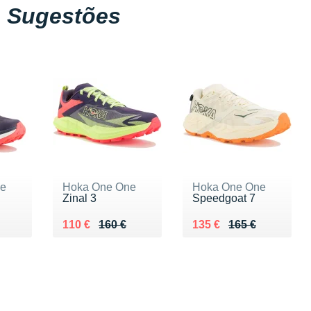
Sugestões
ne
Hoka One One
Hoka One One
Zinal 3
Speedgoat 7
0 €
Au lieu de 160 €
Vendu 110 €
Au lieu de 165 €
Vendu 135 €
110 €
160 €
135 €
165 €