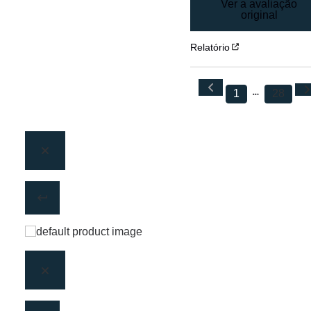
Ver a avaliação
original
Relatório
1
28