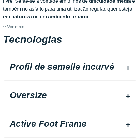
livre. Sente-se à vontade em trilhos de
dificuldade média
e
também no asfalto para uma utilização regular, quer esteja
em
natureza
ou em
ambiente urbano
.
Ver mais
Tecnologias
Profil de semelle incurvé
Oversize
Active Foot Frame