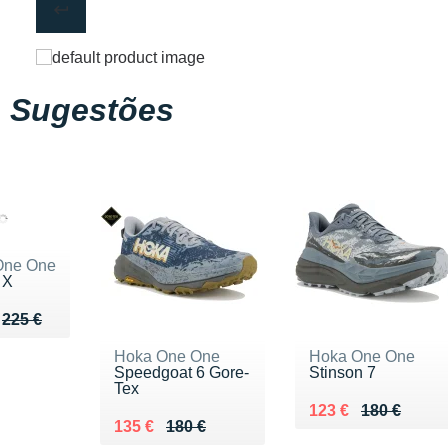
Sugestões
One One
 X
u de 225 €
175 €
225 €
Hoka One One
Hoka One One
Speedgoat 6 Gore-
Stinson 7
Tex
Au lieu de 180 €
Vendu 123 €
123 €
180 €
Au lieu de 180 €
Vendu 135 €
135 €
180 €