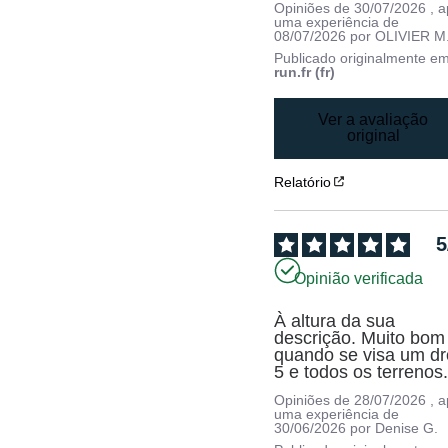
Opiniões de
30/07/2026
, 
uma experiência de
08/07/2026
por
OLIVIER M
Publicado originalmente e
run.fr (fr)
Ver a avaliação
original
Relatório
5
Opinião verificada
À altura da sua 
descrição. Muito bom 
quando se visa um dr
5 e todos os terrenos
Opiniões de
28/07/2026
, 
uma experiência de
30/06/2026
por
Denise G.