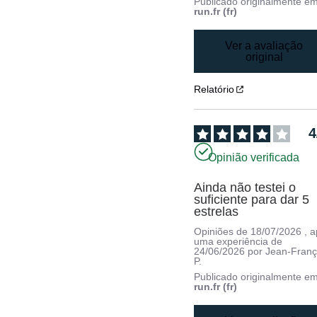
Publicado originalmente e
run.fr (fr)
Ver a avaliação
original
Relatório
4
Opinião verificada
Ainda não testei o 
suficiente para dar 5 
estrelas
Opiniões de
18/07/2026
, 
uma experiência de
24/06/2026
por
Jean-Franç
P.
Publicado originalmente e
run.fr (fr)