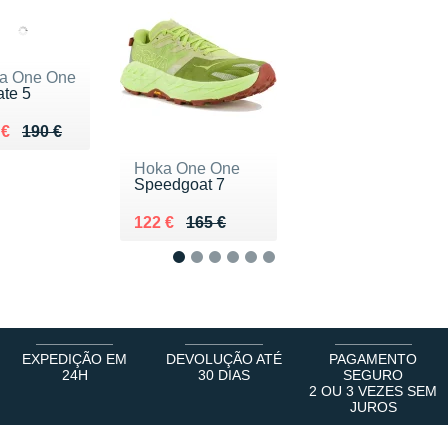
a One One
ate 5
ieu de 190 €
du 152 €
 €
190 €
Hoka One One
Speedgoat 7
Au lieu de 165 €
Vendu 122 €
122 €
165 €
1
2
3
4
5
6
EXPEDIÇÃO EM
DEVOLUÇÃO ATÉ
PAGAMENTO
24H
30 DIAS
SEGURO
2 OU 3 VEZES SEM
JUROS