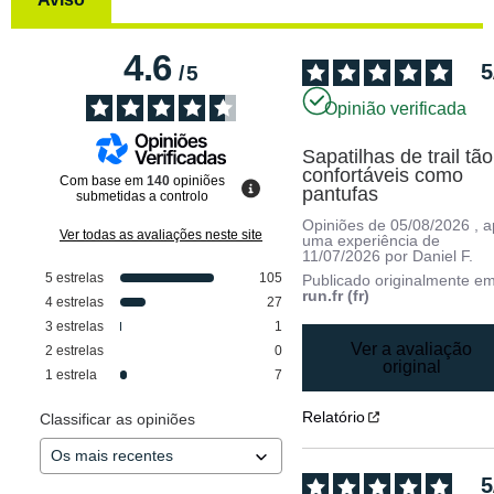
4.6
5
/
5
Opinião verificada
Sapatilhas de trail tão 
confortáveis como 
Com base em
140
opiniões
pantufas
submetidas a controlo
Opiniões de
05/08/2026
, 
Ver todas as avaliações neste site
uma experiência de
11/07/2026
por
Daniel F.
5
estrelas
105
Publicado originalmente e
run.fr (fr)
4
estrelas
27
3
estrelas
1
Ver a avaliação
2
estrelas
0
original
1
estrela
7
Relatório
Classificar as opiniões
5