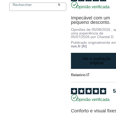
Opinião verificada
Impecável com um 
pequeno desconto.
Opiniões de
05/08/2026
, 
uma experiência de
05/07/2026
por
Chantal D.
Publicado originalmente e
run.fr (fr)
Ver a avaliação
original
Relatório
5
Opinião verificada
Conforto e visual fixe