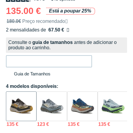
135.00 €
Está a poupar 25%
Preço de venda recomendado pela marca
180.0€
Preço recomendado
2 mensalidades de
67.50 €
sem custos
Consulte o
guia de tamanhos
antes de adicionar o
produto ao carrinho.
Guia de Tamanhos
4 modelos disponíveis:
135 €
123 €
135 €
135 €