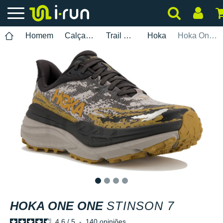
Homem
Calçados
Trail Running
Hoka
Hoka One One Stinson 7
1
2
3
4
HOKA ONE ONE
STINSON 7
4.6
/
5
-
140
opiniões