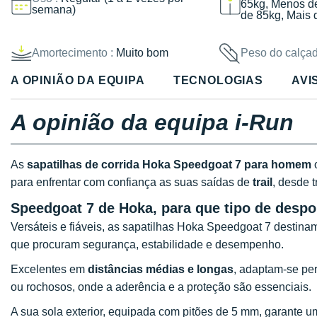
65kg, Menos d
semana)
de 85kg, Mais 
Amortecimento :
Muito bom
Peso do calçad
A OPINIÃO DA EQUIPA
TECNOLOGIAS
AVI
A opinião da equipa i-Run
As
sapatilhas de corrida Hoka Speedgoat 7 para homem
o
para enfrentar com confiança as suas saídas de
trail
, desde t
Speedgoat 7 de Hoka, para que tipo de despor
Versáteis e fiáveis, as sapatilhas Hoka Speedgoat 7 destina
que procuram segurança, estabilidade e desempenho.
Excelentes em
distâncias médias e longas
, adaptam-se per
ou rochosos, onde a aderência e a proteção são essenciais.
A sua sola exterior, equipada com pitões de 5 mm, garante um