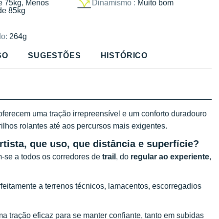
e 75kg, Menos
Dinamismo :
Muito bom
de 85kg
o:
264g
SO
SUGESTÕES
HISTÓRICO
ferecem uma tração irrepreensível e um conforto duradouro
rilhos rolantes até aos percursos mais exigentes.
tista, que uso, que distância e superfície?
m-se a todos os corredores de
trail
, do
regular ao experiente
,
feitamente a terrenos técnicos, lamacentos, escorregadios
a tração eficaz para se manter confiante, tanto em subidas