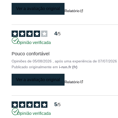
Ver a avaliação original
Relatório
4
/
5
Opinião verificada
Pouco confortável
Opiniões de
05/08/2026
, após uma experiência de
07/07/2026
Publicado originalmente em
i-run.fr (fr)
Ver a avaliação original
Relatório
5
/
5
Opinião verificada