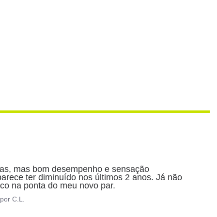
ngas, mas bom desempenho e sensação 

ece ter diminuído nos últimos 2 anos. Já não 
co na ponta do meu novo par.
por
C.L.