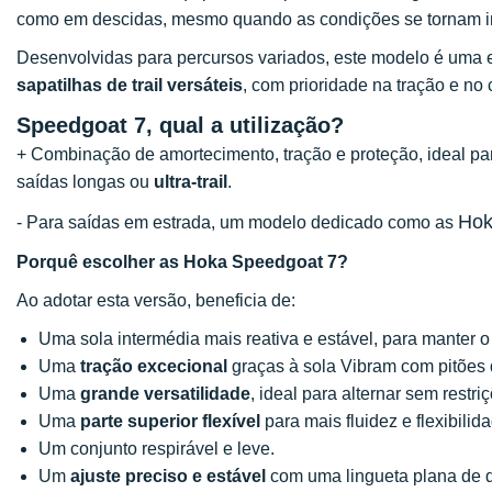
como em descidas, mesmo quando as condições se tornam in
Desenvolvidas para percursos variados, este modelo é uma 
sapatilhas de trail versáteis
, com prioridade na tração e no 
Speedgoat 7, qual a utilização?
+ Combinação de amortecimento, tração e proteção, ideal para
saídas longas ou
ultra-trail
.
Hok
- Para saídas em estrada, um modelo dedicado como as
Porquê escolher as Hoka Speedgoat 7?
Ao adotar esta versão, beneficia de:
Uma sola intermédia mais reativa e estável, para manter 
Uma
tração excecional
graças à sola Vibram com pitões
Uma
grande versatilidade
, ideal para alternar sem restriç
Uma
parte superior flexível
para mais fluidez e flexibili
Um conjunto respirável e leve.
Um
ajuste preciso e estável
com uma lingueta plana de d