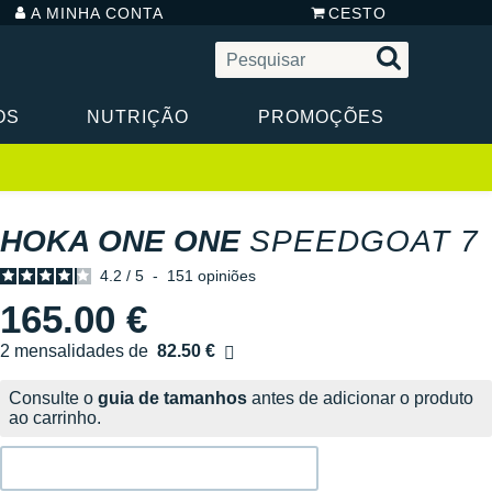
A MINHA CONTA
CESTO
OS
NUTRIÇÃO
PROMOÇÕES
HOKA ONE ONE
SPEEDGOAT 7
4.2
/
5
-
151
opiniões
165.00 €
2 mensalidades de
82.50 €
sem custos
Consulte o
guia de tamanhos
antes de adicionar o produto
ao carrinho.