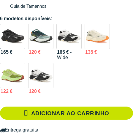
Guia de Tamanhos
6 modelos disponíveis:
165 €
120 €
165 €
•
135 €
Wide
122 €
120 €
ADICIONAR AO CARRINHO
Entrega gratuita