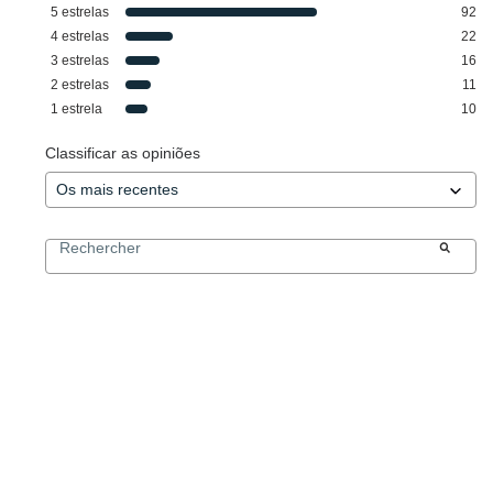
5
estrelas
92
4
estrelas
22
3
estrelas
16
2
estrelas
11
1
estrela
10
Classificar as opiniões