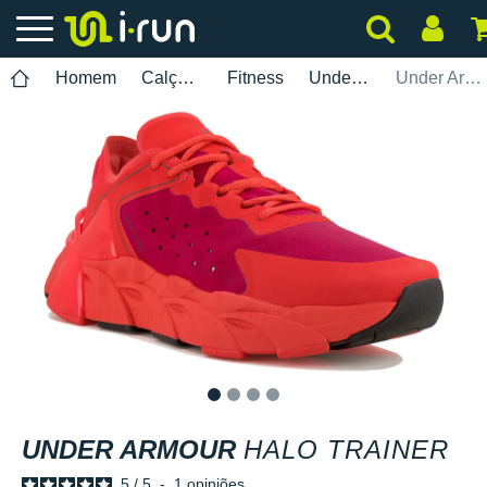
Homem
Calçados
Fitness
Under Armour
Under Armour Halo Trainer
1
2
3
4
UNDER ARMOUR
HALO TRAINER
5
/
5
-
1
opiniões