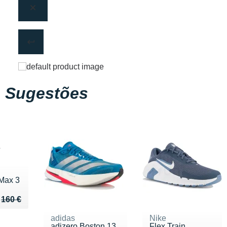
Sugestões
Max 3
u de 160 €
143 €
160 €
adidas
Nike
adizero Boston 13
Flex Train