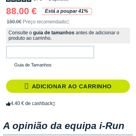
88.00 €
Está a poupar 41%
Preço de venda recomendado pela marca
150.0€
Preço recomendado
Consulte o
guia de tamanhos
antes de adicionar o
produto ao carrinho.
Guia de Tamanhos
ADICIONAR AO CARRINHO
4.40 € de cashback
A opinião da equipa i-Run