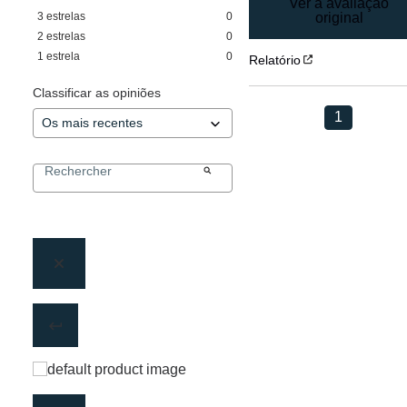
Ver a avaliação
3
estrelas
0
original
2
estrelas
0
1
estrela
0
Relatório
Classificar as opiniões
1