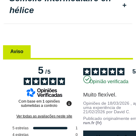
hélice
Aviso
5
5
/
5
Opinião verificada
Muito flexível.
Com base em
1
opiniões
Opiniões de
18/03/2026
, 
submetidas a controlo
uma experiência de
21/02/2026
por
David C.
Ver todas as avaliações neste site
Publicado originalmente e
run.fr (fr)
5
estrelas
1
4
estrelas
0