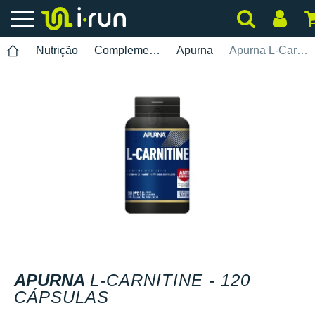
Nutrição
Complementos
Apurna
Apurna L-Carnitine - 120 cápsulas
APURNA
L-CARNITINE - 120
CÁPSULAS