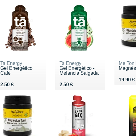
Ta Energy
Ta Energy
MelToni
Gel Energético
Gel Energético -
Magnési
Café
Melancia Salgada
Vendu 1
19.90 €
Vendu 2.50 €
Vendu 2.50 €
2.50 €
2.50 €