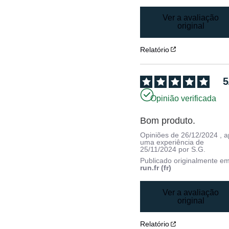
Ver a avaliação
original
Relatório
5
Opinião verificada
Bom produto.
Opiniões de
26/12/2024
, 
uma experiência de
25/11/2024
por
S.G.
Publicado originalmente e
run.fr (fr)
Ver a avaliação
original
Relatório