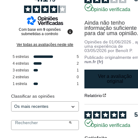
Opinião verificada
Ainda não tenho 
informação suficiente 
Com base em
9
opiniões
para dar uma opinião
submetidas a controlo
Opiniões de
01/06/2026
, 
Ver todas as avaliações neste site
uma experiência de
03/05/2026
por
Benoît P.
5
estrelas
5
Publicado originalmente e
run.fr (fr)
4
estrelas
2
3
estrelas
1
Ver a avaliação
2
estrelas
0
original
1
estrela
1
Relatório
Classificar as opiniões
5
Opinião verificada