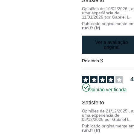
Satisfeito
Opiniões de
10/02/2026
, 
uma experiência de
11/01/2026
por
Gabriel L.
Publicado originalmente e
run.fr (fr)
Ver a avaliação
original
Relatório
4
Opinião verificada
Satisfeito
Opiniões de
21/12/2025
, 
uma experiência de
03/12/2025
por
Gabriel L.
Publicado originalmente e
run.fr (fr)