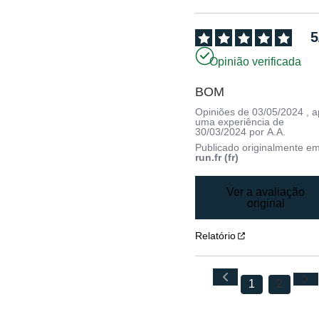
5
Opinião verificada
BOM
Opiniões de
03/05/2024
, 
uma experiência de
30/03/2024
por
A.A.
Publicado originalmente e
run.fr (fr)
Ver a avaliação
original
Relatório
1
2