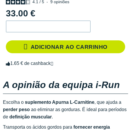
4.1
/
5
-
9
opiniões
33.00 €
ADICIONAR AO CARRINHO
1.65 € de cashback
A opinião da equipa i-Run
Escolha o
suplemento Apurna L-Carnitine
, que ajuda a
perder peso
ao eliminar as gorduras. É ideal para períodos
de
definição muscular
.
Transporta os ácidos gordos para
fornecer energia