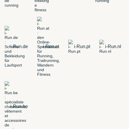
i-Run.de
i-Run.at
i-Run.pt
i-Run.nl
i-Run.be