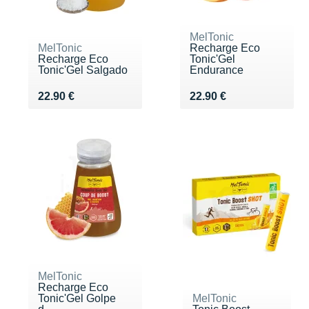
MelTonic
MelTonic
Recharge Eco
Recharge Eco
Tonic'Gel
Tonic'Gel Salgado
Endurance
Vendu 22.90 €
Vendu 22.90 €
22.90 €
22.90 €
MelTonic
Recharge Eco
Tonic'Gel Golpe
MelTonic