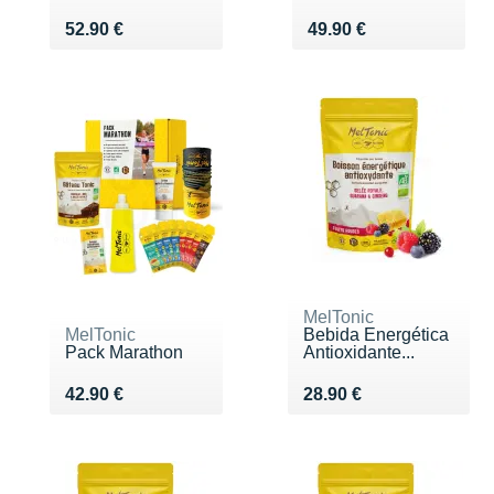
Vendu 52.90 €
Vendu 49.90 €
52.90 €
49.90 €
MelTonic
MelTonic
Bebida Energética
Pack Marathon
Antioxidante...
Vendu 42.90 €
Vendu 28.90 €
42.90 €
28.90 €