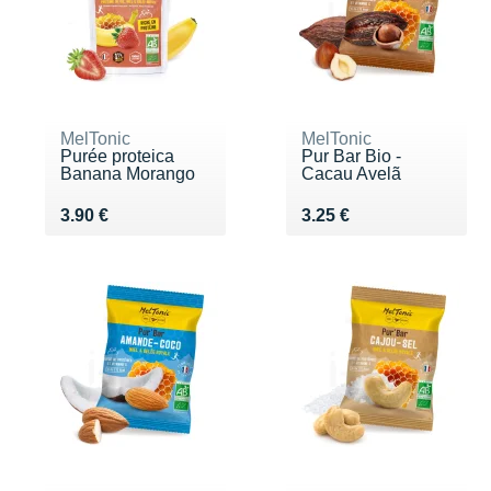
MelTonic
MelTonic
Purée proteica
Pur Bar Bio -
Banana Morango
Cacau Avelã
Vendu 3.90 €
Vendu 3.25 €
3.90 €
3.25 €