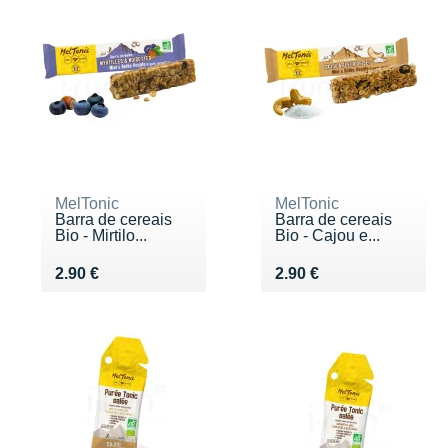
MelTonic
MelTonic
Barra de cereais
Barra de cereais
Bio - Mirtilo...
Bio - Cajou e...
Vendu 2.90 €
Vendu 2.90 €
2.90 €
2.90 €