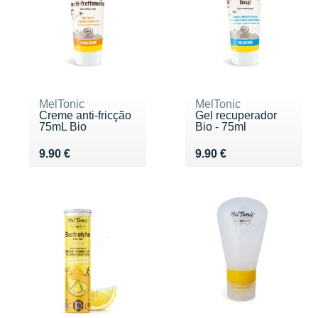
MelTonic
MelTonic
Creme anti-fricção
Gel recuperador
75mL Bio
Bio - 75ml
Vendu 9.90 €
Vendu 9.90 €
9.90 €
9.90 €