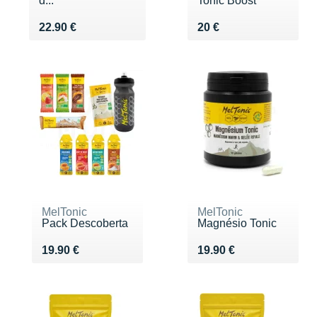
d...
Tonic Boost
Vendu 22.90 €
Vendu 20 €
22.90 €
20 €
MelTonic
MelTonic
Pack Descoberta
Magnésio Tonic
Vendu 19.90 €
Vendu 19.90 €
19.90 €
19.90 €