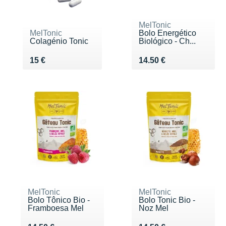
MelTonic
MelTonic
Bolo Energético
Colagénio Tonic
Biológico - Ch...
Vendu 15 €
Vendu 14.50 €
15 €
14.50 €
MelTonic
MelTonic
Bolo Tônico Bio -
Bolo Tonic Bio -
Framboesa Mel
Noz Mel