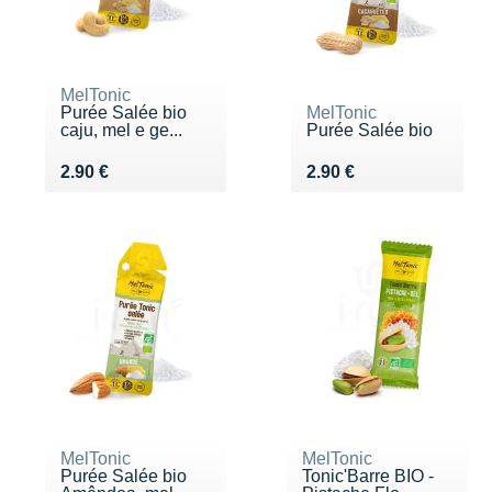
MelTonic
Purée Salée bio
MelTonic
caju, mel e ge...
Purée Salée bio
Vendu 2.90 €
Vendu 2.90 €
2.90 €
2.90 €
MelTonic
MelTonic
Purée Salée bio
Tonic'Barre BIO -