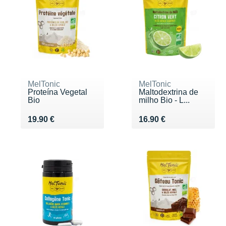
MelTonic
MelTonic
Proteína Vegetal
Maltodextrina de
Bio
milho Bio - L...
Vendu 19.90 €
Vendu 16.90 €
19.90 €
16.90 €