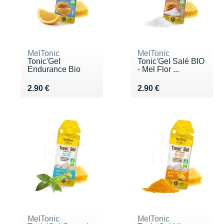
MelTonic
MelTonic
Tonic'Gel
Tonic'Gel Salé BIO
Endurance Bio
- Mel Flor ...
Vendu 2.90 €
Vendu 2.90 €
2.90 €
2.90 €
MelTonic
MelTonic