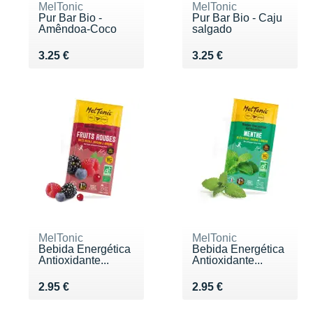
MelTonic
MelTonic
Pur Bar Bio -
Pur Bar Bio - Caju
Amêndoa-Coco
salgado
Vendu 3.25 €
Vendu 3.25 €
3.25 €
3.25 €
MelTonic
MelTonic
Bebida Energética
Bebida Energética
Antioxidante...
Antioxidante...
Vendu 2.95 €
Vendu 2.95 €
2.95 €
2.95 €