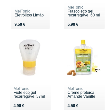
MelTonic
MelTonic
Frasco eco gel
Eletrólitos Limão
recarregável 60 ml
Vendu 9.50 €
Vendu 5.90 €
9.50 €
5.90 €
MelTonic
MelTonic
Fiole éco gel
Creme proteica
recarregável 37ml
Amande Vanille
Vendu 4.90 €
Vendu 4.50 €
4.90 €
4.50 €