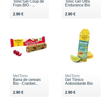
Tonic'Gel Coup de
Tonic Gel Ultra
Frais BIO - ...
Endurance Bio
Vendu 2.90 €
Vendu 2.90 €
2.90 €
2.90 €
MelTonic
MelTonic
Barra de cereais
Gel Tónico
Bio - Cranber...
Antioxidante Bio
Vendu 2.90 €
Vendu 2.90 €
2.90 €
2.90 €