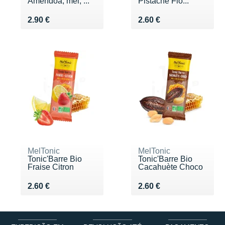
Amêndoa, mel, ...
Pistache Flo...
Vendu 2.90 €
Vendu 2.60 €
2.90 €
2.60 €
MelTonic
MelTonic
Tonic'Barre Bio
Tonic'Barre Bio
Fraise Citron
Cacahuète Choco
Vendu 2.60 €
Vendu 2.60 €
2.60 €
2.60 €