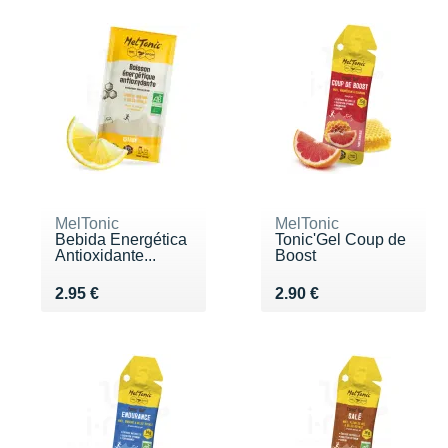
MelTonic
MelTonic
Bebida Energética
Tonic'Gel Coup de
Antioxidante...
Boost
Vendu 2.95 €
Vendu 2.90 €
2.95 €
2.90 €