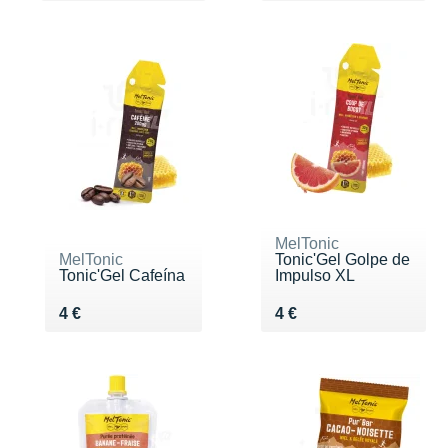
MelTonic
MelTonic
Tonic'Gel Golpe de
Tonic'Gel Cafeína
Impulso XL
Vendu 4 €
Vendu 4 €
4 €
4 €