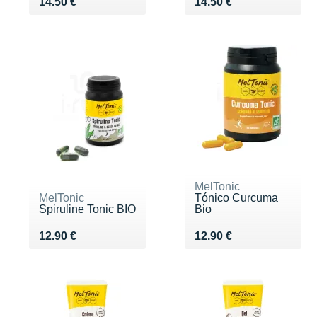
Vendu 14.50 €
Vendu 14.50 €
14.50 €
14.50 €
MelTonic
MelTonic
Tónico Curcuma
Spiruline Tonic BIO
Bio
Vendu 12.90 €
Vendu 12.90 €
12.90 €
12.90 €