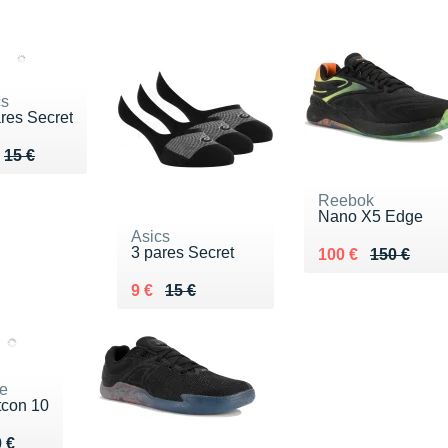
cs
res Secret
ieu de 15 €
du 9 €
15 €
Reebok
Nano X5 Edge
Asics
3 pares Secret
Au lieu de 150 €
Vendu 100 €
100 €
150 €
Au lieu de 15 €
Vendu 9 €
9 €
15 €
e
con 10
du 140 €
 €