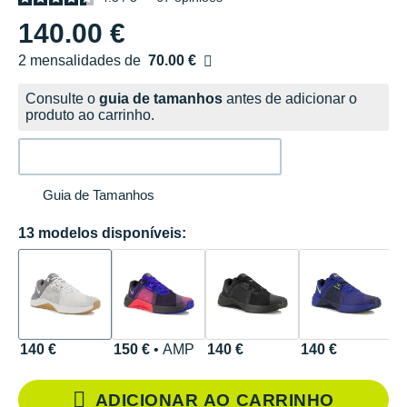
140.00 €
2 mensalidades de
70.00 €
sem custos
Consulte o
guia de tamanhos
antes de adicionar o
produto ao carrinho.
Guia de Tamanhos
13 modelos disponíveis:
140 €
150 €
• AMP
140 €
140 €
1
ADICIONAR AO CARRINHO