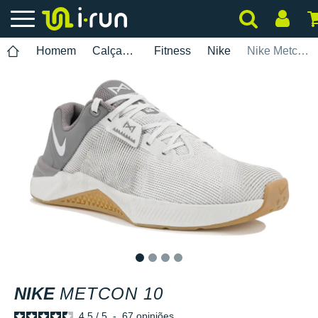
Homem
Calçados
Fitness
Nike
Nike Metcon 10
1
2
3
4
NIKE
METCON 10
4.5
/
5
-
67
opiniões