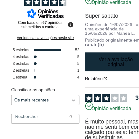
Opinião verificada
Super sapato
Com base em
67
opiniões
Opiniões de
16/07/2026
, 
submetidas a controlo
uma experiência de
15/06/2026
por
Mahea L.
Ver todas as avaliações neste site
Publicado originalmente e
run.fr (fr)
5
estrelas
52
4
estrelas
5
Ver a avaliação
3
estrelas
5
original
2
estrelas
1
1
estrela
4
Relatório
Classificar as opiniões
3
Opinião verificada
É muito pessoal, mas 
não me senti bem com
calçado (ou seja: tenh
de substituir as 