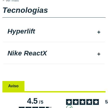
Ver mais
Tecnologias
Hyperlift
Nike ReactX
Aviso
4.5
5
/
5