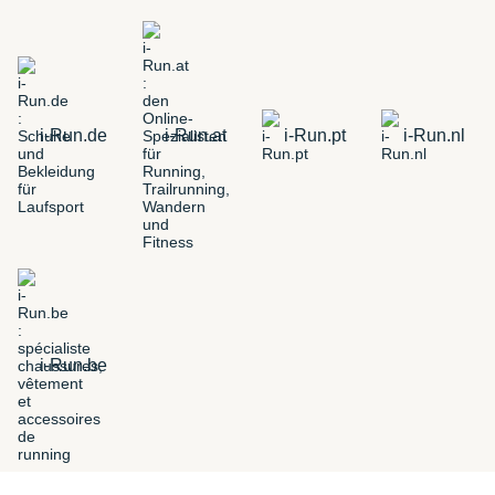
i-Run.de
i-Run.at
i-Run.pt
i-Run.nl
i-Run.be