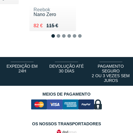
Reebok
Nano Zero
Au lieu de 115 €
Vendu 82 €
82 €
115 €
1
2
3
4
5
6
EXPEDIÇÃO EM
DEVOLUÇÃO ATÉ
PAGAMENTO
24H
30 DIAS
SEGURO
2 OU 3 VEZES SEM
JUROS
MEIOS DE PAGAMENTO
OS NOSSOS TRANSPORTADORES