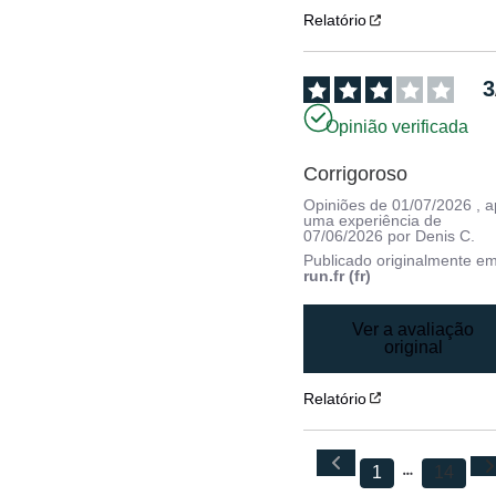
Relatório
3
Opinião verificada
Corrigoroso
Opiniões de
01/07/2026
, 
uma experiência de
07/06/2026
por
Denis C.
Publicado originalmente e
run.fr (fr)
Ver a avaliação
original
Relatório
1
14