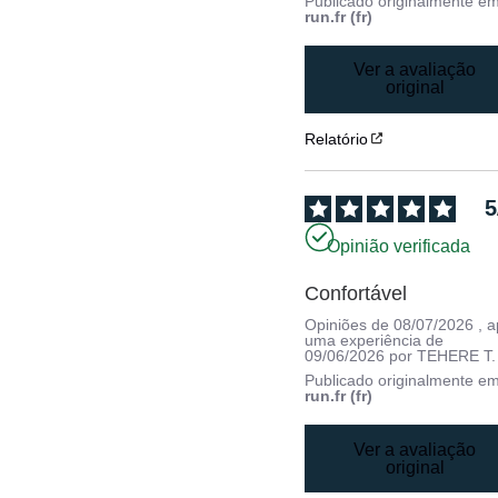
Publicado originalmente e
run.fr (fr)
Ver a avaliação
original
Relatório
5
Opinião verificada
Confortável
Opiniões de
08/07/2026
, 
uma experiência de
09/06/2026
por
TEHERE T.
Publicado originalmente e
run.fr (fr)
Ver a avaliação
original