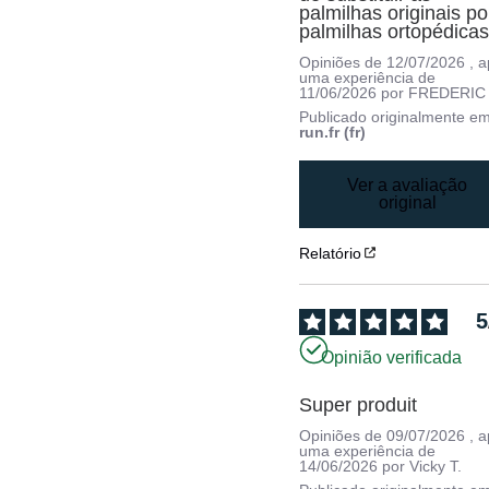
palmilhas originais por
palmilhas ortopédicas
Opiniões de
12/07/2026
, 
uma experiência de
11/06/2026
por
FREDERIC 
Publicado originalmente e
run.fr (fr)
Ver a avaliação
original
Relatório
5
Opinião verificada
Super produit
Opiniões de
09/07/2026
, 
uma experiência de
14/06/2026
por
Vicky T.