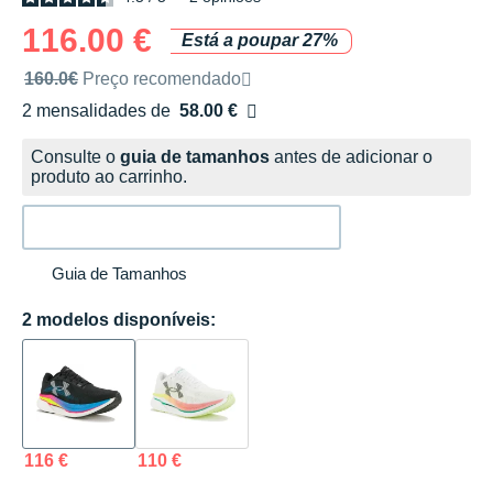
116.00 €
Está a poupar 27%
Preço de venda recomendado pela marca
160.0€
Preço recomendado
2 mensalidades de
58.00 €
sem custos
Consulte o
guia de tamanhos
antes de adicionar o
produto ao carrinho.
Guia de Tamanhos
2 modelos disponíveis:
116 €
110 €