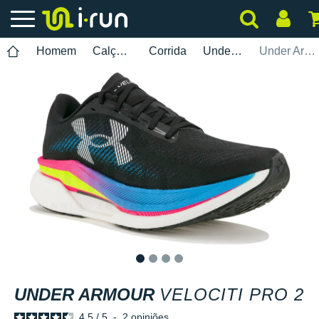
Homem
Calçados
Corrida
Under Armour
Under Armour Velociti Pro 2
1
2
3
4
UNDER ARMOUR
VELOCITI PRO 2
4.5
/
5
-
2
opiniões