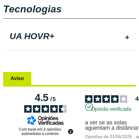
Tecnologias
UA HOVR+
Aviso
4.5
4
/
5
Opinião verificada
a ver se as solas 
aguentam a distância
Com base em
2
opiniões
submetidas a controlo
Opiniões de
01/06/2026
, 