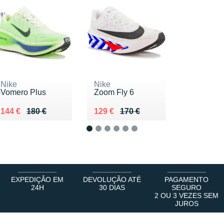
Nike
Nike
Vomero Plus
Zoom Fly 6
Au lieu de 180 €
Vendu 144 €
Au lieu de 170 €
Vendu 129 €
144 €
180 €
129 €
170 €
1
2
3
4
5
6
EXPEDIÇÃO EM
DEVOLUÇÃO ATÉ
PAGAMENTO
24H
30 DIAS
SEGURO
2 OU 3 VEZES SEM
JUROS