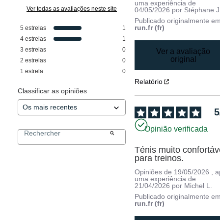
uma experiência de
Ver todas as avaliações neste site
04/05/2026
por
Stéphane J
Publicado originalmente e
run.fr (fr)
5
estrelas
1
4
estrelas
1
3
estrelas
0
Ver a avaliação
original
2
estrelas
0
1
estrela
0
Relatório
Classificar as opiniões
5
Opinião verificada
Ténis muito confortáve
para treinos.
Opiniões de
19/05/2026
, 
uma experiência de
21/04/2026
por
Michel L.
Publicado originalmente e
run.fr (fr)