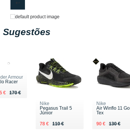
Sugestões
der Armour
lo Racer
 lieu de 170 €
ndu 105 €
5 €
170 €
Nike
Nike
Pegasus Trail 5
Air Winflo 11 Go
Júnior
Tex
Au lieu de 110 €
Vendu 78 €
Au lieu de 130 
Vendu 90 €
78 €
110 €
90 €
130 €