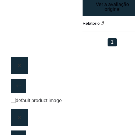
Ver a avaliação
original
Relatório
1