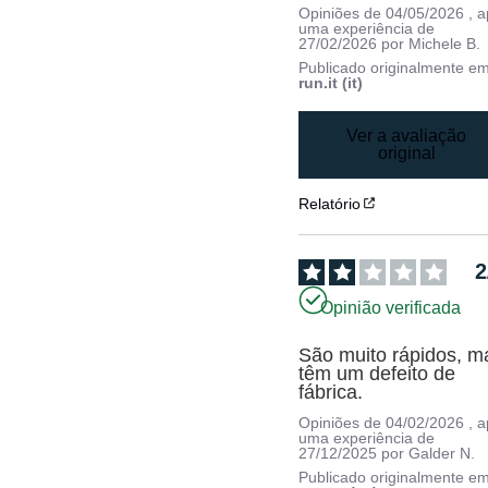
Opiniões de
04/05/2026
, 
uma experiência de
27/02/2026
por
Michele B.
Publicado originalmente e
run.it (it)
Ver a avaliação
original
Relatório
2
Opinião verificada
São muito rápidos, ma
têm um defeito de 
fábrica.
Opiniões de
04/02/2026
, 
uma experiência de
27/12/2025
por
Galder N.
Publicado originalmente e