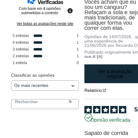
Vocês acham que eu 
sou um canguru? 
Com base em
4
opiniões
Refaçam a sola e sej
submetidas a controlo
mais tradicionais, de 
qualquer forma vou 
Ver todas as avaliações neste site
correr com elas.
5
estrelas
1
Opiniões de
14/07/2026
, 
uma experiência de
4
estrelas
1
21/06/2026
por
Riccardo O
3
estrelas
1
Publicado originalmente e
2
estrelas
1
run.it (it)
1
estrela
0
Ver a avaliação
Classificar as opiniões
original
Relatório
5
Opinião verificada
Sapato de corrida