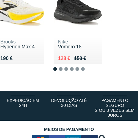
Brooks
Nike
Hyperion Max 4
Vomero 18
Vendu 190 €
Au lieu de 150 €
Vendu 128 €
190 €
128 €
150 €
1
2
3
4
5
6
EXPEDIÇÃO EM
DEVOLUÇÃO ATÉ
PAGAMENTO
24H
30 DIAS
SEGURO
2 OU 3 VEZES SEM
JUROS
MEIOS DE PAGAMENTO