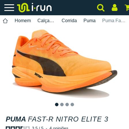
Homem
Calçados
Corrida
Puma
Puma Fast-R Nitro Elite 3
1
2
3
4
PUMA
FAST-R NITRO ELITE 3
3.5
/
5
-
4
opiniões