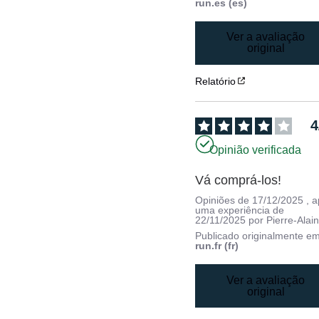
run.es (es)
Ver a avaliação
original
Relatório
4
Opinião verificada
Vá comprá-los!
Opiniões de
17/12/2025
, 
uma experiência de
22/11/2025
por
Pierre-Alain
Publicado originalmente e
run.fr (fr)
Ver a avaliação
original