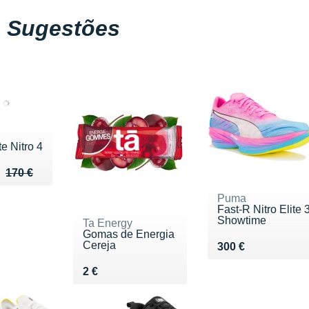
Sugestões
e Nitro 4
u de 170 €
 120 €
170 €
Puma
Fast-R Nitro Elite 
Showtime
Ta Energy
Gomas de Energia
Cereja
Vendu 300 €
300 €
Vendu 2 €
2 €