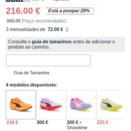
216.00 €
Está a poupar 28%
Preço de venda recomendado pela marca
300.0€
Preço recomendado
3 mensalidades de
72.00 €
sem custos
Consulte o
guia de tamanhos
antes de adicionar o
produto ao carrinho.
Guia de Tamanhos
4 modelos disponíveis:
216 €
300 €
300 €
•
225 €
Showtime