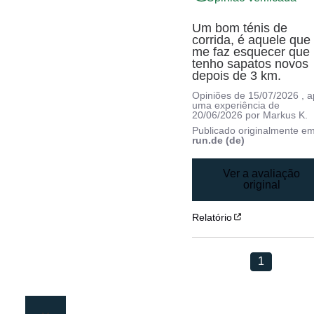
Um bom ténis de 
corrida, é aquele que 
me faz esquecer que 
tenho sapatos novos 
depois de 3 km.
Opiniões de
15/07/2026
, 
uma experiência de
20/06/2026
por
Markus K.
Publicado originalmente e
run.de (de)
Ver a avaliação
original
Relatório
1