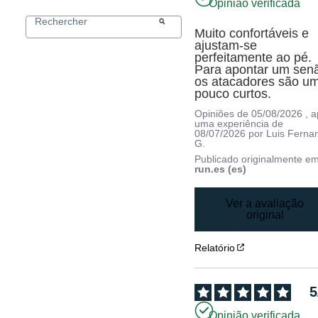
Opinião verificada
Muito confortáveis e 
ajustam-se 
perfeitamente ao pé. 
Para apontar um senã
os atacadores são um
pouco curtos.
Opiniões de
05/08/2026
, 
uma experiência de
08/07/2026
por
Luis Ferna
G.
Publicado originalmente e
run.es (es)
Ver a avaliação
original
Relatório
5
Opinião verificada