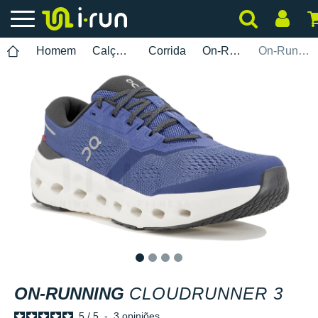
Homem
Calçados
Corrida
On-Running
On-Running Cloudrunner 3
1
2
3
4
ON-RUNNING
CLOUDRUNNER 3
5
/
5
-
3
opiniões