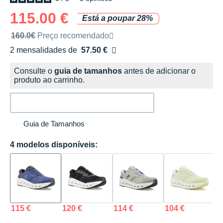
115.00 €
Está a poupar 28%
Preço de venda recomendado pela marca
160.0€
Preço recomendado
2 mensalidades de
57.50 €
sem custos
Consulte o
guia de tamanhos
antes de adicionar o
produto ao carrinho.
Guia de Tamanhos
4 modelos disponíveis:
115 €
120 €
114 €
104 €