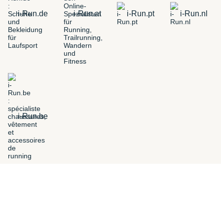
i-Run.de
i-Run.at
i-Run.pt
i-Run.nl
i-Run.be