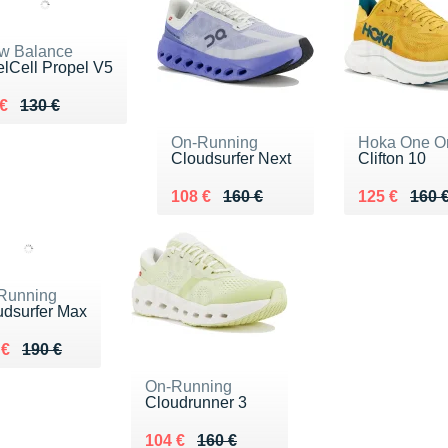
w Balance
lCell Propel V5
lieu de 130 €
ndu 90 €
 €
130 €
On-Running
Hoka One O
Cloudsurfer Next
Clifton 10
Au lieu de 160 €
Vendu 108 €
Au lieu de 1
Vendu 125 
108 €
160 €
125 €
160 
Running
udsurfer Max
ieu de 190 €
du 135 €
 €
190 €
On-Running
Cloudrunner 3
Au lieu de 160 €
Vendu 104 €
104 €
160 €