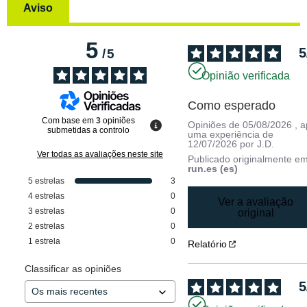
Aviso
5
5
/
5
Opinião verificada
Como esperado
Com base em
3
opiniões
Opiniões de
05/08/2026
, 
submetidas a controlo
uma experiência de
12/07/2026
por
J.D.
Ver todas as avaliações neste site
Publicado originalmente e
run.es (es)
5
estrelas
3
4
estrelas
0
Ver a avaliação
3
estrelas
0
original
2
estrelas
0
1
estrela
0
Relatório
Classificar as opiniões
5