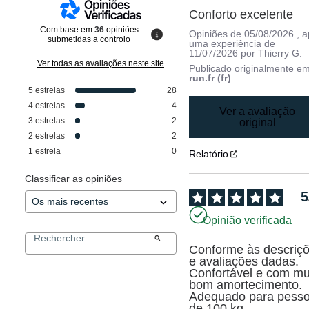
Conforto excelente
Com base em
36
opiniões
Opiniões de
05/08/2026
, 
submetidas a controlo
uma experiência de
11/07/2026
por
Thierry G.
Ver todas as avaliações neste site
Publicado originalmente e
run.fr (fr)
5
estrelas
28
4
estrelas
4
Ver a avaliação
3
estrelas
2
original
2
estrelas
2
1
estrela
0
Relatório
Classificar as opiniões
5
Opinião verificada
Conforme às descriçõ
e avaliações dadas. 
Confortável e com mui
bom amortecimento. 
Adequado para pesso
de 100 kg