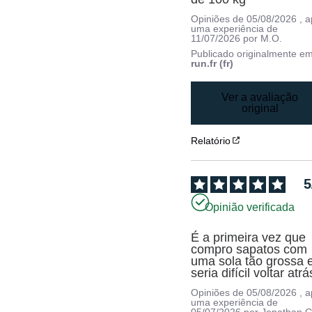
Opiniões de
05/08/2026
, 
uma experiência de
11/07/2026
por
M.O.
Publicado originalmente e
run.fr (fr)
Ver a avaliação
original
Relatório
5
Opinião verificada
É a primeira vez que 
compro sapatos com 
uma sola tão grossa e
seria difícil voltar atrá
Opiniões de
05/08/2026
, 
uma experiência de
05/07/2026
por
Jonathan G