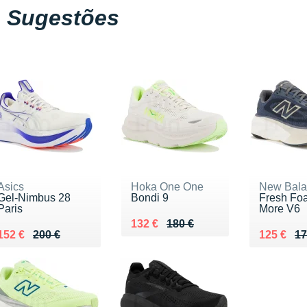
Sugestões
Asics
Hoka One One
New Bala
Gel-Nimbus 28
Bondi 9
Fresh Fo
Paris
More V6
Au lieu de 180 €
Vendu 132 €
132 €
180 €
Au lieu de 200 €
Vendu 152 €
Au lieu d
Vendu 12
152 €
200 €
125 €
17