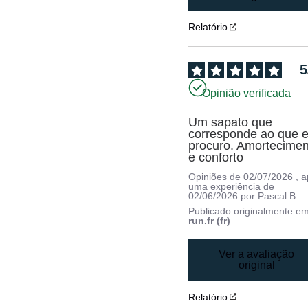
Relatório
5
Opinião verificada
Um sapato que 
corresponde ao que e
procuro. Amortecimen
e conforto
Opiniões de
02/07/2026
, 
uma experiência de
02/06/2026
por
Pascal B.
Publicado originalmente e
run.fr (fr)
Ver a avaliação
original
Relatório