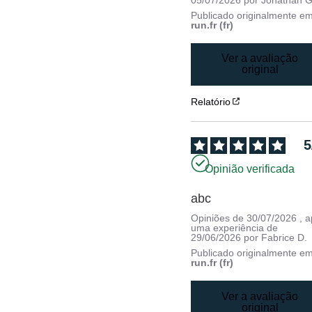
Publicado originalmente e
run.fr (fr)
Ver a avaliação
original
Relatório
5
Opinião verificada
abc
Opiniões de
30/07/2026
, 
uma experiência de
29/06/2026
por
Fabrice D.
Publicado originalmente e
run.fr (fr)
Ver a avaliação
original