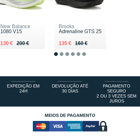
New Balance
Brooks
1080 V15
Adrenaline GTS 25
Au lieu de 200 €
Vendu 130 €
Au lieu de 160 €
Vendu 135 €
130 €
200 €
135 €
160 €
1
2
3
4
5
6
EXPEDIÇÃO EM
DEVOLUÇÃO ATÉ
PAGAMENTO
24H
30 DIAS
SEGURO
2 OU 3 VEZES SEM
JUROS
MEIOS DE PAGAMENTO