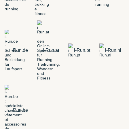
i-Run.de
i-Run.at
i-Run.pt
i-Run.nl
i-Run.be