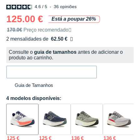
4.6
/
5
-
36
opiniões
125.00 €
Está a poupar 26%
Preço de venda recomendado pela marca
170.0€
Preço recomendado
2 mensalidades de
62.50 €
sem custos
Consulte o
guia de tamanhos
antes de adicionar o
produto ao carrinho.
Guia de Tamanhos
4 modelos disponíveis:
125 €
125 €
136 €
136 €