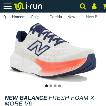
Homem
Calçados
Corrida
New Balance
New Balance Fresh Foam X More V6
1
2
3
4
NEW BALANCE
FRESH FOAM X
MORE V6