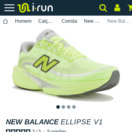
Homem
Calçados
Corrida
New Balance
New Balance Ellipse V1
1
2
3
4
NEW BALANCE
ELLIPSE V1
5
/
5
-
9
opiniões