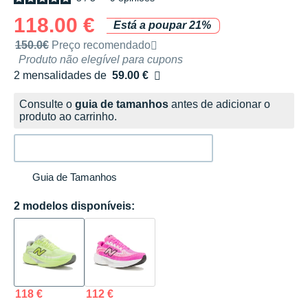
118.00 €
Está a poupar 21%
Preço de venda recomendado pela marca
150.0€
Preço recomendado
Produto não elegível para cupons
2 mensalidades de
59.00 €
sem custos
Consulte o
guia de tamanhos
antes de adicionar o
produto ao carrinho.
Guia de Tamanhos
2 modelos disponíveis:
118 €
112 €