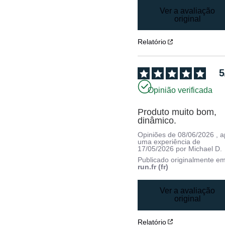
Ver a avaliação
original
Relatório
5
Opinião verificada
Produto muito bom, 
dinâmico.
Opiniões de
08/06/2026
, 
uma experiência de
17/05/2026
por
Michael D.
Publicado originalmente e
run.fr (fr)
Ver a avaliação
original
Relatório