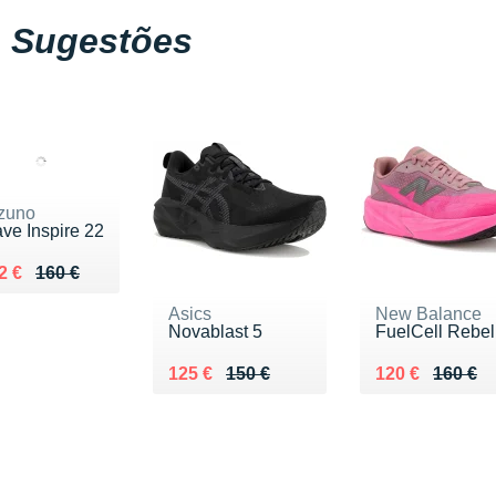
Sugestões
zuno
ve Inspire 22
 lieu de 160 €
ndu 132 €
2 €
160 €
Asics
New Balance
Novablast 5
FuelCell Rebel
Au lieu de 150 €
Vendu 125 €
Au lieu de 160
Vendu 120 €
125 €
150 €
120 €
160 €