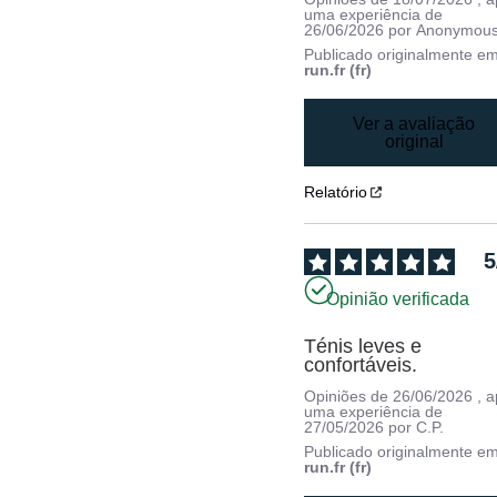
uma experiência de
26/06/2026
por
Anonymous
Publicado originalmente e
run.fr (fr)
Ver a avaliação
original
Relatório
5
Opinião verificada
Ténis leves e 
confortáveis.
Opiniões de
26/06/2026
, 
uma experiência de
27/05/2026
por
C.P.
Publicado originalmente e
run.fr (fr)