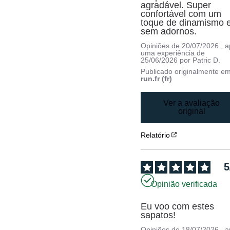
agradável. Super 
confortável com um 
toque de dinamismo e
sem adornos.
Opiniões de
20/07/2026
, 
uma experiência de
25/06/2026
por
Patric D.
Publicado originalmente e
run.fr (fr)
Ver a avaliação
original
Relatório
5
Opinião verificada
Eu voo com estes 
sapatos!
Opiniões de
18/07/2026
, 