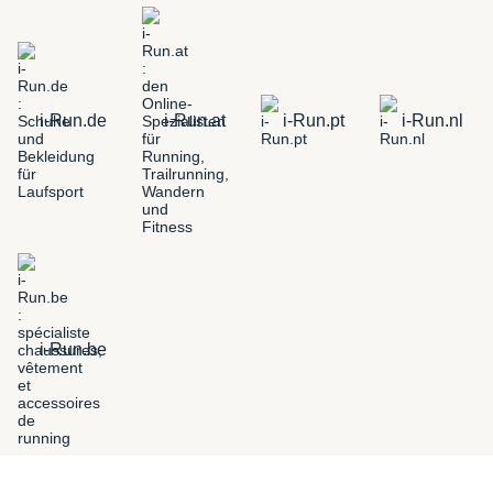
i-Run.de
i-Run.at
i-Run.pt
i-Run.nl
i-Run.be