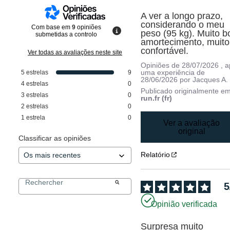
A ver a longo prazo, 
considerando o meu 
Com base em
9
opiniões
peso (95 kg). Muito b
submetidas a controlo
amortecimento, muito 
confortável.
Ver todas as avaliações neste site
Opiniões de
28/07/2026
, 
uma experiência de
5
estrelas
9
28/06/2026
por
Jacques A.
4
estrelas
0
Publicado originalmente e
3
estrelas
0
run.fr (fr)
2
estrelas
0
1
estrela
0
Ver a avaliação
original
Classificar as opiniões
Relatório
5
Opinião verificada
Surpresa muito 