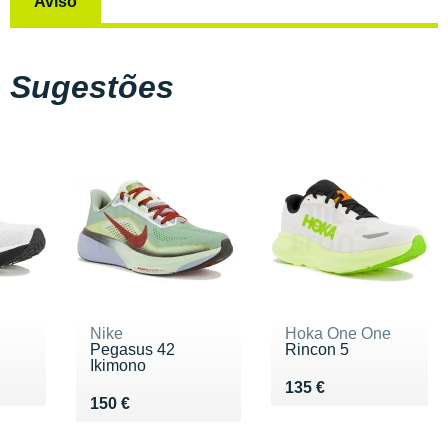
Aviso
Sugestões
Nike
Hoka One One
Pegasus 42
Rincon 5
Ikimono
0 €
Vendu 135 €
135 €
Vendu 150 €
150 €