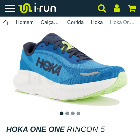
Homem
Calçados
Corrida
Hoka
Hoka One One Rincon 5
1
2
3
4
HOKA ONE ONE
RINCON 5