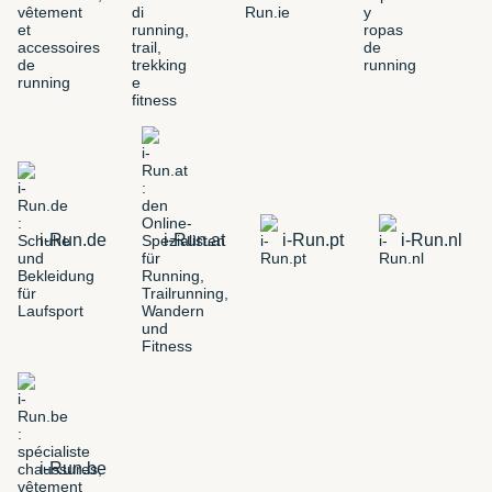
i-Run.de
i-Run.at
i-Run.pt
i-Run.nl
i-Run.be