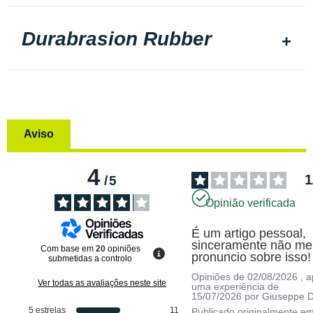
Durabrasion Rubber
Aviso
4
1
/
5
Opinião verificada
É um artigo pessoal, 
sinceramente não me 
Com base em
20
opiniões
pronuncio sobre isso!
submetidas a controlo
Opiniões de
02/08/2026
, 
Ver todas as avaliações neste site
uma experiência de
15/07/2026
por
Giuseppe D
5
estrelas
11
Publicado originalmente e