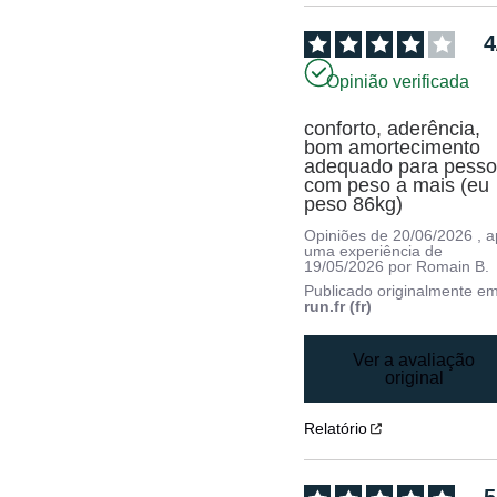
4
Opinião verificada
conforto, aderência, 
bom amortecimento

adequado para pesso
com peso a mais (eu 
peso 86kg)
Opiniões de
20/06/2026
, 
uma experiência de
19/05/2026
por
Romain B.
Publicado originalmente e
run.fr (fr)
Ver a avaliação
original
Relatório