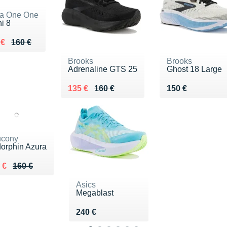
a One One
i 8
ieu de 160 €
du 116 €
 €
160 €
Brooks
Brooks
Adrenaline GTS 25
Ghost 18 Large
Au lieu de 160 €
Vendu 135 €
Vendu 150 €
135 €
160 €
150 €
cony
orphin Azura
lieu de 160 €
du 118 €
 €
160 €
Asics
Megablast
Vendu 240 €
240 €