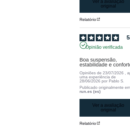
Ver a avaliação
original
Relatório
5
Opinião verificada
Boa suspensão, 
estabilidade e confort
Opiniões de
23/07/2026
, 
uma experiência de
28/06/2026
por
Pablo S.
Publicado originalmente e
run.es (es)
Ver a avaliação
original
Relatório