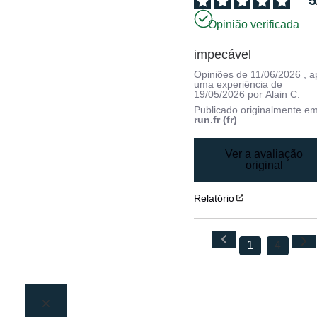
5
Opinião verificada
impecável
Opiniões de
11/06/2026
, 
uma experiência de
19/05/2026
por
Alain C.
Publicado originalmente e
run.fr (fr)
Ver a avaliação
original
Relatório
1
4