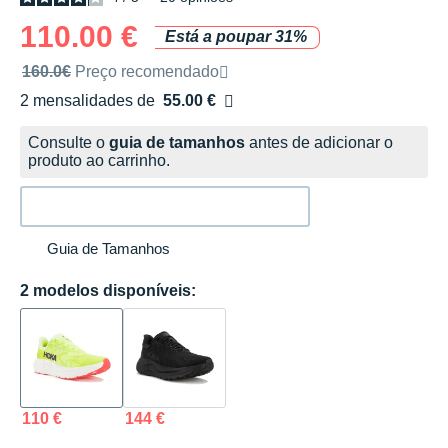
110.00 €
Está a poupar 31%
Preço de venda recomendado pela marca
160.0€
Preço recomendado
2 mensalidades de
55.00 €
sem custos
Consulte o
guia de tamanhos
antes de adicionar o
produto ao carrinho.
Guia de Tamanhos
2 modelos disponíveis:
110 €
144 €