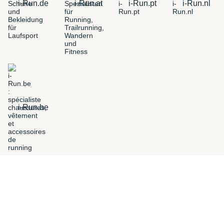
i-Run.de
i-Run.at
i-Run.pt
i-Run.nl
i-Run.be