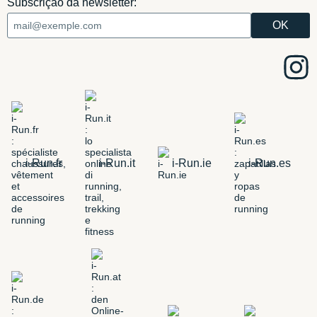
Subscrição da newsletter:
i-Run.fr
i-Run.it
i-Run.ie
i-Run.es