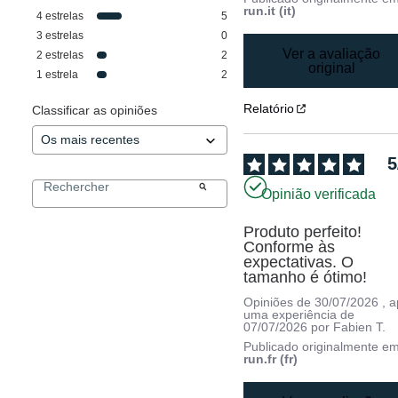
run.it (it)
4
estrelas
5
3
estrelas
0
Ver a avaliação
2
estrelas
2
original
1
estrela
2
Relatório
Classificar as opiniões
5
Opinião verificada
Produto perfeito! 
Conforme às 
expectativas. O 
tamanho é ótimo!
Opiniões de
30/07/2026
, 
uma experiência de
07/07/2026
por
Fabien T.
Publicado originalmente e
run.fr (fr)