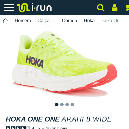
Homem
Calçados
Corrida
Hoka
Hoka One One Arahi 8 Wide
1
2
3
4
HOKA ONE ONE
ARAHI 8 WIDE
4
/
5
-
20
opiniões