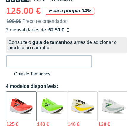
125.00 €
Está a poupar 34%
Preço de venda recomendado pela marca
190.0€
Preço recomendado
2 mensalidades de
62.50 €
sem custos
Consulte o
guia de tamanhos
antes de adicionar o
produto ao carrinho.
Guia de Tamanhos
4 modelos disponíveis:
125 €
140 €
140 €
130 €