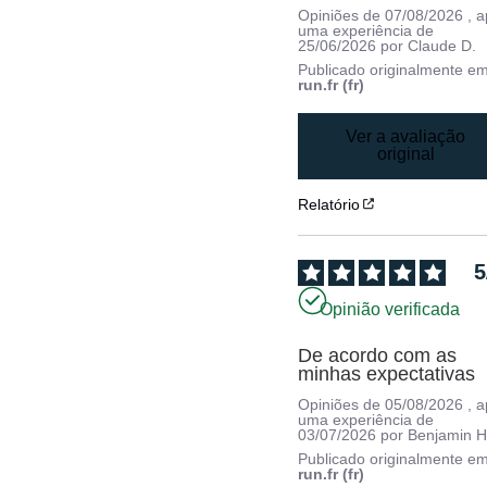
Opiniões de
07/08/2026
, 
uma experiência de
25/06/2026
por
Claude D.
Publicado originalmente e
run.fr (fr)
Ver a avaliação
original
Relatório
5
Opinião verificada
De acordo com as 
minhas expectativas
Opiniões de
05/08/2026
, 
uma experiência de
03/07/2026
por
Benjamin H
Publicado originalmente e
run.fr (fr)