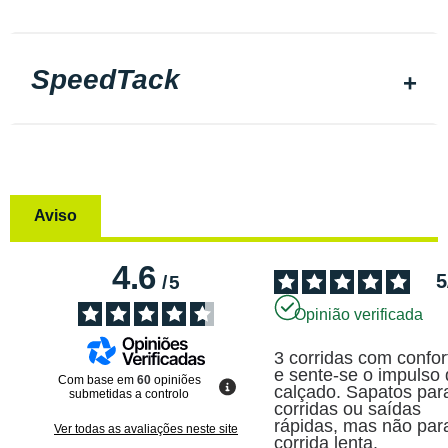
SpeedTack
Aviso
4.6
5
/
5
Opinião verificada
3 corridas com confort
e sente-se o impulso 
Com base em
60
opiniões
calçado. Sapatos para
submetidas a controlo
corridas ou saídas 
rápidas, mas não para
Ver todas as avaliações neste site
corrida lenta.