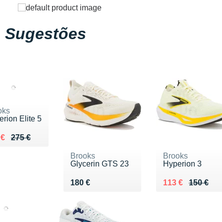
Sugestões
oks
rion Elite 5
ieu de 275 €
du 200 €
 €
275 €
Brooks
Brooks
Glycerin GTS 23
Hyperion 3
Vendu 180 €
Au lieu de 150 €
Vendu 113 €
180 €
113 €
150 €