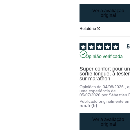
Ver a avaliação
original
Relatório
5
Opinião verificada
Super confort pour un
sortie longue, à tester 
sur marathon
Opiniões de
04/08/2026
, 
uma experiência de
05/07/2026
por
Sébastien P
Publicado originalmente e
run.fr (fr)
Ver a avaliação
original