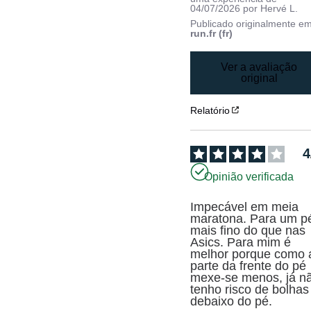
04/07/2026
por
Hervé L.
Publicado originalmente e
run.fr (fr)
Ver a avaliação
original
Relatório
4
Opinião verificada
Impecável em meia 
maratona. Para um pé
mais fino do que nas 
Asics. Para mim é 
melhor porque como a
parte da frente do pé 
mexe-se menos, já nã
tenho risco de bolhas 
debaixo do pé.