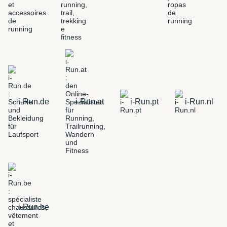
i-Run.de
i-Run.at
i-Run.pt
i-Run.nl
i-Run.be