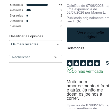
5
estrelas
46
Opiniões de
07/08/2026
, 
uma experiência de
4
estrelas
9
08/07/2026
por
Manon L.
3
estrelas
2
Publicado originalmente e
2
estrelas
3
run.fr (fr)
1
estrela
0
Ver a avaliação
Classificar as opiniões
original
Relatório
5
Opinião verificada
Muito bom 
amortecimento à frent
e atrás. Já não me 
doem os joelhos a 
correr.
Opiniões de
07/08/2026
, 
uma experiência de