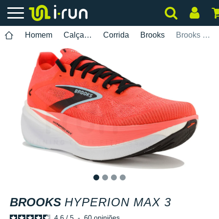
Homem
Calçados
Corrida
Brooks
Brooks Hyperion Max 3
1
2
3
4
BROOKS
HYPERION MAX 3
4.6
/
5
-
60
opiniões