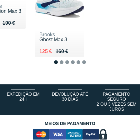
s
ion Max 3
u de 190 €
 140 €
190 €
Brooks
Ghost Max 3
Au lieu de 160 €
Vendu 125 €
125 €
160 €
1
2
3
4
5
6
EXPEDIÇÃO EM
DEVOLUÇÃO ATÉ
PAGAMENTO
24H
30 DIAS
SEGURO
2 OU 3 VEZES SEM
JUROS
MEIOS DE PAGAMENTO