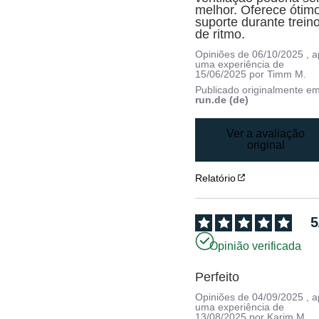
melhor. Oferece ótimo
suporte durante treino
de ritmo.
Opiniões de
06/10/2025
, 
uma experiência de
15/06/2025
por
Timm M.
Publicado originalmente e
run.de (de)
Ver a avaliação
original
Relatório
5
Opinião verificada
Perfeito
Opiniões de
04/09/2025
, 
uma experiência de
13/08/2025
por
Karim M.