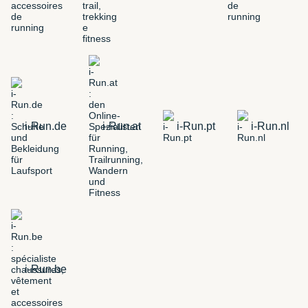
i-Run.de
i-Run.at
i-Run.pt
i-Run.nl
i-Run.be