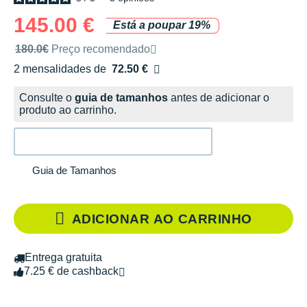
145.00 €
Está a poupar 19%
Preço de venda recomendado pela marca
180.0€
Preço recomendado
2 mensalidades de
72.50 €
sem custos
Consulte o
guia de tamanhos
antes de adicionar o
produto ao carrinho.
Guia de Tamanhos
ADICIONAR AO CARRINHO
Entrega gratuita
7.25 € de cashback