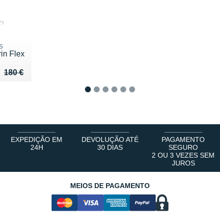
s
in Flex
u de 180 €
 145 €
180 €
1
2
3
4
5
6
EXPEDIÇÃO EM
DEVOLUÇÃO ATÉ
PAGAMENTO
24H
30 DIAS
SEGURO
2 OU 3 VEZES SEM
JUROS
MEIOS DE PAGAMENTO