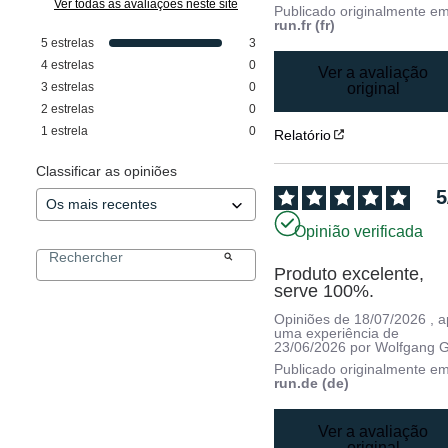
Ver todas as avaliações neste site
Publicado originalmente e
run.fr (fr)
5
estrelas
3
4
estrelas
0
Ver a avaliação
3
estrelas
0
original
2
estrelas
0
1
estrela
0
Relatório
Classificar as opiniões
5
Opinião verificada
Produto excelente, 
serve 100%.
Opiniões de
18/07/2026
, 
uma experiência de
23/06/2026
por
Wolfgang G
Publicado originalmente e
run.de (de)
Ver a avaliação
original