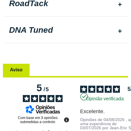
RoadTack
DNA Tuned
Aviso
5
5
/
5
Opinião verificada
Excelente.
Com base em
3
opiniões
Opiniões de
04/08/2026
, 
submetidas a controlo
uma experiência de
03/07/2026
por
Jean-Eric S