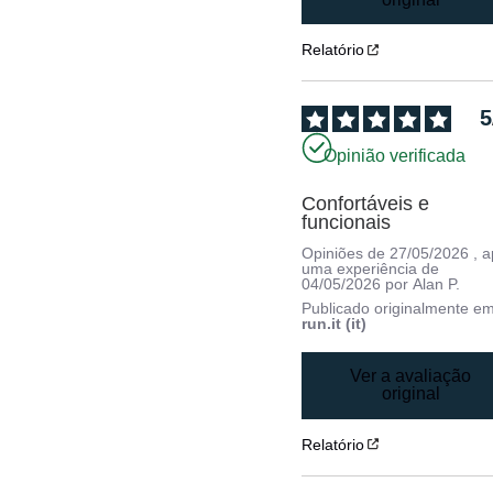
Relatório
5
Opinião verificada
Confortáveis e 
funcionais
Opiniões de
27/05/2026
, 
uma experiência de
04/05/2026
por
Alan P.
Publicado originalmente e
run.it (it)
Ver a avaliação
original
Relatório