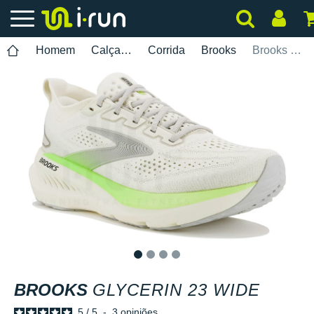
Homem
Calçados
Corrida
Brooks
Brooks Glycerin 23 Wide
1
2
3
4
BROOKS
GLYCERIN 23 WIDE
5
/
5
-
3
opiniões