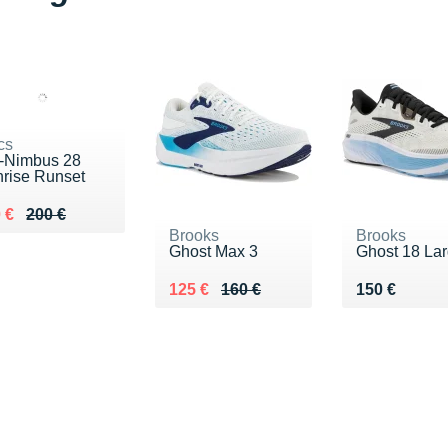
cs
-Nimbus 28
rise Runset
lieu de 200 €
du 150 €
 €
200 €
Brooks
Brooks
Ghost Max 3
Ghost 18 La
Au lieu de 160 €
Vendu 125 €
Vendu 150 €
125 €
160 €
150 €