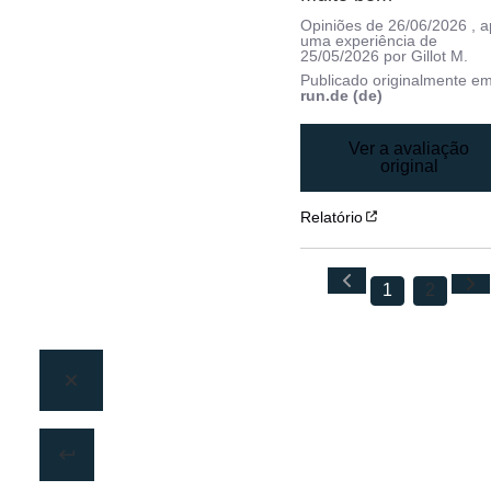
Opiniões de
26/06/2026
, 
uma experiência de
25/05/2026
por
Gillot M.
Publicado originalmente e
run.de (de)
Ver a avaliação
original
Relatório
1
2