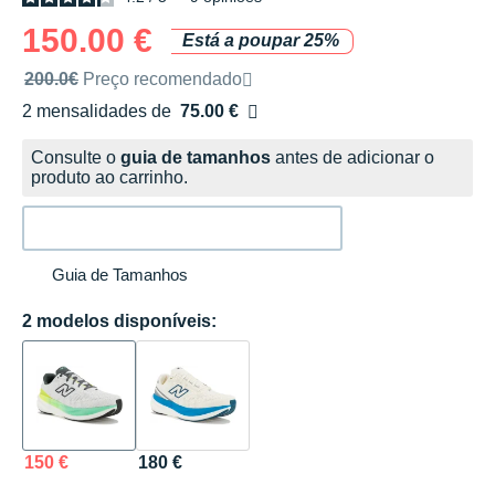
150.00 €
Está a poupar 25%
Preço de venda recomendado pela marca
200.0€
Preço recomendado
2 mensalidades de
75.00 €
sem custos
Consulte o
guia de tamanhos
antes de adicionar o
produto ao carrinho.
Guia de Tamanhos
2 modelos disponíveis:
150 €
180 €