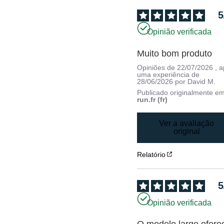
5
Opinião verificada
Muito bom produto
Opiniões de
22/07/2026
, 
uma experiência de
28/06/2026
por
David M.
Publicado originalmente e
run.fr (fr)
Ver a avaliação
original
Relatório
5
Opinião verificada