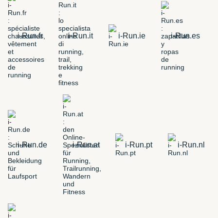
i-Run.fr
i-Run.it
i-Run.ie
i-Run.es
i-Run.de
i-Run.at
i-Run.pt
i-Run.nl