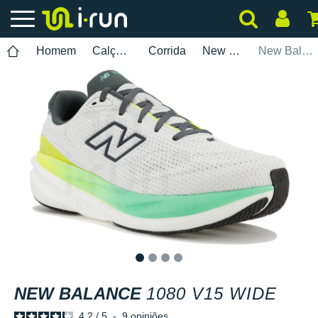
Homem
Calçados
Corrida
New Balance
New Balance 1080 V15 Wide
1
2
3
4
NEW BALANCE
1080 V15 WIDE
4.2
/
5
-
9
opiniões