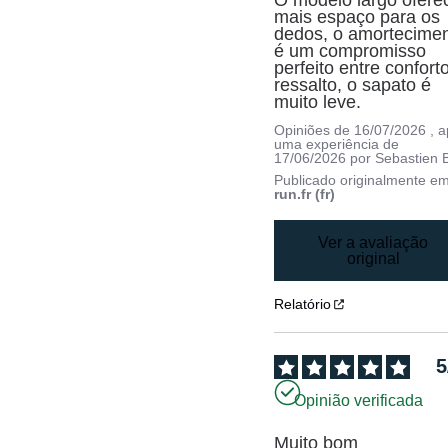
O modelo largo oferec
mais espaço para os 
dedos, o amortecimen
é um compromisso 
perfeito entre conforto
ressalto, o sapato é 
muito leve.
Opiniões de
16/07/2026
, 
uma experiência de
17/06/2026
por
Sebastien 
Publicado originalmente e
run.fr (fr)
Ver a avaliação
original
Relatório
5
Opinião verificada
Muito bom