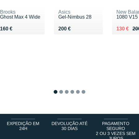
Brooks
Asics
New Bala
Ghost Max 4 Wide
Gel-Nimbus 28
1080 V15
Vendu 160 €
Vendu 200 €
Au lieu d
Vendu 13
160 €
200 €
130 €
20
1
2
3
4
5
6
EXPEDIÇÃO EM
DEVOLUÇÃO ATÉ
PAGAMENTO
24H
30 DIAS
SEGURO
2 OU 3 VEZES SEM
JUROS