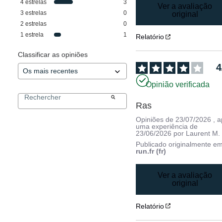
4
estrelas
3
Ver a avaliação
3
estrelas
0
original
2
estrelas
0
1
estrela
1
Relatório
Classificar as opiniões
4
Opinião verificada
Ras
Opiniões de
23/07/2026
, 
uma experiência de
23/06/2026
por
Laurent M.
Publicado originalmente e
run.fr (fr)
Ver a avaliação
original
Relatório