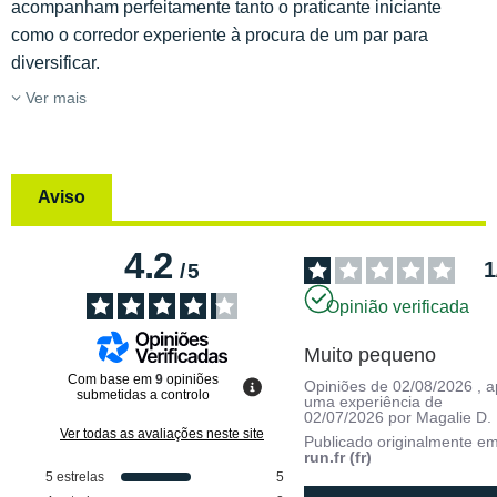
acompanham perfeitamente tanto o praticante iniciante
como o corredor experiente à procura de um par para
diversificar.
Ver mais
Aviso
4.2
1
/
5
Opinião verificada
Muito pequeno
Com base em
9
opiniões
Opiniões de
02/08/2026
, 
submetidas a controlo
uma experiência de
02/07/2026
por
Magalie D.
Ver todas as avaliações neste site
Publicado originalmente e
run.fr (fr)
5
estrelas
5