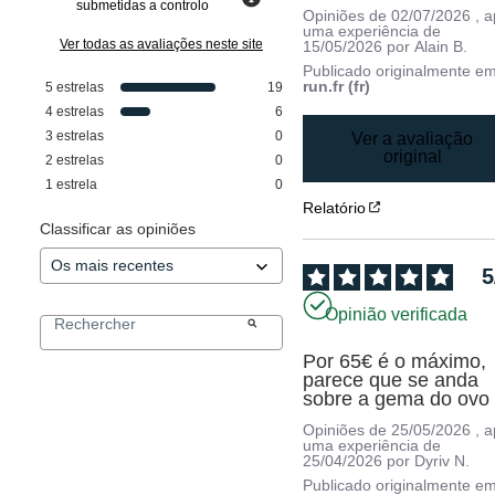
submetidas a controlo
Opiniões de
02/07/2026
, 
uma experiência de
Ver todas as avaliações neste site
15/05/2026
por
Alain B.
Publicado originalmente e
run.fr (fr)
5
estrelas
19
4
estrelas
6
3
estrelas
0
Ver a avaliação
original
2
estrelas
0
1
estrela
0
Relatório
Classificar as opiniões
5
Opinião verificada
Por 65€ é o máximo, 
parece que se anda 
sobre a gema do ovo
Opiniões de
25/05/2026
, 
uma experiência de
25/04/2026
por
Dyriv N.
Publicado originalmente e