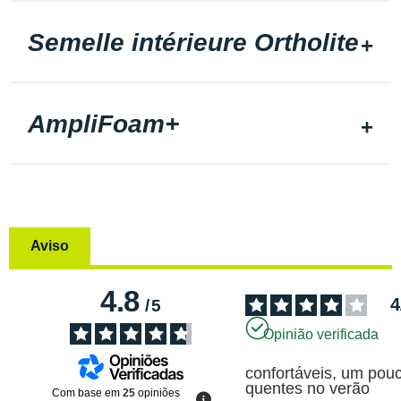
Semelle intérieure Ortholite
AmpliFoam+
Aviso
4.8
4
/
5
Opinião verificada
confortáveis, um pouc
quentes no verão
Com base em
25
opiniões