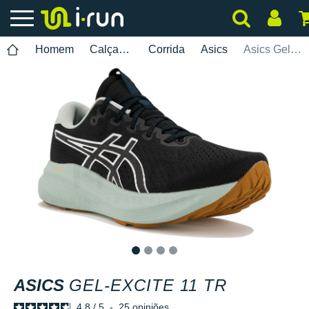
Homem
Calçados
Corrida
Asics
Asics Gel-Excite 11 TR
1
2
3
4
ASICS
GEL-EXCITE 11 TR
4.8
/
5
-
25
opiniões