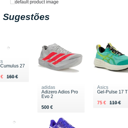
Sugestões
cs
-Cumulus 27
ieu de 160 €
du 109 €
 €
160 €
adidas
Asics
Adizero Adios Pro
Gel-Pulse 17 
Evo 2
Au lieu de 110
Vendu 75 €
75 €
110 €
Vendu 500 €
500 €