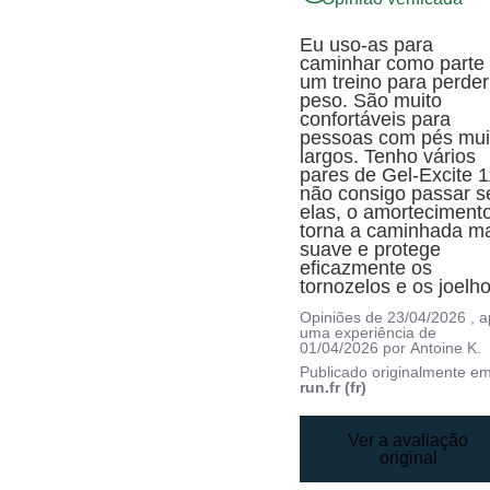
Eu uso-as para 
caminhar como parte 
um treino para perder 
peso. São muito 
confortáveis para 
pessoas com pés muit
largos. Tenho vários 
pares de Gel-Excite 11
não consigo passar s
elas, o amortecimento
torna a caminhada ma
suave e protege 
eficazmente os 
tornozelos e os joelho
Opiniões de
23/04/2026
, 
uma experiência de
01/04/2026
por
Antoine K.
Publicado originalmente e
run.fr (fr)
Ver a avaliação
original