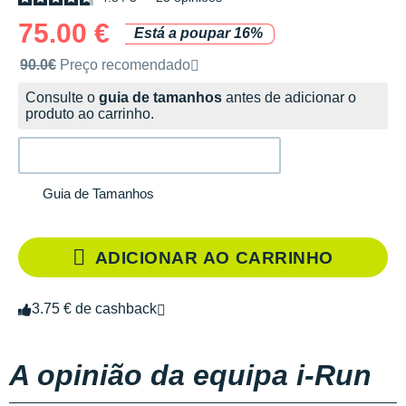
75.00 €
Está a poupar 16%
Preço de venda recomendado pela marca
90.0€
Preço recomendado
Consulte o
guia de tamanhos
antes de adicionar o
produto ao carrinho.
Guia de Tamanhos
ADICIONAR AO CARRINHO
3.75 € de cashback
A opinião da equipa i-Run