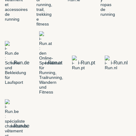
i-Run.de
i-Run.at
i-Run.pt
i-Run.nl
i-Run.be