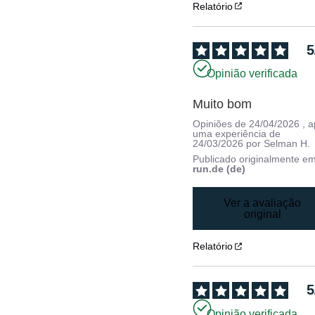
Relatório
5
Opinião verificada
Muito bom
Opiniões de
24/04/2026
, 
uma experiência de
24/03/2026
por
Selman H.
Publicado originalmente e
run.de (de)
Ver a avaliação
original
Relatório
5
Opinião verificada