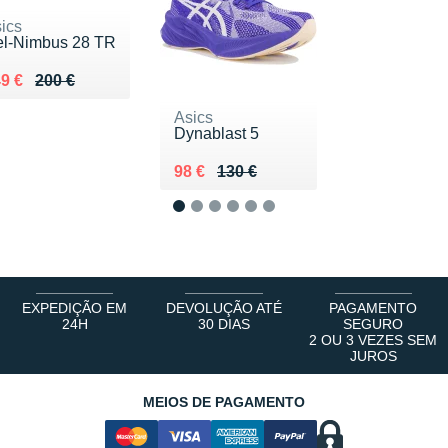
ics
l-Nimbus 28 TR
 lieu de 200 €
ndu 149 €
9 €
200 €
Asics
Dynablast 5
Au lieu de 130 €
Vendu 98 €
98 €
130 €
1
2
3
4
5
6
EXPEDIÇÃO EM
DEVOLUÇÃO ATÉ
PAGAMENTO
24H
30 DIAS
SEGURO
2 OU 3 VEZES SEM
JUROS
MEIOS DE PAGAMENTO