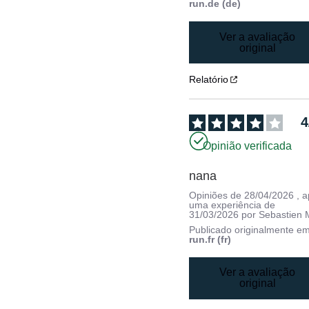
run.de (de)
Ver a avaliação
original
Relatório
4
Opinião verificada
nana
Opiniões de
28/04/2026
, 
uma experiência de
31/03/2026
por
Sebastien 
Publicado originalmente e
run.fr (fr)
Ver a avaliação
original