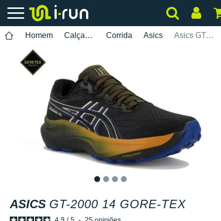
Homem
Calçados
Corrida
Asics
Asics GT-2000 14 Gore-Tex
1
2
3
4
ASICS
GT-2000 14 GORE-TEX
4.9
/
5
-
25
opiniões