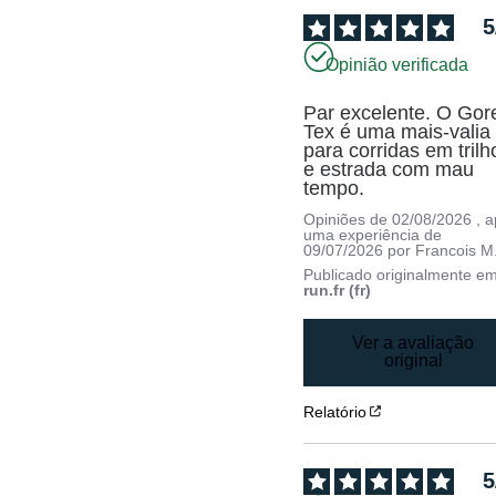
5
Opinião verificada
Par excelente. O Gor
Tex é uma mais-valia 
para corridas em trilho
e estrada com mau 
tempo.
Opiniões de
02/08/2026
, 
uma experiência de
09/07/2026
por
Francois M
Publicado originalmente e
run.fr (fr)
Ver a avaliação
original
Relatório
5