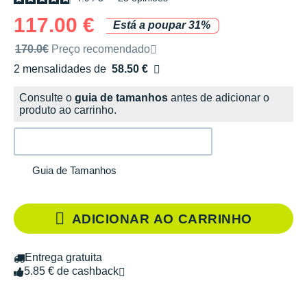
117.00 €
Está a poupar 31%
Preço de venda recomendado pela marca
170.0€
Preço recomendado
2 mensalidades de
58.50 €
sem custos
Consulte o
guia de tamanhos
antes de adicionar o
produto ao carrinho.
Guia de Tamanhos
ADICIONAR AO CARRINHO
Entrega gratuita
5.85 € de cashback