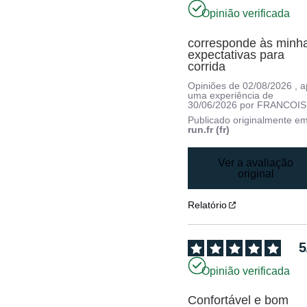
Opinião verificada
corresponde às minha
expectativas para 
corrida
Opiniões de
02/08/2026
, 
uma experiência de
30/06/2026
por
FRANCOISE
Publicado originalmente e
run.fr (fr)
Ver a avaliação
original
Relatório
5
Opinião verificada
Confortável e bom 