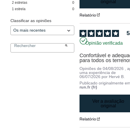
original
2
estrelas
0
1
estrela
0
Relatório
Classificar as opiniões
5
Opinião verificada
Confortável e adequa
para todos os terreno
Opiniões de
04/08/2026
, 
uma experiência de
06/07/2026
por
Hervé B.
Publicado originalmente e
run.fr (fr)
Ver a avaliação
original
Relatório