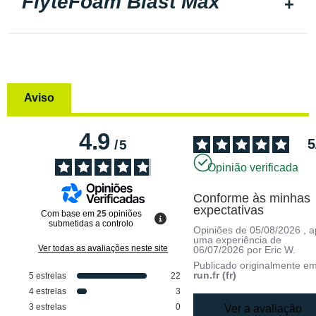
FlyteFoam Blast Max
Aviso
4.9
5
/
5
Opinião verificada
Conforme às minhas 
expectativas
Com base em
25
opiniões
submetidas a controlo
Opiniões de
05/08/2026
, 
uma experiência de
Ver todas as avaliações neste site
06/07/2026
por
Eric W.
Publicado originalmente e
run.fr (fr)
5
estrelas
22
4
estrelas
3
3
estrelas
0
Ver a avaliação