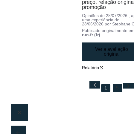
preço, relação original
promoção
Opiniões de
28/07/2026
, 
uma experiência de
28/06/2026
por
Stephane C
Publicado originalmente e
run.fr (fr)
Ver a avaliação
original
Relatório
1
5