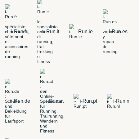
i-Run.fr
i-Run.it
i-Run.ie
i-Run.es
i-Run.de
i-Run.at
i-Run.pt
i-Run.nl