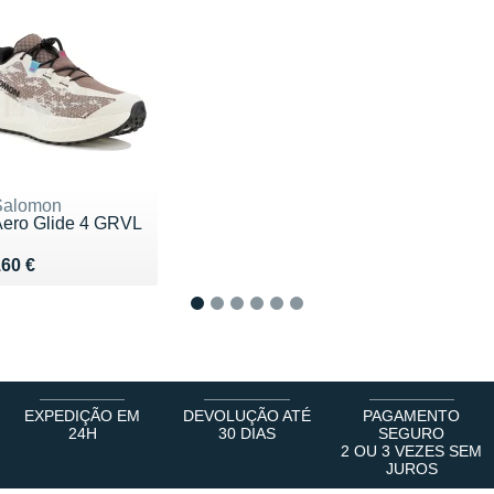
Salomon
Aero Glide 4 GRVL
endu 160 €
60 €
1
2
3
4
5
6
EXPEDIÇÃO EM
DEVOLUÇÃO ATÉ
PAGAMENTO
24H
30 DIAS
SEGURO
2 OU 3 VEZES SEM
JUROS