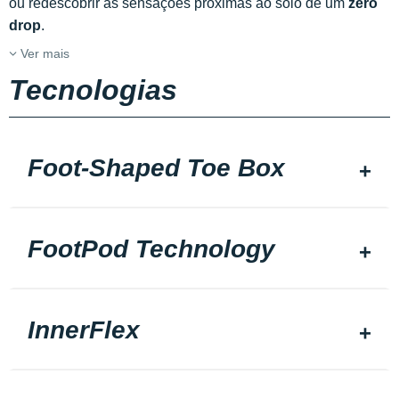
ou redescobrir as sensações próximas ao solo de um
zero
drop
.
Ver mais
Tecnologias
Foot-Shaped Toe Box
FootPod Technology
InnerFlex