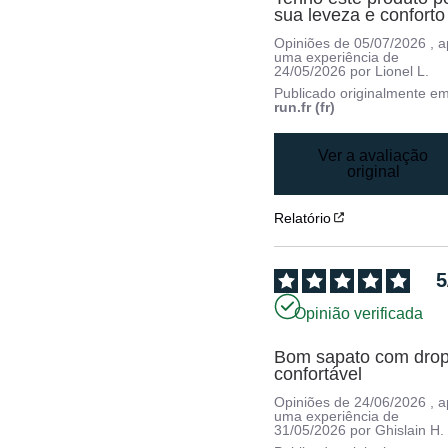
sua leveza e conforto
Opiniões de
05/07/2026
, 
uma experiência de
24/05/2026
por
Lionel L.
Publicado originalmente e
run.fr (fr)
Ver a avaliação
original
Relatório
5
Opinião verificada
Bom sapato com drop 
confortável
Opiniões de
24/06/2026
, 
uma experiência de
31/05/2026
por
Ghislain H.