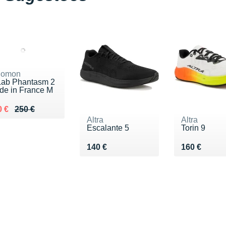
lomon
Lab Phantasm 2
de in France M
lieu de 250 €
ndu 170 €
0 €
250 €
Altra
Altra
Escalante 5
Torin 9
Vendu 140 €
Vendu 160 
140 €
160 €