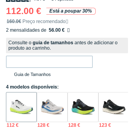
112.00 €
Está a poupar 30%
Preço de venda recomendado pela marca
160.0€
Preço recomendado
2 mensalidades de
56.00 €
sem custos
Consulte o
guia de tamanhos
antes de adicionar o
produto ao carrinho.
Guia de Tamanhos
4 modelos disponíveis:
112 €
128 €
128 €
123 €