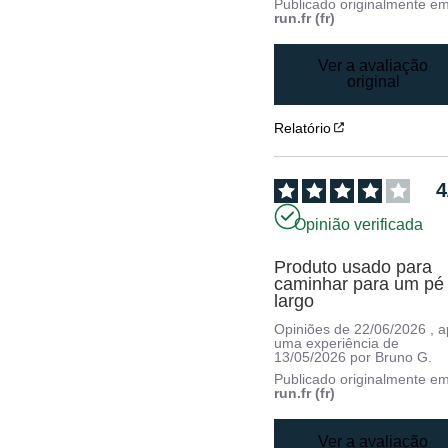
Publicado originalmente e
run.fr (fr)
Ver a avaliação
original
Relatório
4
Opinião verificada
Produto usado para 
caminhar para um pé 
largo
Opiniões de
22/06/2026
, 
uma experiência de
13/05/2026
por
Bruno G.
Publicado originalmente e
run.fr (fr)
Ver a avaliação