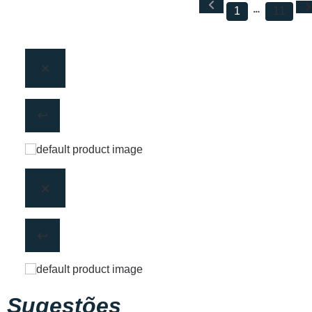
1
11
Sugestões