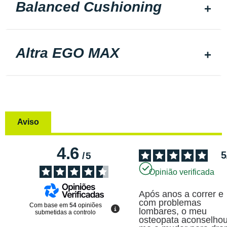
Balanced Cushioning
Altra EGO MAX
Aviso
4.6
5
/
5
Opinião verificada
Após anos a correr e 
com problemas 
Com base em
54
opiniões
lombares, o meu 
submetidas a controlo
osteopata aconselhou