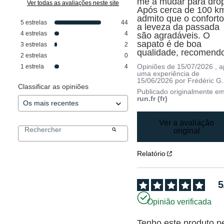
me a mudar para drop 
Ver todas as avaliações neste site
Após cerca de 100 km
admito que o conforto 
5
estrelas
44
a leveza da passada 
4
estrelas
4
são agradáveis. O 
sapato é de boa 
3
estrelas
2
qualidade, recomend
2
estrelas
0
Opiniões de
15/07/2026
, 
1
estrela
4
uma experiência de
15/06/2026
por
Frédéric G.
Classificar as opiniões
Publicado originalmente e
run.fr (fr)
Ver a avaliação
original
Relatório
5
Opinião verificada
Tenho este produto pe