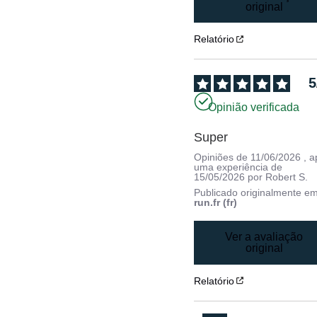
original
Relatório
5
Opinião verificada
Super
Opiniões de
11/06/2026
, 
uma experiência de
15/05/2026
por
Robert S.
Publicado originalmente e
run.fr (fr)
Ver a avaliação
original
Relatório