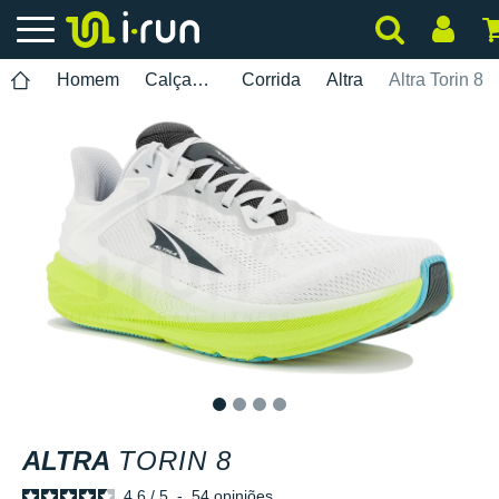
Homem
Calçados
Corrida
Altra
Altra Torin 8
1
2
3
4
ALTRA
TORIN 8
4.6
/
5
-
54
opiniões