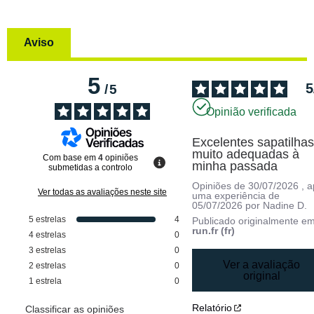
Aviso
5
5
/
5
Opinião verificada
Excelentes sapatilhas
muito adequadas à 
Com base em
4
opiniões
minha passada
submetidas a controlo
Opiniões de
30/07/2026
, 
Ver todas as avaliações neste site
uma experiência de
05/07/2026
por
Nadine D.
5
estrelas
4
Publicado originalmente e
run.fr (fr)
4
estrelas
0
3
estrelas
0
Ver a avaliação
2
estrelas
0
original
1
estrela
0
Relatório
Classificar as opiniões