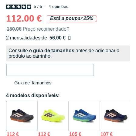
5
/
5
-
4
opiniões
112.00 €
Está a poupar 25%
Preço de venda recomendado pela marca
150.0€
Preço recomendado
2 mensalidades de
56.00 €
sem custos
Consulte o
guia de tamanhos
antes de adicionar o
produto ao carrinho.
Guia de Tamanhos
4 modelos disponíveis:
112 €
112 €
105 €
107 €