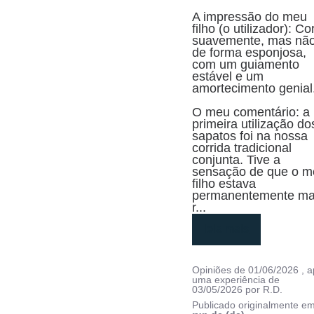
A impressão do meu 
filho (o utilizador): Cor
suavemente, mas não
de forma esponjosa, 
com um guiamento 
estável e um 
amortecimento genial.
O meu comentário: a 
primeira utilização dos
sapatos foi na nossa 
corrida tradicional 
conjunta. Tive a 
sensação de que o m
filho estava 
permanentemente mai
r
...
leia mais
Opiniões de
01/06/2026
, 
uma experiência de
03/05/2026
por
R.D.
Publicado originalmente e