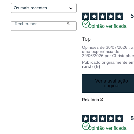
5
Opinião verificada
Top
Opiniões de
30/07/2026
, 
uma experiência de
29/06/2026
por
Christopher
Publicado originalmente e
run.fr (fr)
Ver a avaliação
original
Relatório
5
Opinião verificada