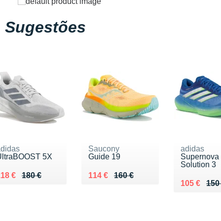
Sugestões
didas
Saucony
adidas
UltraBOOST 5X
Guide 19
Supernova
Solution 3
u lieu de 180 €
endu 118 €
Au lieu de 160 €
Vendu 114 €
18 €
180 €
114 €
160 €
Au lieu de 
Vendu 105
105 €
150