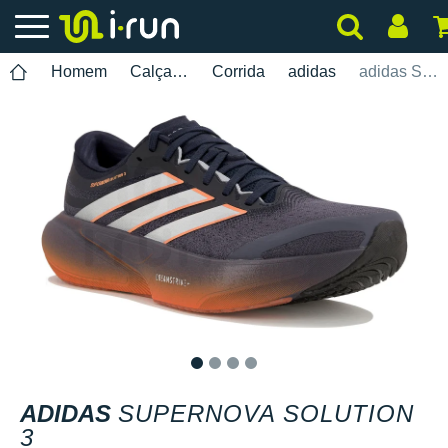
Homem
Calçados
Corrida
adidas
adidas Supernova Solution 3
1
2
3
4
ADIDAS
SUPERNOVA SOLUTION
3