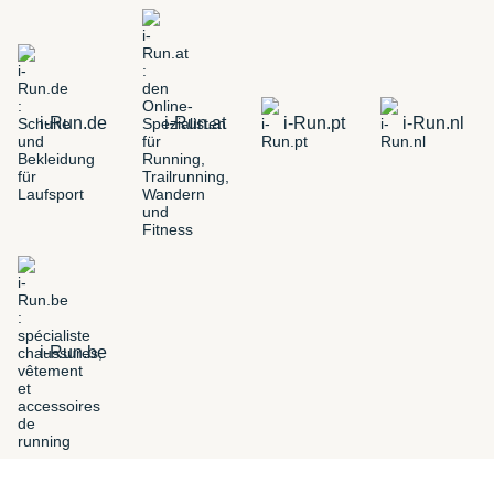
i-Run.de
i-Run.at
i-Run.pt
i-Run.nl
i-Run.be