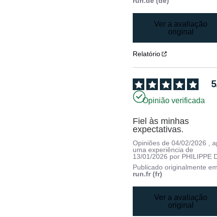
run.de (de)
Ver a avaliação
original
Relatório
5
Opinião verificada
Fiel às minhas 
expectativas.
Opiniões de
04/02/2026
, 
uma experiência de
13/01/2026
por
PHILIPPE D
Publicado originalmente e
run.fr (fr)
Ver a avaliação
original