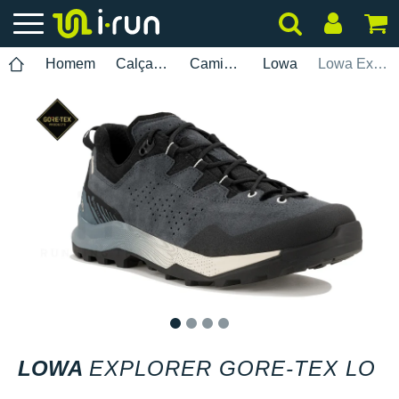
Homem
Calçados
Caminhada
Lowa
Lowa Explorer Gore-Tex LO
1
2
3
4
LOWA
EXPLORER GORE-TEX LO