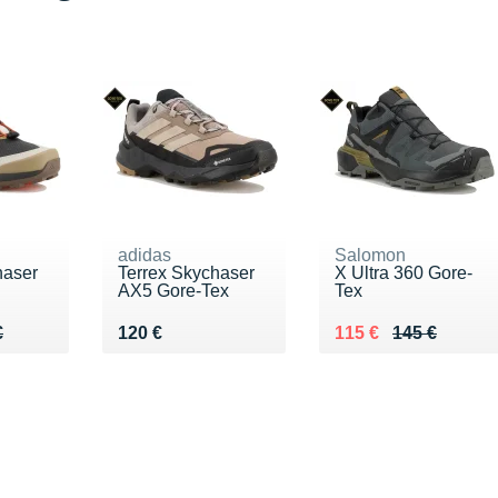
adidas
Salomon
haser
Terrex Skychaser
X Ultra 360 Gore-
AX5 Gore-Tex
Tex
60 €
€
Vendu 120 €
Au lieu de 145 €
Vendu 115 €
€
120 €
115 €
145 €