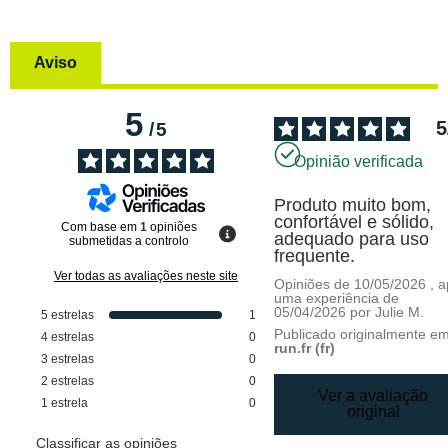
Aviso
5
5
/
5
Opinião verificada
Produto muito bom, 
confortável e sólido, 
Com base em
1
opiniões
adequado para uso 
submetidas a controlo
frequente.
Ver todas as avaliações neste site
Opiniões de
10/05/2026
, 
uma experiência de
05/04/2026
por
Julie M.
5
estrelas
1
Publicado originalmente e
4
estrelas
0
run.fr (fr)
3
estrelas
0
2
estrelas
0
Ver a avaliação
1
estrela
0
original
Classificar as opiniões