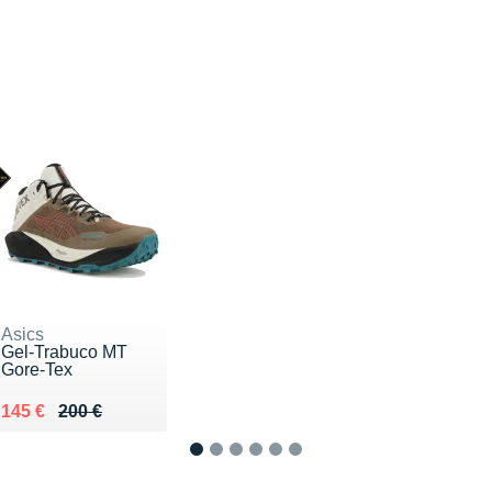
Asics
Gel-Trabuco MT
Gore-Tex
Au lieu de 200 €
Vendu 145 €
145 €
200 €
1
2
3
4
5
6