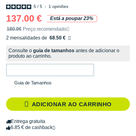
5
/
5
-
1
opiniões
137.00 €
Está a poupar 23%
Preço de venda recomendado pela marca
180.0€
Preço recomendado
2 mensalidades de
68.50 €
sem custos
Consulte o
guia de tamanhos
antes de adicionar o
produto ao carrinho.
Guia de Tamanhos
ADICIONAR AO CARRINHO
Entrega gratuita
6.85 € de cashback