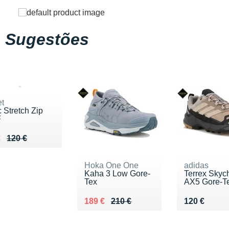
Sugestões
et
 Stretch Zip
F
ieu de 120 €
du 90 €
€
120 €
Hoka One One
adidas
Kaha 3 Low Gore-
Terrex Skyc
Tex
AX5 Gore-T
Au lieu de 210 €
Vendu 189 €
Vendu 120 
189 €
210 €
120 €