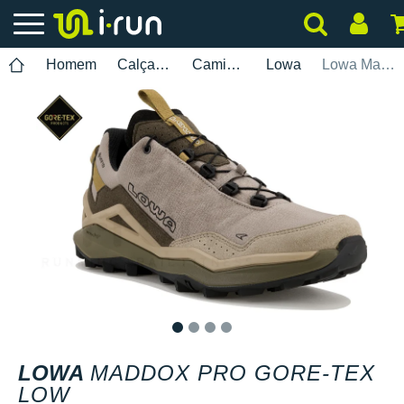
Homem
Calçados
Caminhada
Lowa
Lowa Maddox Pro Gore-Tex Low
1
2
3
4
LOWA
MADDOX PRO GORE-TEX
LOW