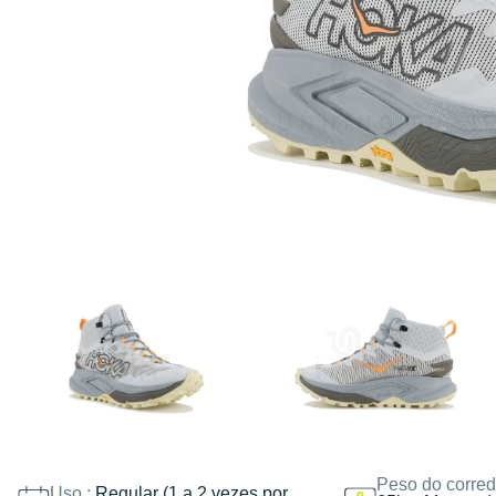
Peso do corred
Uso :
Regular (1 a 2 vezes por