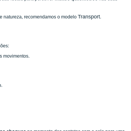
Transport
os e natureza, recomendamos o modelo
.
ções:
us movimentos.
o.