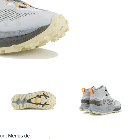
or :
Menos de