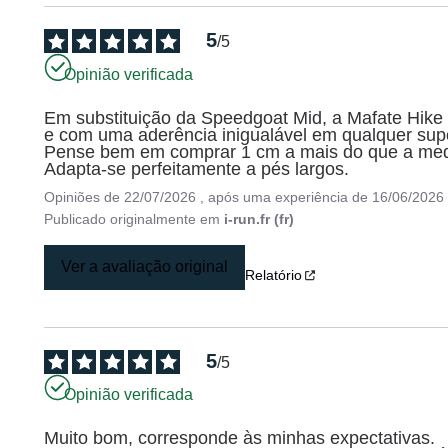
5
/
5
Opinião verificada
Em substituição da Speedgoat Mid, a Mafate Hike 
e com uma aderência inigualável em qualquer super
Pense bem em comprar 1 cm a mais do que a medi
Adapta-se perfeitamente a pés largos.
Opiniões de
22/07/2026
, após uma experiência de
16/06/2026
Publicado originalmente em
i-run.fr (fr)
Ver a avaliação original
Relatório
5
/
5
Opinião verificada
Muito bom, corresponde às minhas expectativas.
