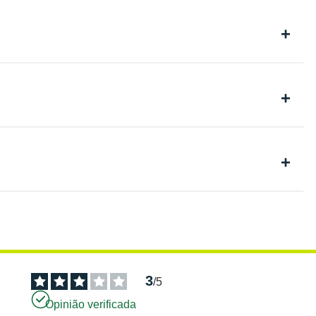
3
/
5
Opinião verificada