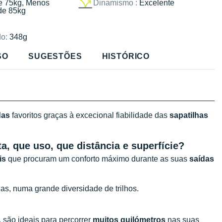
e 75kg, Menos
Dinamismo :
Excelente
de 85kg
o:
348g
SO
SUGESTÕES
HISTÓRICO
das
favoritos graças à excecional fiabilidade das
sapatilhas
a, que uso, que distância e superfície?
is
que procuram um conforto máximo durante as suas
saídas
as, numa grande diversidade de trilhos.
 são ideais para percorrer
muitos quilómetros
nas suas