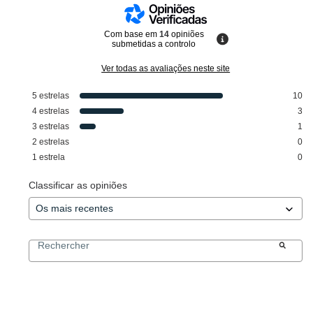
Com base em
14
opiniões
submetidas a controlo
Ver todas as avaliações neste site
5
estrelas
10
4
estrelas
3
3
estrelas
1
2
estrelas
0
1
estrela
0
Classificar as opiniões