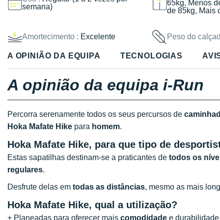
65kg, Menos d
semana)
de 85kg, Mais 
Amortecimento :
Excelente
Peso do calçad
A OPINIÃO DA EQUIPA
TECNOLOGIAS
AVI
A opinião da equipa i-Run
Percorra serenamente todos os seus percursos de
caminha
Hoka Mafate Hike
para
homem
.
Hoka Mafate Hike, para que tipo de desportist
Estas sapatilhas destinam-se a praticantes de
todos os níve
regulares
.
Desfrute delas em
todas as distâncias
, mesmo as mais long
Hoka Mafate Hike, qual a utilização?
+ Planeadas para oferecer mais
comodidade
e durabilidade,