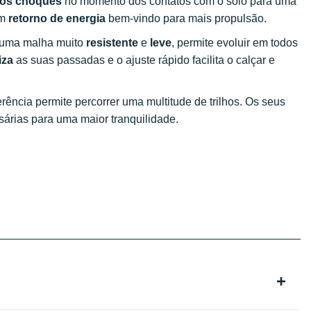
 os choques
no momento dos contatos com o solo para uma
um
retorno de energia
bem-vindo para mais propulsão.
 uma malha muito
resistente
e
leve
, permite evoluir em todos
iza
as suas passadas e o ajuste rápido facilita o calçar e
erência permite percorrer uma multitude de trilhos. Os seus
árias para uma maior tranquilidade.