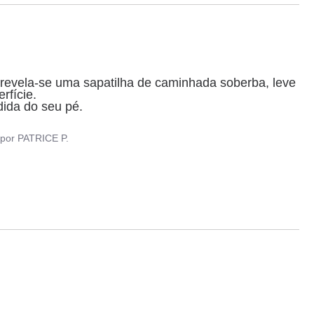
revela-se uma sapatilha de caminhada soberba, leve 
fície.

da do seu pé.

por
PATRICE P.