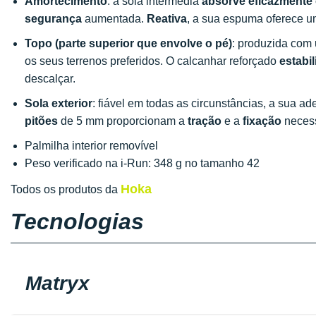
Amortecimento
: a sola intermédia
absorve eficazmente
segurança
aumentada.
Reativa
, a sua espuma oferece 
Topo (parte superior que envolve o pé)
: produzida com
os seus terrenos preferidos. O calcanhar reforçado
estabil
descalçar.
Sola exterior
: fiável em todas as circunstâncias, a sua ad
pitões
de 5 mm proporcionam a
tração
e a
fixação
necess
Palmilha interior removível
Peso verificado na i-Run: 348 g no tamanho 42
Hoka
Todos os produtos da
Tecnologias
Matryx