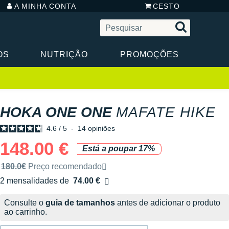
A MINHA CONTA
CESTO
OS
NUTRIÇÃO
PROMOÇÕES
HOKA ONE ONE
MAFATE HIKE
4.6
/
5
-
14
opiniões
148.00 €
Está a poupar 17%
Preço de venda recomendado pela marca
180.0€
Preço recomendado
2 mensalidades de
74.00 €
sem custos
Consulte o
guia de tamanhos
antes de adicionar o produto
ao carrinho.