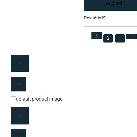
original
Relatório
1
5