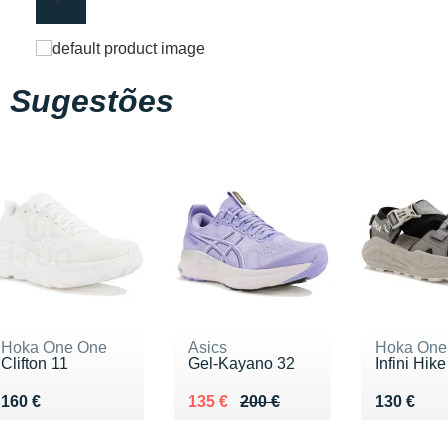
Sugestões
Hoka One One
Asics
Hoka One
Clifton 11
Gel-Kayano 32
Infini Hik
Vendu 160 €
Au lieu de 200 €
Vendu 135 €
Vendu 13
160 €
135 €
200 €
130 €