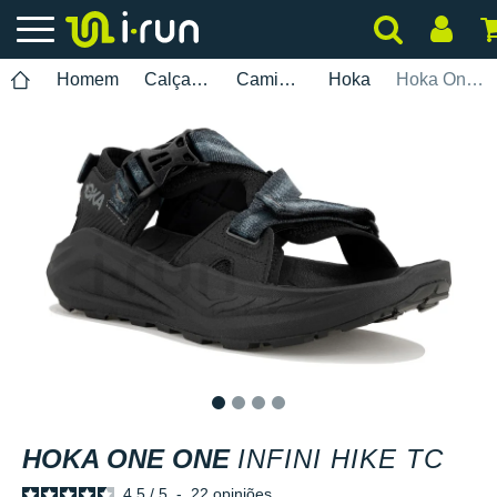
Homem
Calçados
Caminhada
Hoka
Hoka One One Infini Hike TC
1
2
3
4
HOKA ONE ONE
INFINI HIKE TC
4.5
/
5
-
22
opiniões