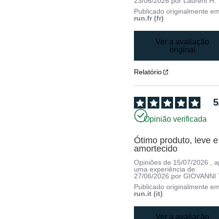
23/06/2026
por
Laurent H.
Publicado originalmente e
run.fr (fr)
Ver a avaliação
original
Relatório
5
Opinião verificada
Ótimo produto, leve e 
amortecido
Opiniões de
15/07/2026
, 
uma experiência de
27/06/2026
por
GIOVANNI 
Publicado originalmente e
run.it (it)
Ver a avaliação