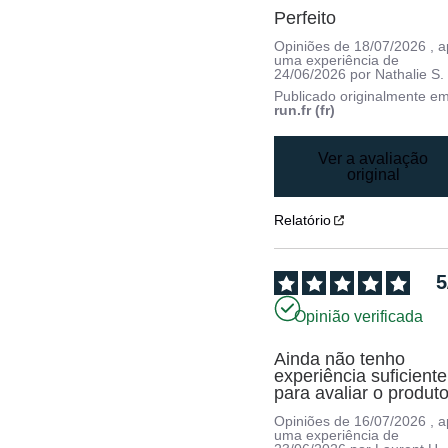
Perfeito
Opiniões de
18/07/2026
, 
uma experiência de
24/06/2026
por
Nathalie S.
Publicado originalmente e
run.fr (fr)
Ver a avaliação
original
Relatório
5
Opinião verificada
Ainda não tenho 
experiência suficiente 
para avaliar o produto
Opiniões de
16/07/2026
, 
uma experiência de