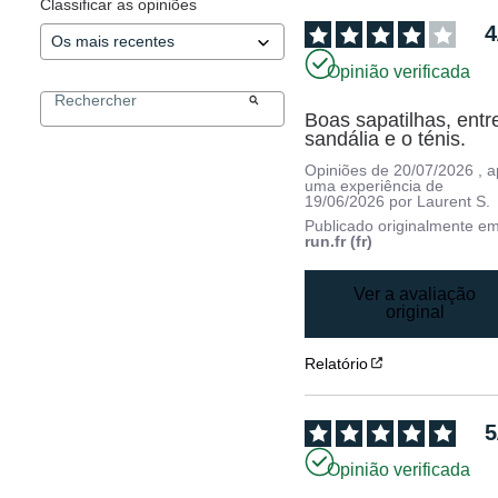
Classificar as opiniões
4
Opinião verificada
Boas sapatilhas, entre
sandália e o ténis.
Opiniões de
20/07/2026
, 
uma experiência de
19/06/2026
por
Laurent S.
Publicado originalmente e
run.fr (fr)
Ver a avaliação
original
Relatório
5
Opinião verificada