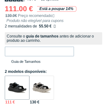
111.00 €
Está a poupar 14%
Preço de venda recomendado pela marca
130.0€
Preço recomendado
Produto não elegível para cupons
2 mensalidades de
55.50 €
sem custos
Consulte o
guia de tamanhos
antes de adicionar o
produto ao carrinho.
Guia de Tamanhos
2 modelos disponíveis:
111 €
130 €