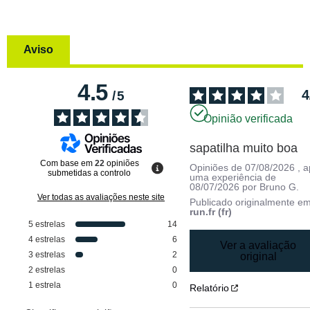
Aviso
4.5
4
/
5
Opinião verificada
sapatilha muito boa
Com base em
22
opiniões
Opiniões de
07/08/2026
, 
submetidas a controlo
uma experiência de
08/07/2026
por
Bruno G.
Ver todas as avaliações neste site
Publicado originalmente e
run.fr (fr)
5
estrelas
14
4
estrelas
6
Ver a avaliação
3
estrelas
2
original
2
estrelas
0
1
estrela
0
Relatório