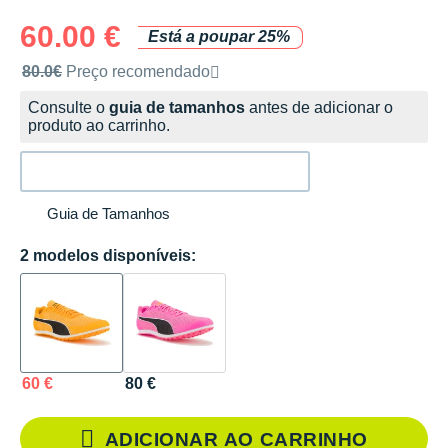
60.00 €
Está a poupar 25%
Preço de venda recomendado pela marca
80.0€
Preço recomendado
Consulte o
guia de tamanhos
antes de adicionar o
produto ao carrinho.
Guia de Tamanhos
2 modelos disponíveis:
60 €
80 €
ADICIONAR AO CARRINHO