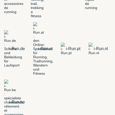
i-Run.de
i-Run.at
i-Run.pt
i-Run.nl
i-Run.be