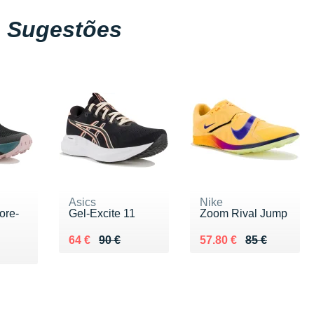
Sugestões
Asics
Nike
ore-
Gel-Excite 11
Zoom Rival Jump
Au lieu de 90 €
Vendu 64 €
Au lieu de 85 €
Vendu 57.80 €
64 €
90 €
57.80 €
85 €
0 €