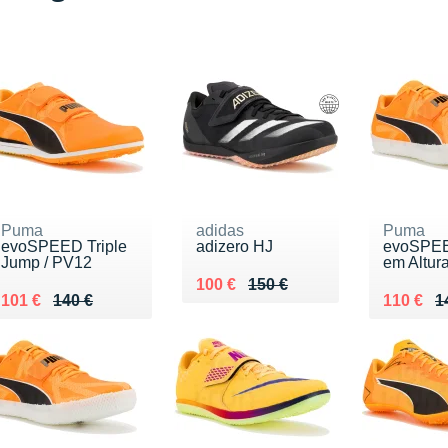
Puma
adidas
Puma
evoSPEED Triple
adizero HJ
evoSPEE
Jump / PV12
em Altur
Au lieu de 150 €
Vendu 100 €
100 €
150 €
Au lieu de 140 €
Vendu 101 €
Au lieu 
Vendu 1
101 €
140 €
110 €
1