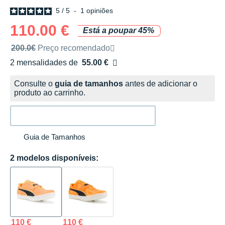
5
/
5
-
1
opiniões
110.00 €
Está a poupar 45%
Preço de venda recomendado pela marca
200.0€
Preço recomendado
2 mensalidades de
55.00 €
sem custos
Consulte o
guia de tamanhos
antes de adicionar o
produto ao carrinho.
Guia de Tamanhos
2 modelos disponíveis:
110 €
110 €