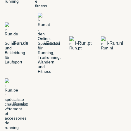
i-Run.de
i-Run.at
i-Run.pt
i-Run.nl
i-Run.be