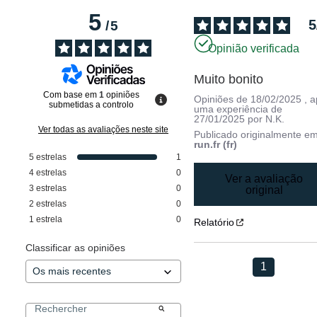
5
5
/
5
Opinião verificada
Muito bonito
Com base em
1
opiniões
Opiniões de
18/02/2025
, 
submetidas a controlo
uma experiência de
27/01/2025
por
N.K.
Ver todas as avaliações neste site
Publicado originalmente e
run.fr (fr)
5
estrelas
1
4
estrelas
0
Ver a avaliação
3
estrelas
0
original
2
estrelas
0
1
estrela
0
Relatório
Classificar as opiniões
1