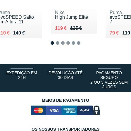
Puma
Nike
Puma
evoSPEED Salto
High Jump Elite
evoSPEE
em Altura 11
7
Au lieu de 135 €
Vendu 119 €
119 €
135 €
u lieu de 140 €
Vendu 110 €
Au lieu d
Vendu 79
110 €
140 €
79 €
110
1
2
3
4
5
6
EXPEDIÇÃO EM
DEVOLUÇÃO ATÉ
PAGAMENTO
24H
30 DIAS
SEGURO
2 OU 3 VEZES SEM
JUROS
MEIOS DE PAGAMENTO
OS NOSSOS TRANSPORTADORES