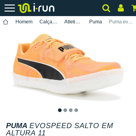
Homem
Calçados
Atletismo
Puma
Puma evoSPEED Salto em Altura 11
1
2
3
4
PUMA
EVOSPEED SALTO EM
ALTURA 11