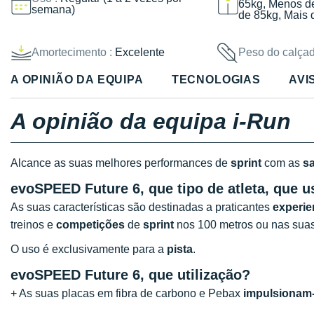
65kg, Menos d
semana)
de 85kg, Mais 
Amortecimento :
Excelente
Peso do calçad
A OPINIÃO DA EQUIPA
TECNOLOGIAS
AVI
A opinião da equipa i-Run
Alcance as suas melhores performances de
sprint
com as
s
evoSPEED Future 6, que tipo de atleta, que us
As suas características são destinadas a praticantes
experie
treinos e
competições
de
sprint
nos 100 metros ou nas suas
O uso é exclusivamente para a
pista
.
evoSPEED Future 6, que utilização?
+ As suas placas em fibra de carbono e Pebax
impulsionam