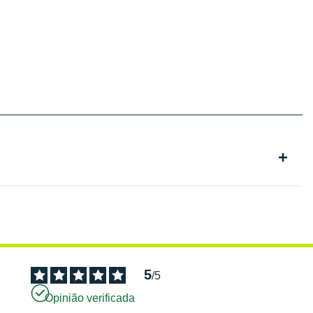
5
/
5
Opinião verificada