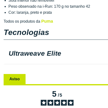
Sola interior não removível
Peso observado na i-Run: 170 g no tamanho 42
Cor: laranja, preto e prata
Puma
Todos os produtos da
Tecnologias
Ultraweave Elite
Aviso
5
/
5