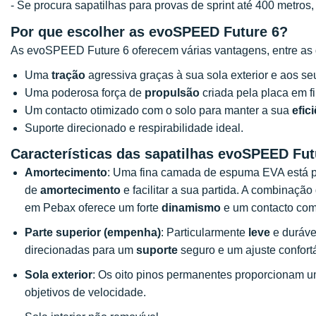
- Se procura sapatilhas para provas de sprint até 400 metr
Por que escolher as evoSPEED Future 6?
As evoSPEED Future 6 oferecem várias vantagens, entre as 
Uma
tração
agressiva graças à sua sola exterior e aos se
Uma poderosa força de
propulsão
criada pela placa em f
Um contacto otimizado com o solo para manter a sua
efic
Suporte direcionado e respirabilidade ideal.
Características das sapatilhas evoSPEED Fut
Amortecimento
: Uma fina camada de espuma EVA está pr
de
amortecimento
e facilitar a sua partida. A combinaçã
em Pebax oferece um forte
dinamismo
e um contacto com 
Parte superior (empenha)
: Particularmente
leve
e duráve
direcionadas para um
suporte
seguro e um ajuste confortá
Sola exterior
: Os oito pinos permanentes proporcionam um
objetivos de velocidade.