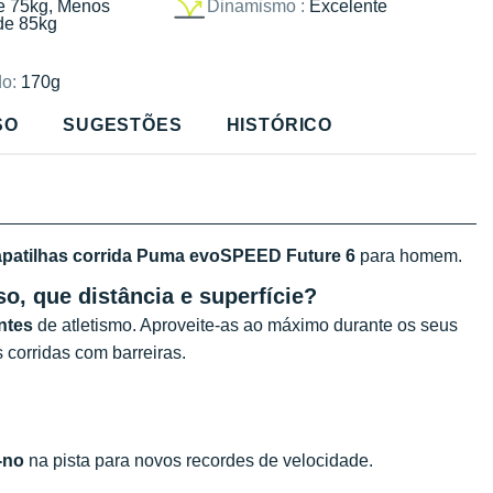
e 75kg, Menos
Dinamismo :
Excelente
de 85kg
o:
170g
SO
SUGESTÕES
HISTÓRICO
apatilhas corrida Puma evoSPEED Future 6
para homem.
o, que distância e superfície?
ntes
de atletismo. Aproveite-as ao máximo durante os seus
 corridas com barreiras.
-no
na pista para novos recordes de velocidade.