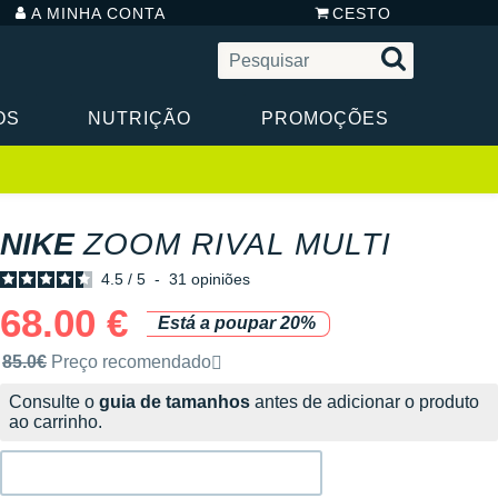
A MINHA CONTA
CESTO
OS
NUTRIÇÃO
PROMOÇÕES
NIKE
ZOOM RIVAL MULTI
4.5
/
5
-
31
opiniões
68.00 €
Está a poupar 20%
Preço de venda recomendado pela marca
85.0€
Preço recomendado
Consulte o
guia de tamanhos
antes de adicionar o produto
ao carrinho.