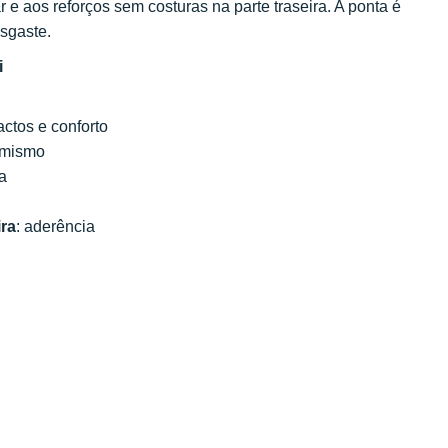
ar e aos reforços sem costuras na parte traseira. A ponta é
esgaste.
i
ctos e conforto
amismo
ia
ira
: aderência