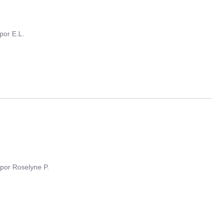
por
E.L.
por
Roselyne P.