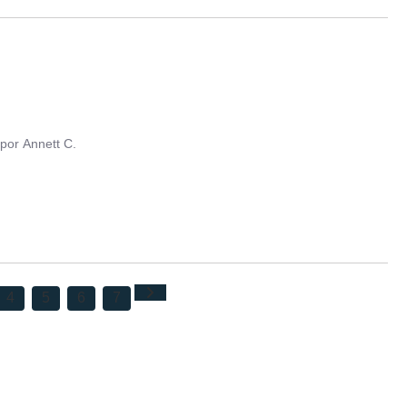
por
Annett C.
4
5
6
7