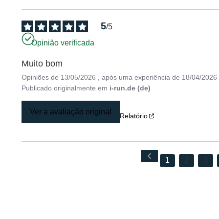
5
/
5
Opinião verificada
Muito bom
Opiniões de
13/05/2026
, após uma experiência de
18/04/2026
Publicado originalmente em
i-run.de (de)
Ver a avaliação original
Relatório
1
2
3