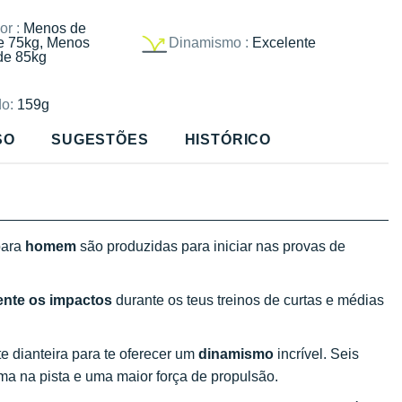
or :
Menos de
e 75kg, Menos
Dinamismo :
Excelente
de 85kg
o:
159g
SO
SUGESTÕES
HISTÓRICO
ara
homem
são produzidas para iniciar nas provas de
ente os impactos
durante os teus treinos de curtas e médias
e dianteira para te oferecer um
dinamismo
incrível. Seis
a na pista e uma maior força de propulsão.