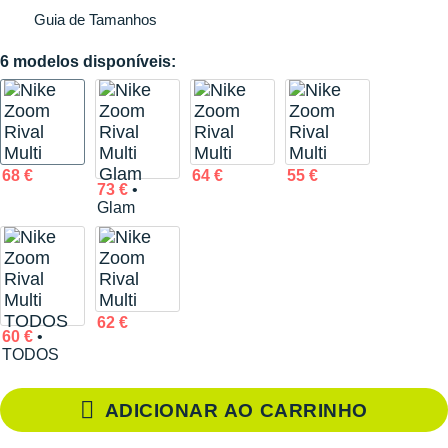
Guia de Tamanhos
6 modelos disponíveis:
68 €
64 €
55 €
73 €
•
Glam
62 €
60 €
•
TODOS
ADICIONAR AO CARRINHO