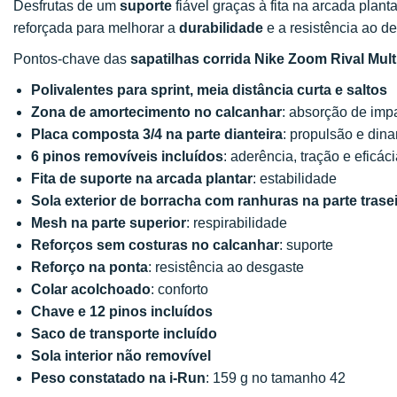
Desfrutas de um
suporte
fiável graças à fita na arcada plant
reforçada para melhorar a
durabilidade
e a resistência ao d
Pontos-chave das
sapatilhas corrida Nike Zoom Rival Mult
Polivalentes para sprint, meia distância curta e saltos
Zona de amortecimento no calcanhar
: absorção de impa
Placa composta 3/4 na parte dianteira
: propulsão e din
6 pinos removíveis incluídos
: aderência, tração e eficác
Fita de suporte na arcada plantar
: estabilidade
Sola exterior de borracha com ranhuras na parte trase
Mesh na parte superior
: respirabilidade
Reforços sem costuras no calcanhar
: suporte
Reforço na ponta
: resistência ao desgaste
Colar acolchoado
: conforto
Chave e 12 pinos incluídos
Saco de transporte incluído
Sola interior não removível
Peso constatado na i-Run
: 159 g no tamanho 42