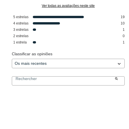
Ver todas as avaliações neste site
5
estrelas
19
4
estrelas
10
3
estrelas
1
2
estrelas
0
1
estrela
1
Classificar as opiniões