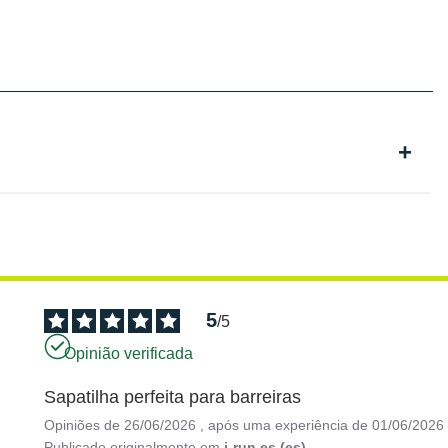
5
/
5
Opinião verificada
Sapatilha perfeita para barreiras
Opiniões de
26/06/2026
, após uma experiência de
01/06/2026
Publicado originalmente em
i-run.es (es)