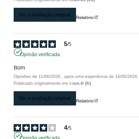
Ver a avaliação original
Relatório
5
/
5
Opinião verificada
Bom
Opiniões de
11/06/2026
, após uma experiência de
16/05/2026
Publicado originalmente em
i-run.fr (fr)
Ver a avaliação original
Relatório
4
/
5
Opinião verificada