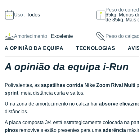
Peso do corred
Uso :
Todos
65kg, Menos d
de 85kg, Mais 
Amortecimento :
Excelente
Peso do calçad
A OPINIÃO DA EQUIPA
TECNOLOGIAS
AVI
A opinião da equipa i-Run
Polivalentes, as
sapatilhas corrida Nike Zoom Rival Multi
p
sprint
, meia distância curta e saltos.
Uma zona de amortecimento no calcanhar
absorve eficazm
distâncias.
A placa composta 3/4 está estrategicamente colocada na part
pinos
removíveis estão presentes para uma
aderência
máxim