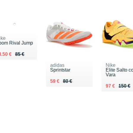
ike
oom Rival Jump
 lieu de 85 €
endu 58.50 €
8.50 €
85 €
adidas
Nike
Sprintstar
Elite Salto 
Vara
Au lieu de 80 €
Vendu 59 €
59 €
80 €
Au lieu de 1
Vendu 97 €
97 €
150 €