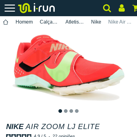
Homem
Calçados
Atletismo
Nike
Nike Air Zoom LJ Elite
1
2
3
4
NIKE
AIR ZOOM LJ ELITE
4.9
/
5
-
22
opiniões