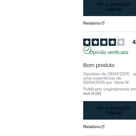
Ver a avaliação
original
Relatório
4
Opinião verificada
Bom produto
Opiniões de
28/04/2026
, 
uma experiência de
06/04/2026
por
Silvia M.
Publicado originalmente e
run.it (it)
Ver a avaliação
original
Relatório