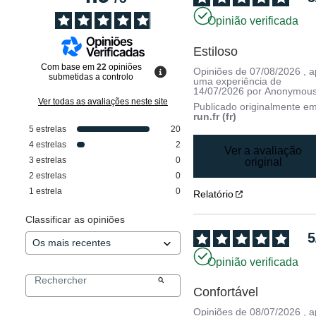
Opinião verificada
Estiloso
Com base em
22
opiniões
Opiniões de
07/08/2026
, 
submetidas a controlo
uma experiência de
14/07/2026
por
Anonymous
Ver todas as avaliações neste site
Publicado originalmente e
run.fr (fr)
5
estrelas
20
4
estrelas
2
Ver a avaliação
3
estrelas
0
original
2
estrelas
0
1
estrela
0
Relatório
Classificar as opiniões
5
Opinião verificada
Confortável
Opiniões de
08/07/2026
, 