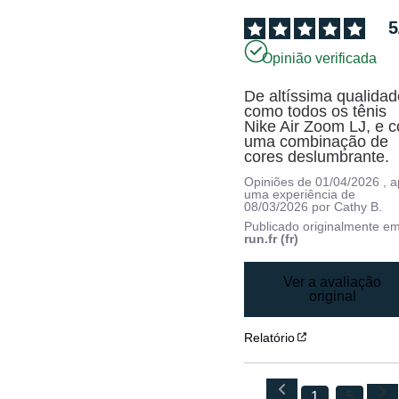
5
Opinião verificada
De altíssima qualidade
como todos os tênis 
Nike Air Zoom LJ, e c
uma combinação de 
cores deslumbrante.
Opiniões de
01/04/2026
, 
uma experiência de
08/03/2026
por
Cathy B.
Publicado originalmente e
run.fr (fr)
Ver a avaliação
original
Relatório
1
5