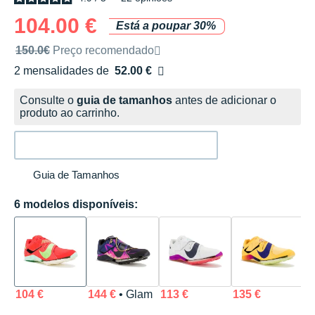
104.00 €
Está a poupar 30%
Preço de venda recomendado pela marca
150.0€
Preço recomendado
2 mensalidades de
52.00 €
sem custos
Consulte o
guia de tamanhos
antes de adicionar o
produto ao carrinho.
Guia de Tamanhos
6 modelos disponíveis:
104 €
144 €
• Glam
113 €
135 €
9