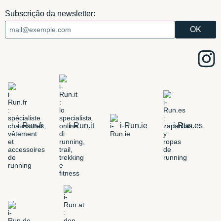
Subscrição da newsletter:
i-Run.fr
i-Run.it
i-Run.ie
i-Run.es