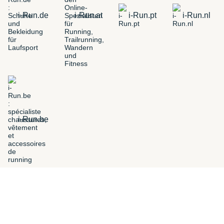
i-Run.de
i-Run.at
i-Run.pt
i-Run.nl
i-Run.be