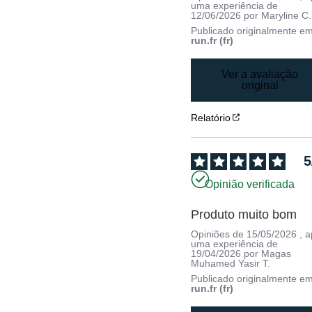
uma experiência de
12/06/2026
por
Maryline C.
Publicado originalmente e
run.fr (fr)
Ver a avaliação
original
Relatório
5
Opinião verificada
Produto muito bom
Opiniões de
15/05/2026
, 
uma experiência de
19/04/2026
por
Magas
Muhamed Yasir T.
Publicado originalmente e
run.fr (fr)