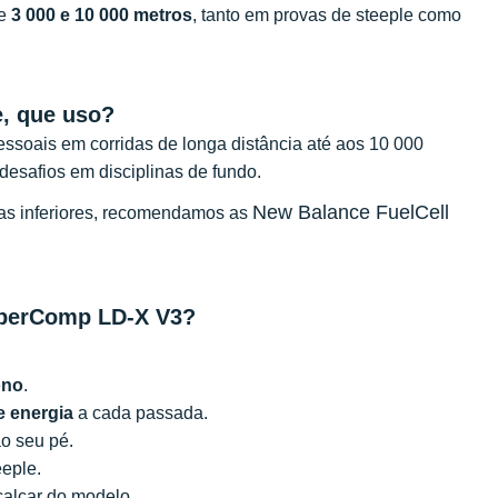
re
3 000 e 10 000 metros
, tanto em provas de steeple como
, que uso?
essoais em corridas de longa distância até aos 10 000
desafios em disciplinas de fundo.
New Balance FuelCell
ias inferiores, recomendamos as
uperComp LD-X V3?
ono
.
e energia
a cada passada.
o seu pé.
eeple.
scalçar do modelo.