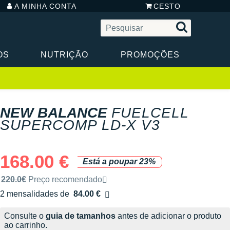
A MINHA CONTA
CESTO
OS
NUTRIÇÃO
PROMOÇÕES
NEW BALANCE
FUELCELL
SUPERCOMP LD-X V3
168.00 €
Está a poupar 23%
Preço de venda recomendado pela marca
220.0€
Preço recomendado
2 mensalidades de
84.00 €
sem custos
Consulte o
guia de tamanhos
antes de adicionar o produto
ao carrinho.