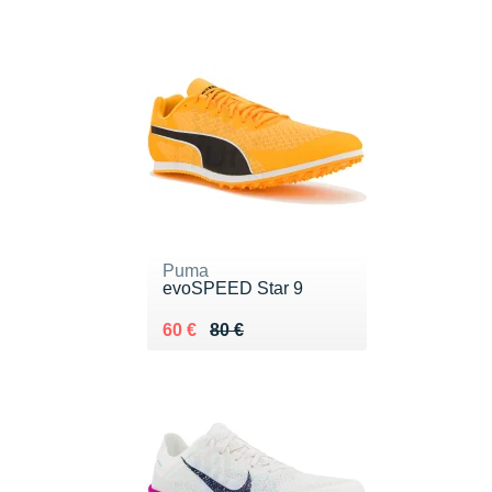
Puma
evoSPEED Star 9
Au lieu de 80 €
Vendu 60 €
60 €
80 €