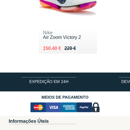
Nike
Air Zoom Victory 2
Au lieu de 220 €
Vendu 150.40 €
150.40 €
220 €
EXPEDIÇÃO EM 24H
DEV
MEIOS DE PAGAMENTO
Informações Úteis