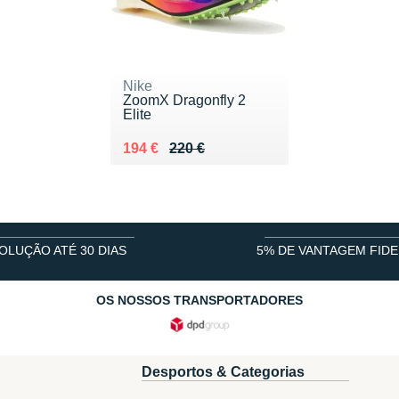
Nike
ZoomX Dragonfly 2
Elite
Au lieu de 220 €
Vendu 194 €
194 €
220 €
OLUÇÃO ATÉ 30 DIAS
5% DE VANTAGEM FIDE
OS NOSSOS TRANSPORTADORES
Desportos & Categorias