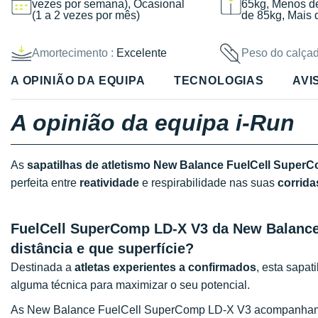
vezes por semana), Ocasional
65kg, Menos d
(1 a 2 vezes por mês)
de 85kg, Mais 
Amortecimento :
Excelente
Peso do calçad
A OPINIÃO DA EQUIPA
TECNOLOGIAS
AVI
A opinião da equipa i-Run
As
sapatilhas de atletismo New Balance FuelCell Super
perfeita entre
reatividade
e respirabilidade nas suas
corrida
FuelCell SuperComp LD-X V3 da New Balance, 
distância e que superfície?
Destinada a
atletas experientes a confirmados
, esta sapat
alguma técnica para maximizar o seu potencial.
As New Balance FuelCell SuperComp LD-X V3 acompanham-n