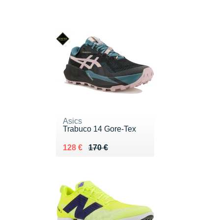
Asics
Trabuco 14 Gore-Tex
Au lieu de 170 €
Vendu 128 €
128 €
170 €