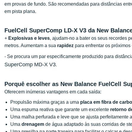
em provas de fundo. São recomendadas para distâncias ent
em pista plana.
FuelCell SuperComp LD-X V3 da New Balance
+
Explosivas e leves
, ajudam-no a bater os seus recordes p
metros. Aumentam a sua
rapidez
para enfrentar os próximos 
- Se procura um par especificamente produzido para distânc
SuperComp MD-X V3
.
Porquê escolher as New Balance FuelCell S
Oferecem inúmeras vantagens em cada saída:
Propulsão máxima graças a uma
placa em fibra de carb
Uma espuma reativa que garante um excelente
retorno d
Uma malha perfurada e leve que se ajusta perfeitamente a
Uma
drenagem
de água adaptado às suas corridas de st
Uma presilha na parte traseira para facilitar o calçar e de