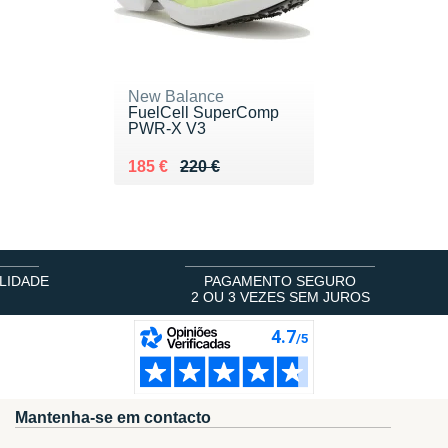
New Balance
FuelCell SuperComp
PWR-X V3
Au lieu de 220 €
Vendu 185 €
185 €
220 €
LIDADE
PAGAMENTO SEGURO
2 OU 3 VEZES SEM JUROS
Mantenha-se em contacto