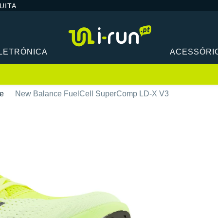
UITA
LETRÓNICA
ACESSÓRI
e
New Balance FuelCell SuperComp LD-X V3