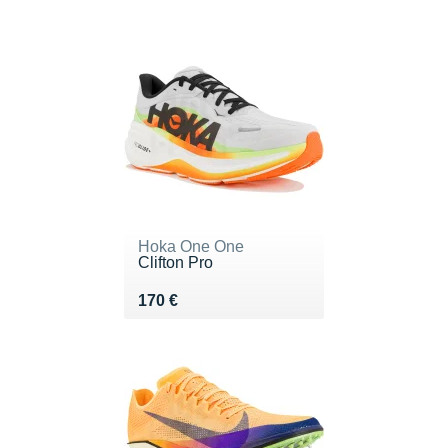
Hoka One One
Clifton Pro
Vendu 170 €
170 €