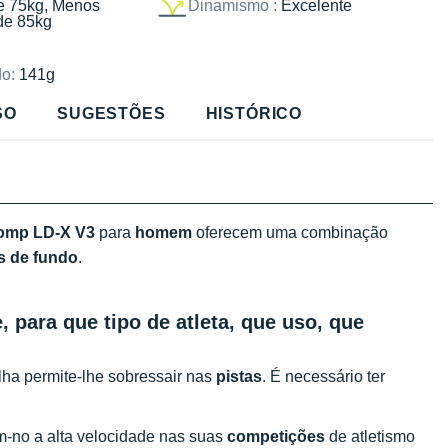
e 75kg, Menos
Dinamismo :
Excelente
de 85kg
o:
141g
SO
SUGESTÕES
HISTÓRICO
Comp LD-X V3
para
homem
oferecem uma combinação
s de fundo
.
para que tipo de atleta, que uso, que
ilha permite-lhe sobressair nas
pistas
. É necessário ter
o a alta velocidade nas suas
competições
de atletismo