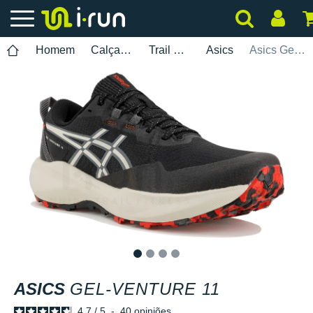
Homem
Calçados
Trail Running
Asics
Asics Gel-Venture 11
1
2
3
4
ASICS
GEL-VENTURE 11
4.7
/
5
-
40
opiniões