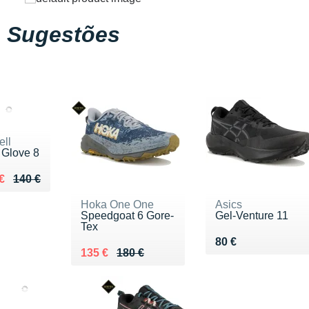
Sugestões
ell
l Glove 8
ieu de 140 €
u 105 €
€
140 €
Hoka One One
Asics
Speedgoat 6 Gore-
Gel-Venture 11
Tex
Vendu 80 €
80 €
Au lieu de 180 €
Vendu 135 €
135 €
180 €