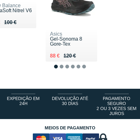
 Balance
Soft Nitrel V6
ieu de 100 €
du 76 €
€
100 €
Asics
Gel-Sonoma 8
Gore-Tex
Au lieu de 120 €
Vendu 88 €
88 €
120 €
1
2
3
4
5
6
EXPEDIÇÃO EM
DEVOLUÇÃO ATÉ
PAGAMENTO
24H
30 DIAS
SEGURO
2 OU 3 VEZES SEM
JUROS
MEIOS DE PAGAMENTO