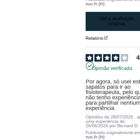
run.fr (fr)
Ver a avaliação
original
Relatório
4
Opinião verificada
Por agora, só usei est
sapatos para ir ao 
fisioterapeuta, pelo qu
não tenho experiência
para partilhar nenhum
experiência
Opiniões de
28/07/2026
, 
uma experiência de
26/06/2026
por
Bernard D.
Publicado originalmente e
run.fr (fr)