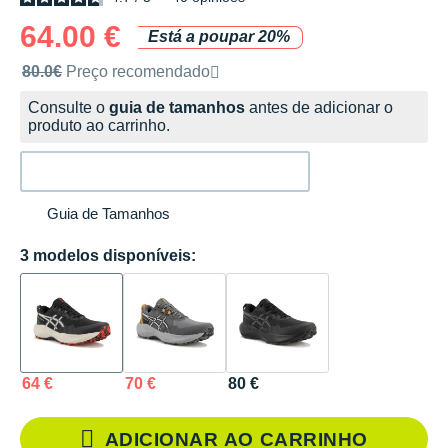
64.00 €
Está a poupar 20%
Preço de venda recomendado pela marca
80.0€
Preço recomendado
Consulte o
guia de tamanhos
antes de adicionar o
produto ao carrinho.
Guia de Tamanhos
3 modelos disponíveis:
64 €
70 €
80 €
ADICIONAR AO CARRINHO