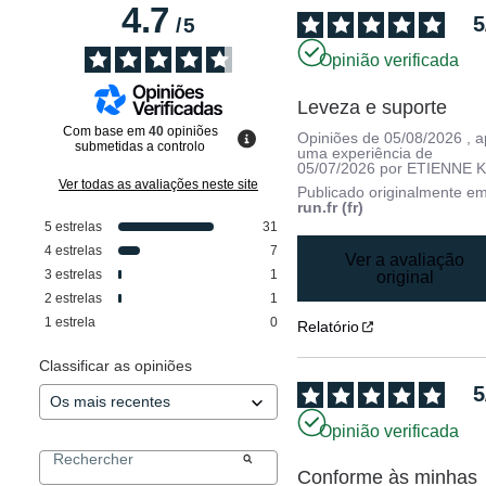
4.7
5
/
5
Opinião verificada
Leveza e suporte
Com base em
40
opiniões
Opiniões de
05/08/2026
, 
submetidas a controlo
uma experiência de
05/07/2026
por
ETIENNE K
Ver todas as avaliações neste site
Publicado originalmente e
run.fr (fr)
5
estrelas
31
4
estrelas
7
Ver a avaliação
3
estrelas
1
original
2
estrelas
1
1
estrela
0
Relatório
Classificar as opiniões
5
Opinião verificada
Conforme às minhas 