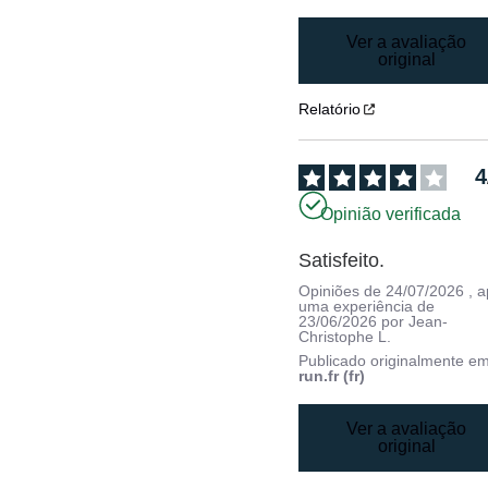
Ver a avaliação
original
Relatório
4
Opinião verificada
Satisfeito.
Opiniões de
24/07/2026
, 
uma experiência de
23/06/2026
por
Jean-
Christophe L.
Publicado originalmente e
run.fr (fr)
Ver a avaliação
original