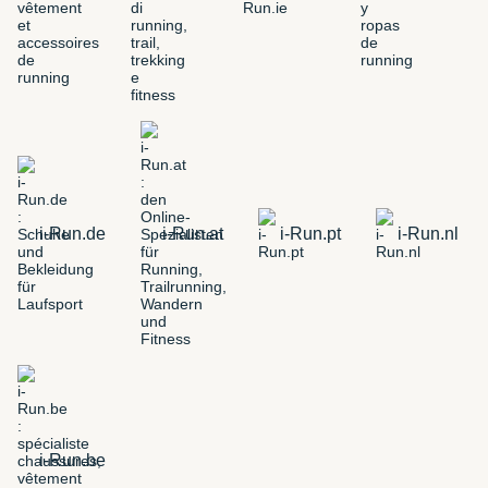
i-Run.de
i-Run.at
i-Run.pt
i-Run.nl
i-Run.be