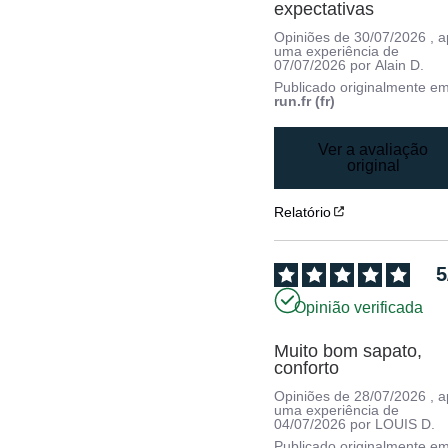
expectativas
Opiniões de
30/07/2026
, 
uma experiência de
07/07/2026
por
Alain D.
Publicado originalmente e
run.fr (fr)
Ver a avaliação
original
Relatório
5
Opinião verificada
Muito bom sapato, 
conforto
Opiniões de
28/07/2026
, 
uma experiência de
04/07/2026
por
LOUIS D.
Publicado originalmente e