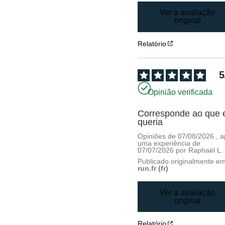
Ver a avaliação
original
Relatório
5
Opinião verificada
Corresponde ao que e
queria
Opiniões de
07/08/2026
, 
uma experiência de
07/07/2026
por
Raphaël L.
Publicado originalmente e
run.fr (fr)
Ver a avaliação
original
Relatório