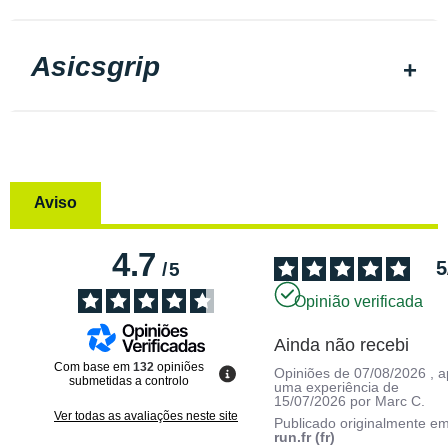
Asicsgrip
Aviso
4.7
5
/
5
Opinião verificada
Ainda não recebi
Com base em
132
opiniões
Opiniões de
07/08/2026
, 
submetidas a controlo
uma experiência de
15/07/2026
por
Marc C.
Ver todas as avaliações neste site
Publicado originalmente e
run.fr (fr)