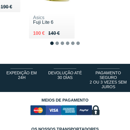
u de 190 €
152 €
190 €
Asics
Fuji Lite 6
Au lieu de 140 €
Vendu 100 €
100 €
140 €
1
2
3
4
5
6
EXPEDIÇÃO EM
DEVOLUÇÃO ATÉ
PAGAMENTO
24H
30 DIAS
SEGURO
2 OU 3 VEZES SEM
JUROS
MEIOS DE PAGAMENTO
OS NOSSOS TRANSPORTADORES