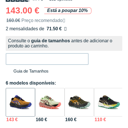
143.00 €
Está a poupar 10%
Preço de venda recomendado pela marca
160.0€
Preço recomendado
2 mensalidades de
71.50 €
sem custos
Consulte o
guia de tamanhos
antes de adicionar o
produto ao carrinho.
Guia de Tamanhos
6 modelos disponíveis:
143 €
160 €
160 €
110 €
1