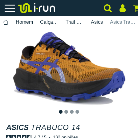
Homem
Calçados
Trail Running
Asics
Asics Trabuco 14
1
2
3
4
ASICS
TRABUCO 14
4.7
/
5
-
132
opiniões