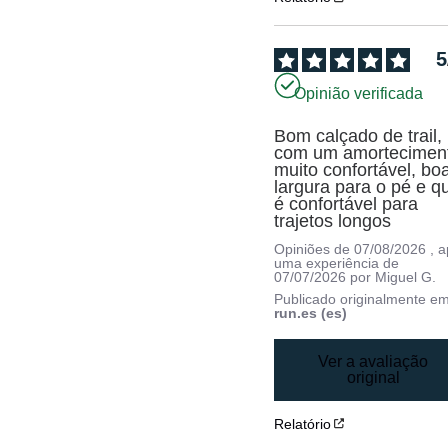
5
Opinião verificada
Bom calçado de trail, 
com um amorteciment
muito confortável, boa
largura para o pé e qu
é confortável para 
trajetos longos
Opiniões de
07/08/2026
, 
uma experiência de
07/07/2026
por
Miguel G.
Publicado originalmente e
run.es (es)
Ver a avaliação
original
Relatório