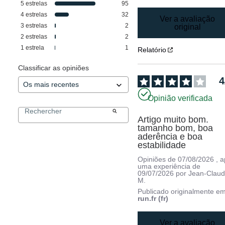
5
estrelas
95
4
estrelas
32
Ver a avaliação
3
estrelas
2
original
2
estrelas
2
1
estrela
1
Relatório
Classificar as opiniões
4
Opinião verificada
Artigo muito bom. 
tamanho bom, boa 
aderência e boa 
estabilidade
Opiniões de
07/08/2026
, 
uma experiência de
09/07/2026
por
Jean-Clau
M.
Publicado originalmente e
run.fr (fr)
Ver a avaliação