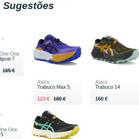
Sugestões
 One One
goat 7
u de 165 €
 120 €
165 €
Asics
Asics
Trabuco Max 5
Trabuco 14
Au lieu de 180 €
Vendu 123 €
Vendu 160 €
123 €
180 €
160 €
One One
 5