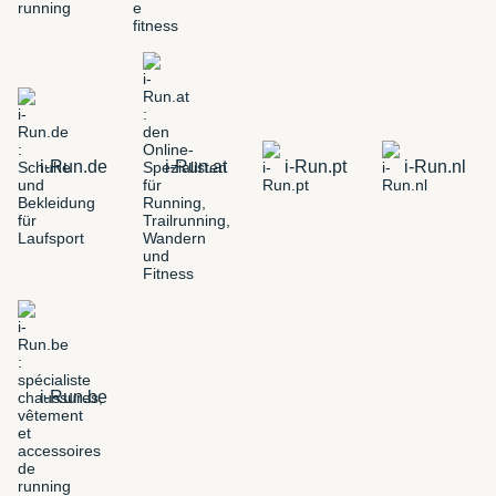
i-Run.de
i-Run.at
i-Run.pt
i-Run.nl
i-Run.be