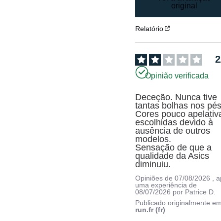
original
Relatório
2
Opinião verificada
Deceção. Nunca tive 
tantas bolhas nos pés.
Cores pouco apelativa
escolhidas devido à 
ausência de outros 
modelos.

Sensação de que a 
qualidade da Asics 
diminuiu.
Opiniões de
07/08/2026
, 
uma experiência de
08/07/2026
por
Patrice D.
Publicado originalmente e
run.fr (fr)