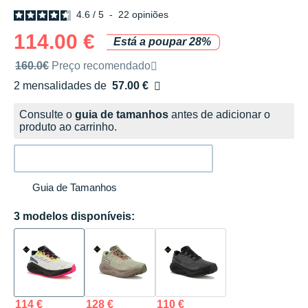
4.6
/
5
-
22
opiniões
114.00 €
Está a poupar 28%
Preço de venda recomendado pela marca
160.0€
Preço recomendado
2 mensalidades de
57.00 €
sem custos
Consulte o
guia de tamanhos
antes de adicionar o
produto ao carrinho.
Guia de Tamanhos
3 modelos disponíveis:
114 €
128 €
110 €