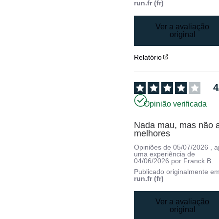
run.fr (fr)
Ver a avaliação
original
Relatório
4
Opinião verificada
Nada mau, mas não a
melhores
Opiniões de
05/07/2026
, 
uma experiência de
04/06/2026
por
Franck B.
Publicado originalmente e
run.fr (fr)
Ver a avaliação
original