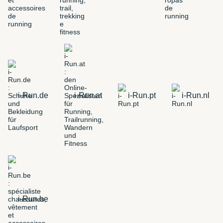
i-Run.de
i-Run.at
i-Run.pt
i-Run.nl
i-Run.be