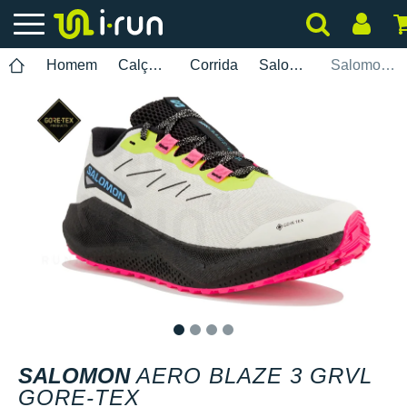
Homem
Calçados
Corrida
Salomon
Salomon Aero Blaze 3 GRVL Gore-Tex
1
2
3
4
SALOMON
AERO BLAZE 3 GRVL
GORE-TEX