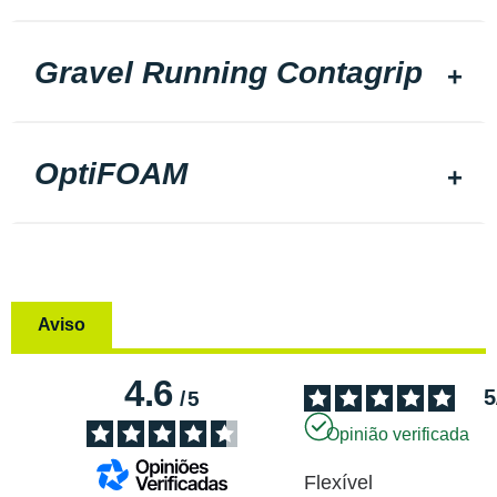
Gravel Running Contagrip
OptiFOAM
Aviso
4.6
5
/
5
Opinião verificada
Flexível