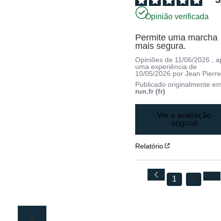
Opinião verificada
Permite uma marcha 
mais segura.
Opiniões de
11/06/2026
, 
uma experiência de
10/05/2026
por
Jean Pierre
Publicado originalmente e
run.fr (fr)
Ver a avaliação
original
Relatório
1
5