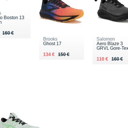
s
ro Boston 13
n
u de 160 €
 108 €
160 €
Brooks
Salomon
Ghost 17
Aero Blaze 3
GRVL Gore-Te
Au lieu de 150 €
Vendu 134 €
134 €
150 €
Au lieu de 160
Vendu 110 €
110 €
160 €