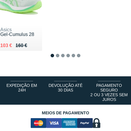
Asics
Gel-Cumulus 28
Au lieu de 160 €
Vendu 103 €
103 €
160 €
1
2
3
4
5
6
EXPEDIÇÃO EM
DEVOLUÇÃO ATÉ
PAGAMENTO
24H
30 DIAS
SEGURO
2 OU 3 VEZES SEM
JUROS
MEIOS DE PAGAMENTO