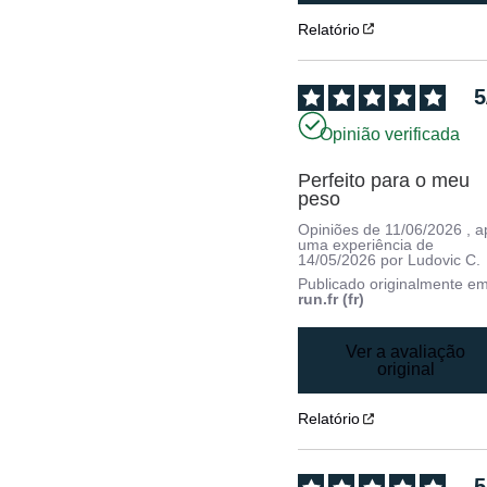
Relatório
5
Opinião verificada
Perfeito para o meu 
peso
Opiniões de
11/06/2026
, 
uma experiência de
14/05/2026
por
Ludovic C.
Publicado originalmente e
run.fr (fr)
Ver a avaliação
original
Relatório
5