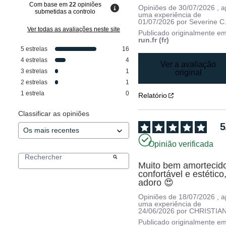
Com base em
22
opiniões
Opiniões de
30/07/2026
, 
submetidas a controlo
uma experiência de
01/07/2026
por
Severine C
Ver todas as avaliações neste site
Publicado originalmente e
run.fr (fr)
5
estrelas
16
4
estrelas
4
Ver a avaliação
3
estrelas
1
original
2
estrelas
1
1
estrela
0
Relatório
Classificar as opiniões
5
Opinião verificada
Muito bem amortecido
confortável e estético,
adoro 😍
Opiniões de
18/07/2026
, 
uma experiência de
24/06/2026
por
CHRISTIAN
Publicado originalmente e