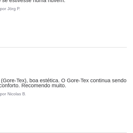
o se estivesse numa nuvem.
por
Jörg P.
 (Gore-Tex), boa estética. O Gore-Tex continua sendo 
conforto. Recomendo muito.
por
Nicolas B.