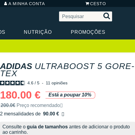
A MINHA CONTA
CESTO
OS
NUTRIÇÃO
PROMOÇÕES
ADIDAS
ULTRABOOST 5 GORE-
TEX
4.6
/
5
-
11
opiniões
180.00 €
Está a poupar 10%
Preço de venda recomendado pela marca
200.0€
Preço recomendado
2 mensalidades de
90.00 €
sem custos
Consulte o
guia de tamanhos
antes de adicionar o produto
ao carrinho.