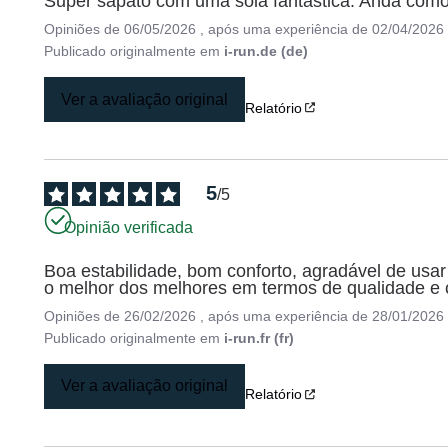
Super sapato com uma sola fantástica. Anda com
Opiniões de
06/05/2026
, após uma experiência de
02/04/2026
Publicado originalmente em
i-run.de (de)
Ver a avaliação original
Relatório
5
/
5
Opinião verificada
Boa estabilidade, bom conforto, agradável de usar
o melhor dos melhores em termos de qualidade e 
Opiniões de
26/02/2026
, após uma experiência de
28/01/2026
Publicado originalmente em
i-run.fr (fr)
Ver a avaliação original
Relatório