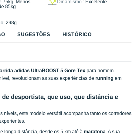
e 75kg, Menos
Dinamismo :
Excelente
de 85kg
o:
298g
SO
SUGESTÕES
HISTÓRICO
corrida adidas UltraBOOST 5 Gore-Tex
para homem.
ível, revolucionam as suas experiências de
running
em
de desportista, que uso, que distância e
 níveis, este modelo versátil acompanha tanto os corredores
experientes.
e longa distância, desde os 5 km até à
maratona
. A sua