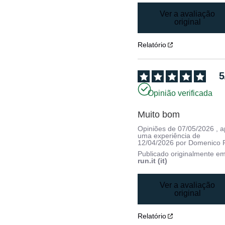
Ver a avaliação
original
Relatório
5
Opinião verificada
Muito bom
Opiniões de
07/05/2026
, 
uma experiência de
12/04/2026
por
Domenico P
Publicado originalmente e
run.it (it)
Ver a avaliação
original
Relatório