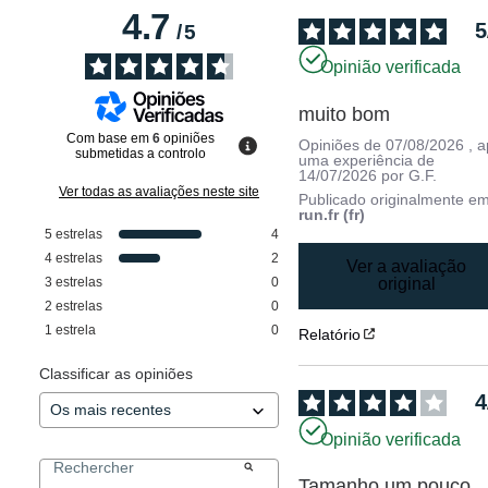
4.7
5
/
5
Opinião verificada
muito bom
Com base em
6
opiniões
Opiniões de
07/08/2026
, 
submetidas a controlo
uma experiência de
14/07/2026
por
G.F.
Ver todas as avaliações neste site
Publicado originalmente e
run.fr (fr)
5
estrelas
4
4
estrelas
2
Ver a avaliação
3
estrelas
0
original
2
estrelas
0
1
estrela
0
Relatório
Classificar as opiniões
4
Opinião verificada
Tamanho um pouco 