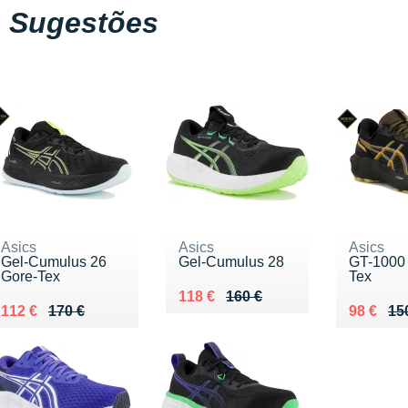
Sugestões
Asics
Asics
Asics
Gel-Cumulus 26
Gel-Cumulus 28
GT-1000 
Gore-Tex
Tex
Au lieu de 160 €
Vendu 118 €
118 €
160 €
Au lieu de 170 €
Vendu 112 €
Au lieu 
Vendu 9
112 €
170 €
98 €
15