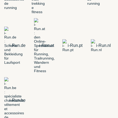
i-Run.de
i-Run.at
i-Run.pt
i-Run.nl
i-Run.be