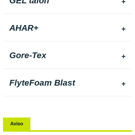
GEL talon
AHAR+
Gore-Tex
FlyteFoam Blast
Aviso