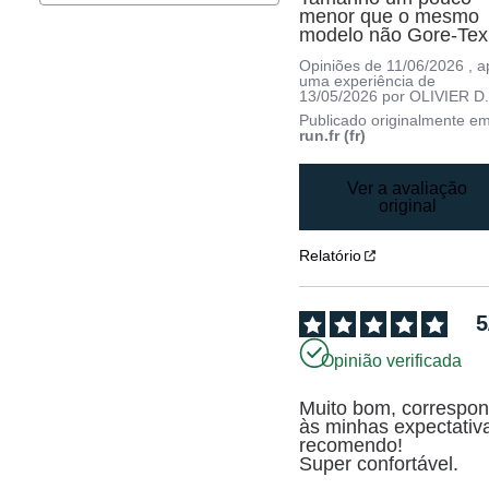
menor que o mesmo 
modelo não Gore-Tex
Opiniões de
11/06/2026
, 
uma experiência de
13/05/2026
por
OLIVIER D
Publicado originalmente e
run.fr (fr)
Ver a avaliação
original
Relatório
5
Opinião verificada
Muito bom, correspon
às minhas expectativa
recomendo! 

Super confortável.