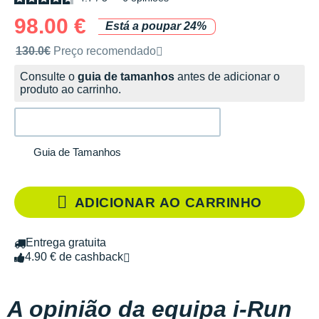
98.00 €
Está a poupar 24%
Preço de venda recomendado pela marca
130.0€
Preço recomendado
Consulte o
guia de tamanhos
antes de adicionar o
produto ao carrinho.
Guia de Tamanhos
ADICIONAR AO CARRINHO
Entrega gratuita
4.90 € de cashback
A opinião da equipa i-Run