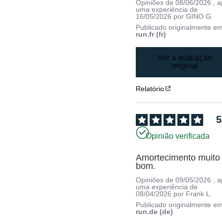
Opiniões de
08/06/2026
, 
uma experiência de
16/05/2026
por
GINO G.
Publicado originalmente e
run.fr (fr)
Ver a avaliação
original
Relatório
5
Opinião verificada
Amortecimento muito 
bom.
Opiniões de
09/05/2026
, 
uma experiência de
08/04/2026
por
Frank L.
Publicado originalmente e
run.de (de)