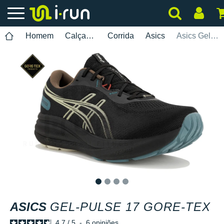
Homem
Calçados
Corrida
Asics
Asics Gel-Pulse 17 Gore-Tex
1
2
3
4
ASICS
GEL-PULSE 17 GORE-TEX
4.7
/
5
-
6
opiniões