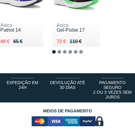
Asics
Asics
Patriot 14
Gel-Pulse 17
Au lieu de 65 €
Vendu 48 €
Au lieu de 110 €
Vendu 72 €
48 €
65 €
72 €
110 €
1
2
3
4
5
6
EXPEDIÇÃO EM
DEVOLUÇÃO ATÉ
PAGAMENTO
24H
30 DIAS
SEGURO
2 OU 3 VEZES SEM
JUROS
MEIOS DE PAGAMENTO