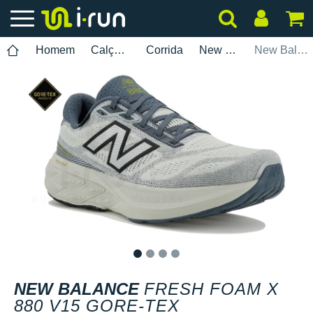
Homem
Calçados
Corrida
New Balance
New Balance Fresh Foam X 880 V15 Gore-Tex
1
2
3
4
NEW BALANCE
FRESH FOAM X
880 V15 GORE-TEX