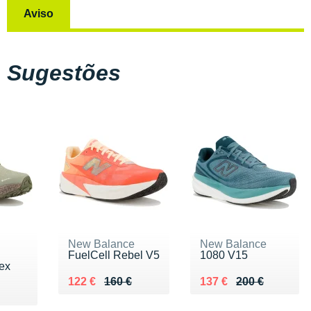
Aviso
Sugestões
New Balance
New Balance
FuelCell Rebel V5
1080 V15
ex
Au lieu de 160 €
Vendu 122 €
Au lieu de 200 €
Vendu 137 €
122 €
160 €
137 €
200 €
0 €