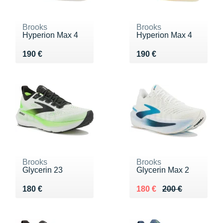
Brooks
Brooks
Hyperion Max 4
Hyperion Max 4
Vendu 190 €
Vendu 190 €
190 €
190 €
Brooks
Brooks
Glycerin 23
Glycerin Max 2
Vendu 180 €
Au lieu de 200 €
Vendu 180 €
180 €
180 €
200 €