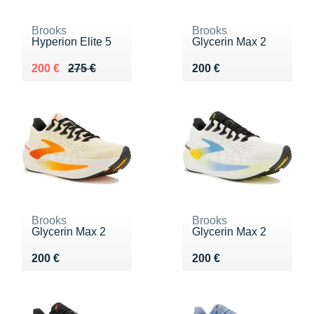
Brooks
Brooks
Hyperion Elite 5
Glycerin Max 2
Au lieu de 275 €
Vendu 200 €
Vendu 200 €
200 €
275 €
200 €
Brooks
Brooks
Glycerin Max 2
Glycerin Max 2
Vendu 200 €
Vendu 200 €
200 €
200 €