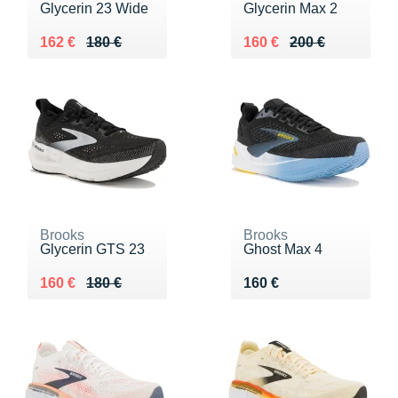
Glycerin 23 Wide
Glycerin Max 2
Au lieu de 180 €
Vendu 162 €
Au lieu de 200 €
Vendu 160 €
162 €
180 €
160 €
200 €
Brooks
Brooks
Glycerin GTS 23
Ghost Max 4
Au lieu de 180 €
Vendu 160 €
Vendu 160 €
160 €
180 €
160 €