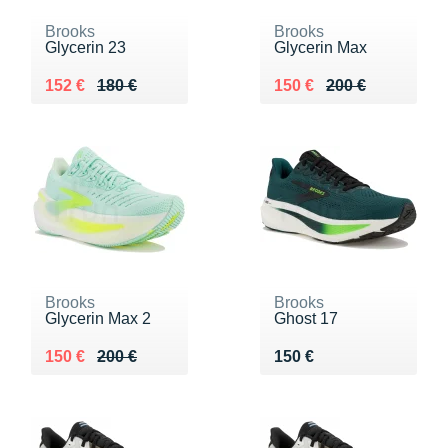
Brooks
Brooks
Glycerin 23
Glycerin Max
Au lieu de 180 €
Vendu 152 €
Au lieu de 200 €
Vendu 150 €
152 €
180 €
150 €
200 €
Brooks
Brooks
Glycerin Max 2
Ghost 17
Au lieu de 200 €
Vendu 150 €
Vendu 150 €
150 €
200 €
150 €