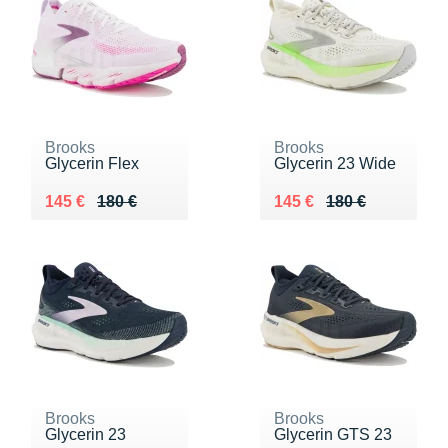
Brooks
Brooks
Glycerin Flex
Glycerin 23 Wide
Au lieu de 180 €
Vendu 145 €
Au lieu de 180 €
Vendu 145 €
145 €
180 €
145 €
180 €
Brooks
Brooks
Glycerin 23
Glycerin GTS 23