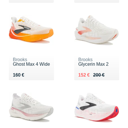
Brooks
Brooks
Ghost Max 4 Wide
Glycerin Max 2
Vendu 160 €
Au lieu de 200 €
Vendu 152 €
160 €
152 €
200 €