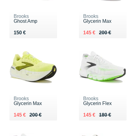
Brooks
Brooks
Ghost Amp
Glycerin Max
Vendu 150 €
Au lieu de 200 €
Vendu 145 €
150 €
145 €
200 €
Brooks
Brooks
Glycerin Max
Glycerin Flex
Au lieu de 200 €
Vendu 145 €
Au lieu de 180 €
Vendu 145 €
145 €
200 €
145 €
180 €