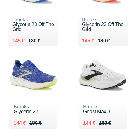
Brooks
Brooks
Glycerin 23 Off The
Glycerin 23 Off The
Grid
Grid
Au lieu de 180 €
Vendu 145 €
Au lieu de 180 €
Vendu 145 €
145 €
180 €
145 €
180 €
Brooks
Brooks
Glycerin 22
Ghost Max 3
Au lieu de 180 €
Vendu 144 €
Au lieu de 160 €
Vendu 144 €
144 €
180 €
144 €
160 €