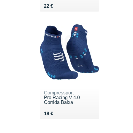
Vendu 22 €
22 €
Compressport
Pro Racing V 4.0
Corrida Baixa
Vendu 18 €
18 €