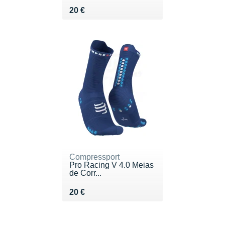
Vendu 20 €
20 €
Compressport
Pro Racing V 4.0 Meias
de Corr...
Vendu 20 €
20 €