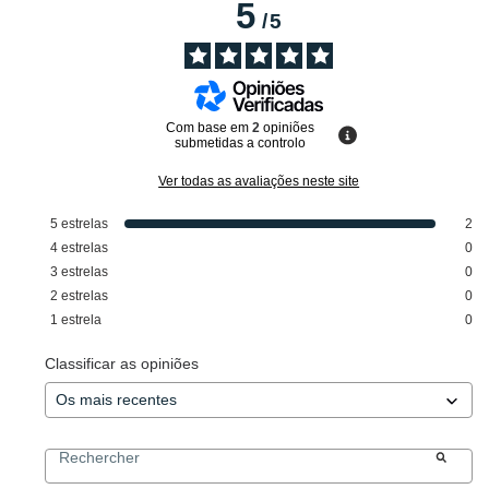
5
/
5
Com base em
2
opiniões
submetidas a controlo
Ver todas as avaliações neste site
5
estrelas
2
4
estrelas
0
3
estrelas
0
2
estrelas
0
1
estrela
0
Classificar as opiniões