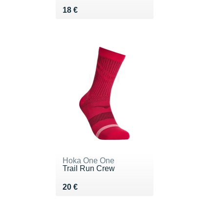
Vendu 18 €
18 €
Hoka One One
Trail Run Crew
Vendu 20 €
20 €