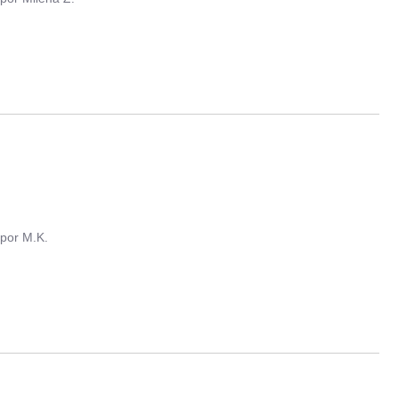
por
M.K.