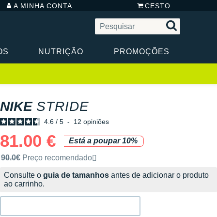
A MINHA CONTA
CESTO
OS
NUTRIÇÃO
PROMOÇÕES
NIKE
STRIDE
4.6
/
5
-
12
opiniões
81.00 €
Está a poupar 10%
Preço de venda recomendado pela marca
90.0€
Preço recomendado
Consulte o
guia de tamanhos
antes de adicionar o produto
ao carrinho.