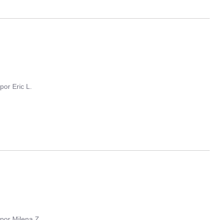
por
Eric L.
por
Milena Z.