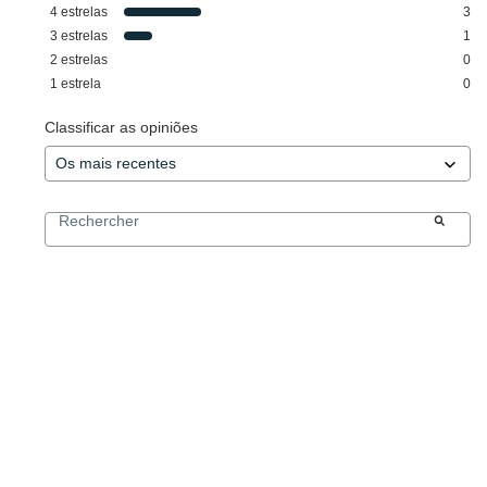
4
estrelas
3
3
estrelas
1
2
estrelas
0
1
estrela
0
Classificar as opiniões