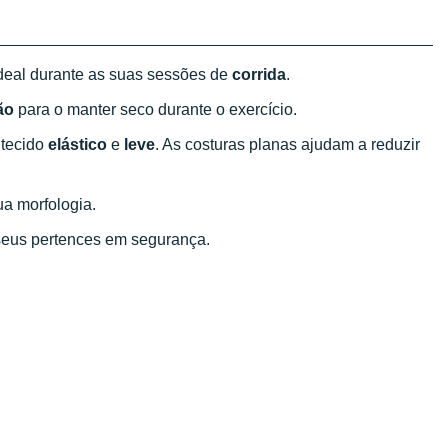
deal durante as suas sessões de
corrida
.
ão
para o manter seco durante o exercício.
 tecido
elástico
e
leve
. As costuras planas ajudam a reduzir
ua morfologia.
seus pertences em segurança.