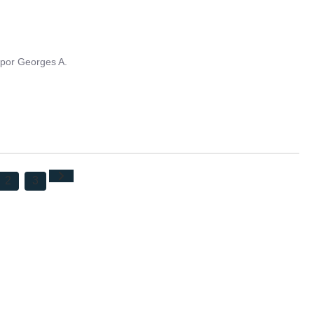
por
Georges A.
2
3