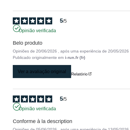
5
/
5
Opinião verificada
Belo produto
Opiniões de
20/06/2026
, após uma experiência de
20/05/2026
Publicado originalmente em
i-run.fr (fr)
Ver a avaliação original
Relatório
5
/
5
Opinião verificada
Conforme à la description
Opiniões de
05/06/2026
, após uma experiência de
13/05/2026