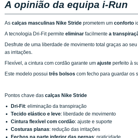
A opinião da equipa i-Run
As
calças masculinas Nike Stride
prometem um
conforto
i
A tecnologia Dri-Fit permite
eliminar
facilmente
a transpiraç
Desfrute de uma liberdade de movimento total graças ao seu
as irritações.
Flexível, a cintura com cordão garante um
ajuste
perfeito à s
Este modelo possui
três bolsos
com fecho para guardar os 
Pontos chave das
calças Nike Stride
Dri-Fit
: eliminação da transpiração
Tecido elástico e leve
: liberdade de movimento
Cintura flexível com cordão
: ajuste e suporte
Costuras planas
: redução das irritações
Fechos na parte inferior das pernas
: praticidade