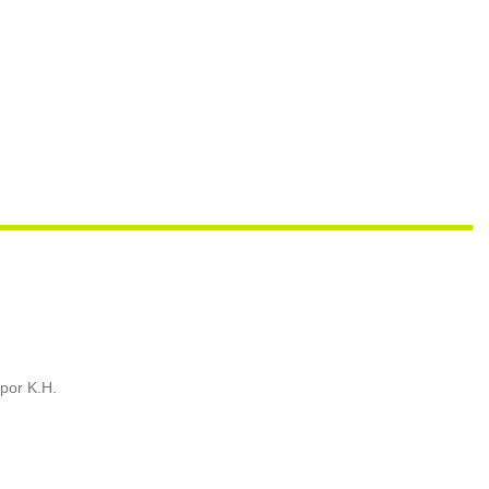
por
K.H.