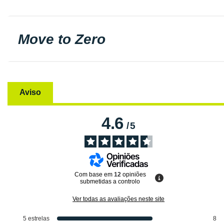
Move to Zero
Aviso
4.6
/
5
Com base em
12
opiniões
submetidas a controlo
Ver todas as avaliações neste site
5
estrelas
8