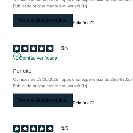
Publicado originalmente em
i-run.fr (fr)
Ver a avaliação original
Relatório
5
/
5
Opinião verificada
Perfeito
Opiniões de
19/05/2026
, após uma experiência de
26/04/2026
Publicado originalmente em
i-run.fr (fr)
Ver a avaliação original
Relatório
5
/
5