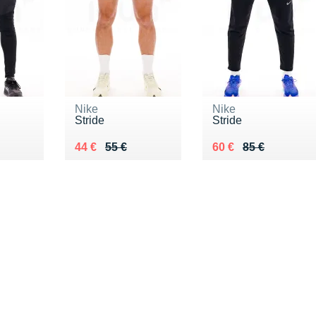
Nike
Nike
Stride
Stride
0 €
Au lieu de 55 €
Vendu 44 €
Au lieu de 85 €
Vendu 60 €
44 €
55 €
60 €
85 €