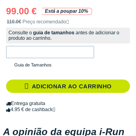
99.00 €
Está a poupar 10%
Preço de venda recomendado pela marca
110.0€
Preço recomendado
Consulte o
guia de tamanhos
antes de adicionar o
produto ao carrinho.
Guia de Tamanhos
ADICIONAR AO CARRINHO
Entrega gratuita
4.95 € de cashback
A opinião da equipa i-Run