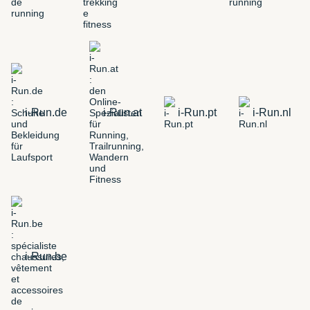
i-Run.de
i-Run.at
i-Run.pt
i-Run.nl
i-Run.be