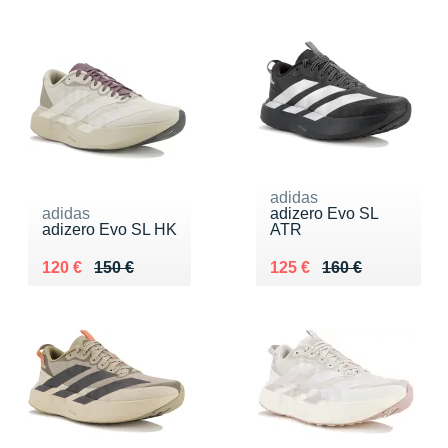
adidas
adidas
adizero Evo SL
adizero Evo SL HK
ATR
Au lieu de 150 €
Vendu 120 €
Au lieu de 160 €
Vendu 125 €
120 €
150 €
125 €
160 €