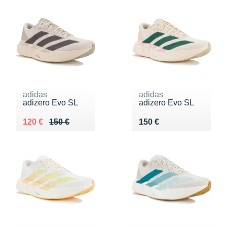
adidas
adidas
adizero Evo SL
adizero Evo SL
Au lieu de 150 €
Vendu 120 €
Vendu 150 €
120 €
150 €
150 €