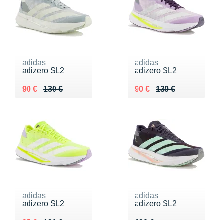
adidas
adidas
adizero SL2
adizero SL2
Au lieu de 130 €
Vendu 90 €
Au lieu de 130 €
Vendu 90 €
90 €
130 €
90 €
130 €
adidas
adidas
adizero SL2
adizero SL2