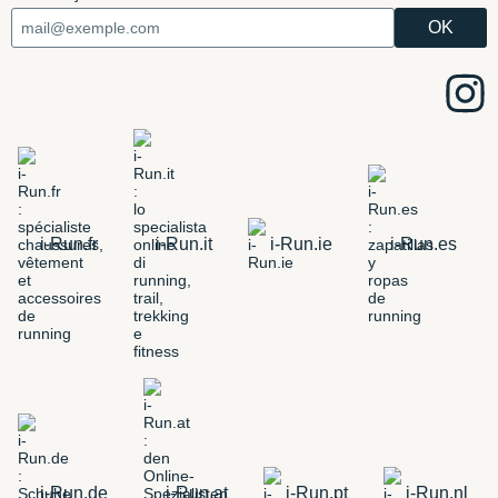
i-Run.fr
i-Run.it
i-Run.ie
i-Run.es
i-Run.de
i-Run.at
i-Run.pt
i-Run.nl