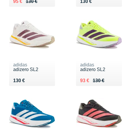
Au lieu de 130 €
Vendu 95 €
Vendu 130 €
95 €
130 €
130 €
adidas
adidas
adizero SL2
adizero SL2
Vendu 130 €
Au lieu de 130 €
Vendu 93 €
130 €
93 €
130 €