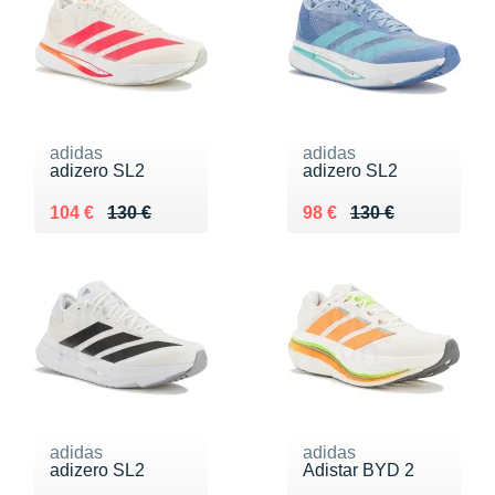
adidas
adidas
adizero SL2
adizero SL2
Au lieu de 130 €
Vendu 104 €
Au lieu de 130 €
Vendu 98 €
104 €
130 €
98 €
130 €
adidas
adidas
adizero SL2
Adistar BYD 2