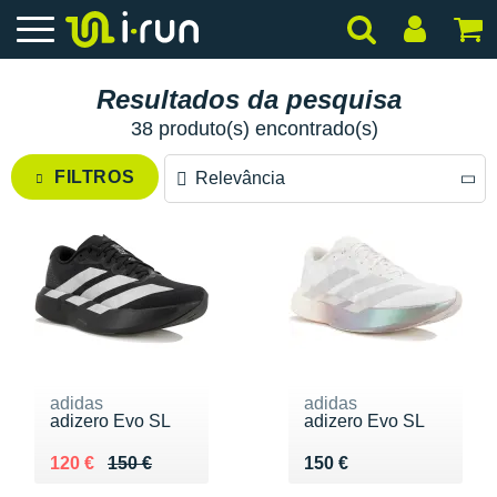
Resultados da pesquisa
38 produto(s) encontrado(s)
FILTROS
Relevância
Relevância
Preço decrescente
Preço crescente
adidas
adidas
adizero Evo SL
adizero Evo SL
Au lieu de 150 €
Vendu 120 €
Vendu 150 €
120 €
150 €
150 €