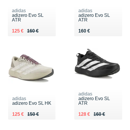
adidas
adidas
adizero Evo SL
adizero Evo SL
ATR
ATR
Au lieu de 160 €
Vendu 125 €
Vendu 160 €
125 €
160 €
160 €
adidas
adidas
adizero Evo SL
adizero Evo SL HK
ATR
Au lieu de 150 €
Vendu 125 €
Au lieu de 160 €
Vendu 128 €
125 €
150 €
128 €
160 €