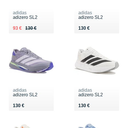
adidas
adidas
adizero SL2
adizero SL2
Au lieu de 130 €
Vendu 93 €
Vendu 130 €
93 €
130 €
130 €
adidas
adidas
adizero SL2
adizero SL2
Vendu 130 €
Vendu 130 €
130 €
130 €