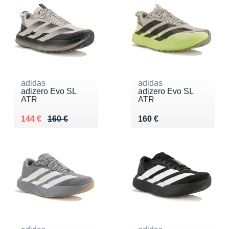
adidas
adidas
adizero Evo SL
adizero Evo SL
ATR
ATR
Au lieu de 160 €
Vendu 144 €
Vendu 160 €
144 €
160 €
160 €