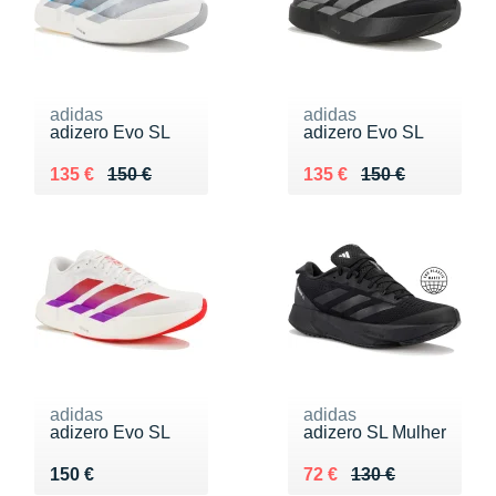
adidas
adidas
adizero Evo SL
adizero Evo SL
Au lieu de 150 €
Vendu 135 €
Au lieu de 150 €
Vendu 135 €
135 €
150 €
135 €
150 €
adidas
adidas
adizero Evo SL
adizero SL Mulher
Vendu 150 €
Au lieu de 130 €
Vendu 72 €
150 €
72 €
130 €