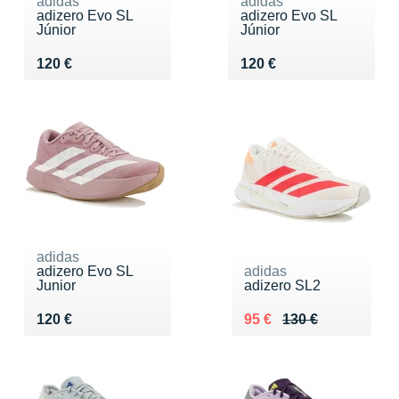
adidas
adidas
adizero Evo SL
adizero Evo SL
Júnior
Júnior
Vendu 120 €
Vendu 120 €
120 €
120 €
adidas
adizero Evo SL
adidas
Junior
adizero SL2
Vendu 120 €
Au lieu de 130 €
Vendu 95 €
120 €
95 €
130 €