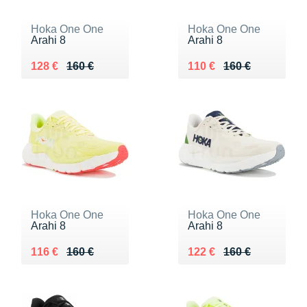
Hoka One One
Hoka One One
Arahi 8
Arahi 8
Au lieu de 160 €
Vendu 128 €
Au lieu de 160 €
Vendu 110 €
128 €
160 €
110 €
160 €
Hoka One One
Hoka One One
Arahi 8
Arahi 8
Au lieu de 160 €
Vendu 116 €
Au lieu de 160 €
Vendu 122 €
116 €
160 €
122 €
160 €