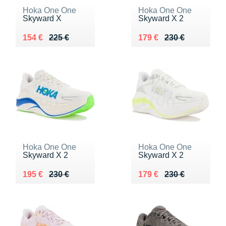
Hoka One One
Hoka One One
Skyward X
Skyward X 2
Au lieu de 225 €
Vendu 154 €
Au lieu de 230 €
Vendu 179 €
154 €
225 €
179 €
230 €
Hoka One One
Hoka One One
Skyward X 2
Skyward X 2
Au lieu de 230 €
Vendu 195 €
Au lieu de 230 €
Vendu 179 €
195 €
230 €
179 €
230 €