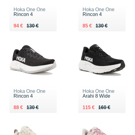
Hoka One One
Hoka One One
Rincon 4
Rincon 4
Au lieu de 130 €
Vendu 94 €
Au lieu de 130 €
Vendu 85 €
94 €
130 €
85 €
130 €
Hoka One One
Hoka One One
Rincon 4
Arahi 8 Wide
Au lieu de 130 €
Vendu 88 €
Au lieu de 160 €
Vendu 115 €
88 €
130 €
115 €
160 €