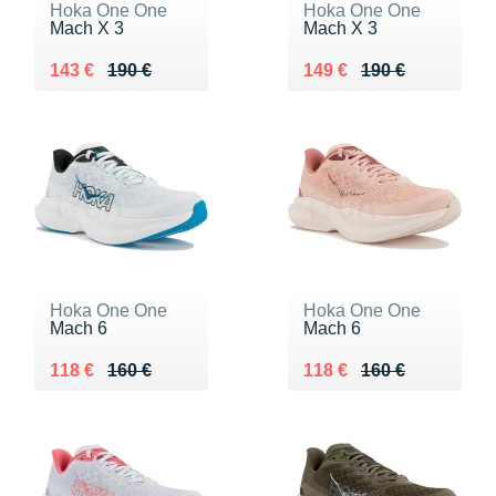
Hoka One One
Hoka One One
Mach X 3
Mach X 3
Au lieu de 190 €
Vendu 143 €
Au lieu de 190 €
Vendu 149 €
143 €
190 €
149 €
190 €
Hoka One One
Hoka One One
Mach 6
Mach 6
Au lieu de 160 €
Vendu 118 €
Au lieu de 160 €
Vendu 118 €
118 €
160 €
118 €
160 €