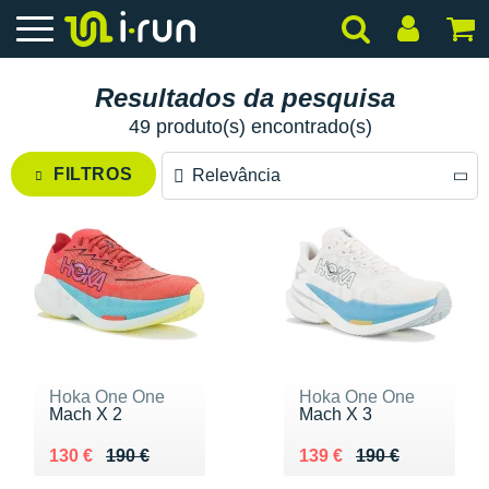
Resultados da pesquisa
49 produto(s) encontrado(s)
FILTROS
Relevância
Relevância
Preço decrescente
Preço crescente
Hoka One One
Hoka One One
Mach X 2
Mach X 3
Au lieu de 190 €
Vendu 130 €
Au lieu de 190 €
Vendu 139 €
130 €
190 €
139 €
190 €