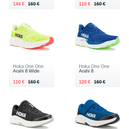
Au lieu de 160 €
Vendu 144 €
Au lieu de 160 €
Vendu 110 €
144 €
160 €
110 €
160 €
Hoka One One
Hoka One One
Arahi 8 Wide
Arahi 8
Au lieu de 160 €
Vendu 110 €
Au lieu de 160 €
Vendu 120 €
110 €
160 €
120 €
160 €