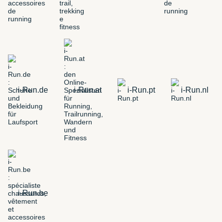
i-Run.de
i-Run.at
i-Run.pt
i-Run.nl
i-Run.be