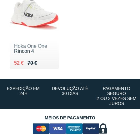
Hoka One One
Rincon 4
Au lieu de 70 €
Vendu 52 €
52 €
70 €
EXPEDIÇÃO EM
DEVOLUÇÃO ATÉ
PAGAMENTO
24H
30 DIAS
SEGURO
2 OU 3 VEZES SEM
JUROS
MEIOS DE PAGAMENTO