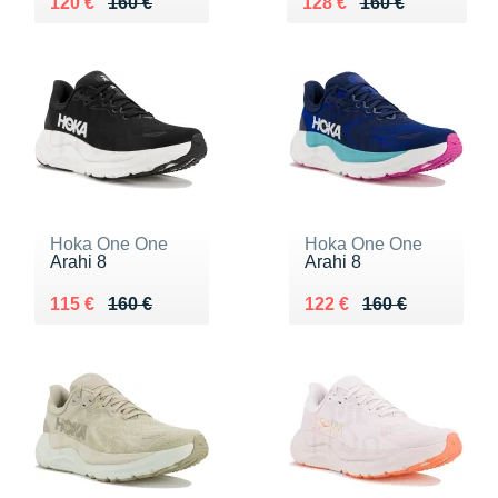
Au lieu de 160 €
Vendu 120 €
Au lieu de 160 €
Vendu 128 €
120 €
160 €
128 €
160 €
Hoka One One
Hoka One One
Arahi 8
Arahi 8
Au lieu de 160 €
Vendu 115 €
Au lieu de 160 €
Vendu 122 €
115 €
160 €
122 €
160 €