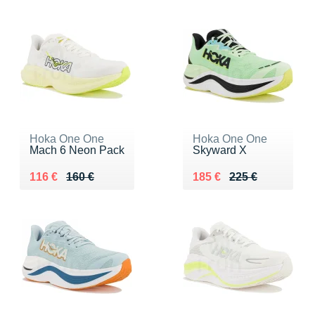
Hoka One One
Hoka One One
Mach 6 Neon Pack
Skyward X
Au lieu de 160 €
Vendu 116 €
Au lieu de 225 €
Vendu 185 €
116 €
160 €
185 €
225 €