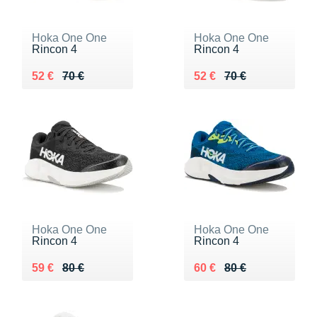
Hoka One One
Hoka One One
Rincon 4
Rincon 4
Au lieu de 70 €
Vendu 52 €
Au lieu de 70 €
Vendu 52 €
52 €
70 €
52 €
70 €
Hoka One One
Hoka One One
Rincon 4
Rincon 4
Au lieu de 80 €
Vendu 59 €
Au lieu de 80 €
Vendu 60 €
59 €
80 €
60 €
80 €