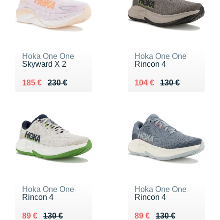
Hoka One One
Hoka One One
Skyward X 2
Rincon 4
Au lieu de 230 €
Vendu 185 €
Au lieu de 130 €
Vendu 104 €
185 €
230 €
104 €
130 €
Hoka One One
Hoka One One
Rincon 4
Rincon 4
Au lieu de 130 €
Vendu 89 €
Au lieu de 130 €
Vendu 89 €
89 €
130 €
89 €
130 €