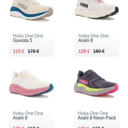
Hoka One One
Hoka One One
Gaviota 5
Arahi 8
Au lieu de 170 €
Vendu 115 €
Au lieu de 160 €
Vendu 128 €
115 €
170 €
128 €
160 €
Hoka One One
Hoka One One
Arahi 8
Arahi 8 Neon Pack