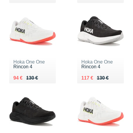
Hoka One One
Hoka One One
Rincon 4
Rincon 4
Au lieu de 130 €
Vendu 94 €
Au lieu de 130 €
Vendu 117 €
94 €
130 €
117 €
130 €