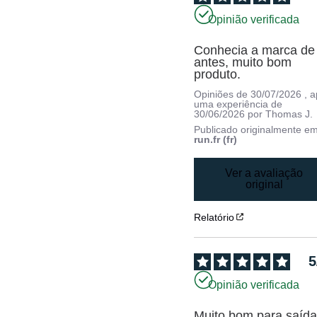
Opinião verificada
Conhecia a marca de 
antes, muito bom 
produto.
Opiniões de
30/07/2026
, 
uma experiência de
30/06/2026
por
Thomas J.
Publicado originalmente e
run.fr (fr)
Ver a avaliação
original
Relatório
5
Opinião verificada
Muito bom para saída