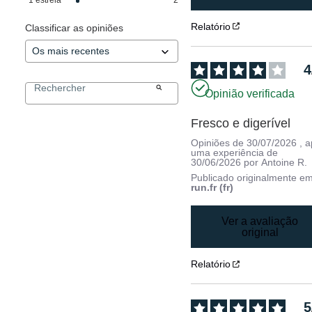
Relatório
Classificar as opiniões
4
Opinião verificada
Fresco e digerível
Opiniões de
30/07/2026
, 
uma experiência de
30/06/2026
por
Antoine R.
Publicado originalmente e
run.fr (fr)
Ver a avaliação
original
Relatório
5