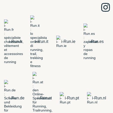
i-Run.fr
i-Run.it
i-Run.ie
i-Run.es
i-Run.de
i-Run.at
i-Run.pt
i-Run.nl