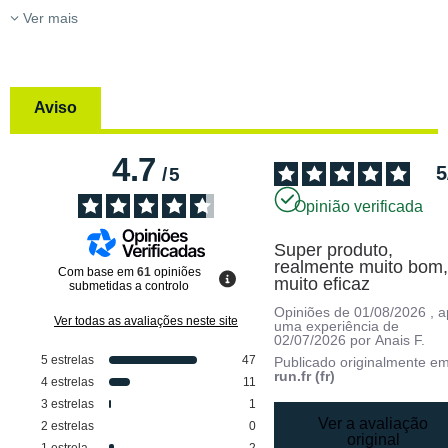
Ver mais
Aviso
4.7
5
/
5
Opinião verificada
Super produto, 
realmente muito bom,
Com base em
61
opiniões
muito eficaz
submetidas a controlo
Opiniões de
01/08/2026
, 
Ver todas as avaliações neste site
uma experiência de
02/07/2026
por
Anais F.
5
estrelas
47
Publicado originalmente e
run.fr (fr)
4
estrelas
11
3
estrelas
1
Ver a avaliação
2
estrelas
0
original
1
estrela
2