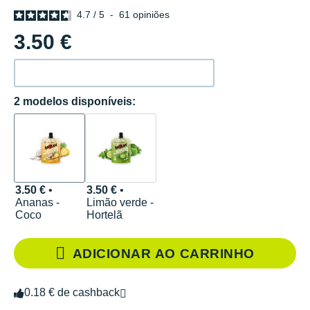
4.7
/
5
-
61
opiniões
3.50 €
2 modelos disponíveis:
3.50 €
•
3.50 €
•
Ananas -
Limão verde -
Coco
Hortelã
ADICIONAR AO CARRINHO
0.18 € de cashback