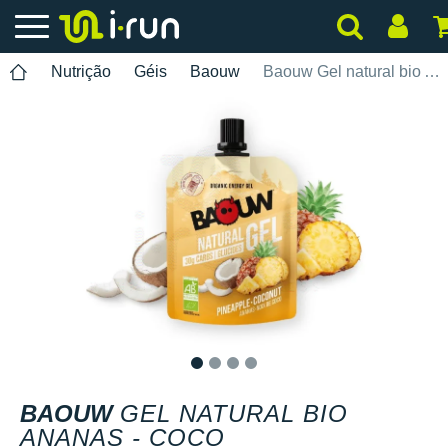
Nutrição
Géis
Baouw
Baouw Gel natural bio Ananas - Coco
1
2
3
4
BAOUW
GEL NATURAL BIO
ANANAS - COCO