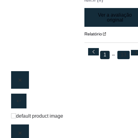
run.fr (fr)
Ver a avaliação
original
Relatório
1
13