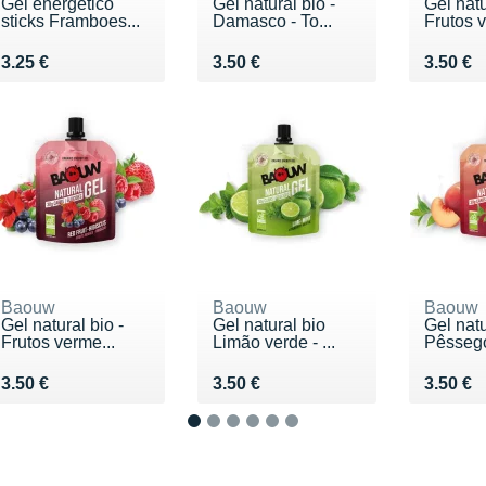
Gel energético
Gel natural bio -
Gel natu
sticks Framboes...
Damasco - To...
Frutos v
Vendu 3.25 €
Vendu 3.50 €
Vendu 3
3.25 €
3.50 €
3.50 €
Baouw
Baouw
Baouw
Gel natural bio -
Gel natural bio
Gel natu
Frutos verme...
Limão verde - ...
Pêssego
Vendu 3.50 €
Vendu 3.50 €
Vendu 3
3.50 €
3.50 €
3.50 €
1
2
3
4
5
6