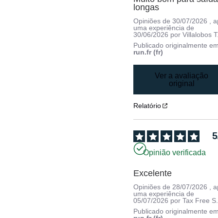
longas
Opiniões de
30/07/2026
, 
uma experiência de
30/06/2026
por
Villalobos T
Publicado originalmente e
run.fr (fr)
Ver a avaliação
original
Relatório
5
Opinião verificada
Excelente
Opiniões de
28/07/2026
, 
uma experiência de
05/07/2026
por
Tax Free S
Publicado originalmente e