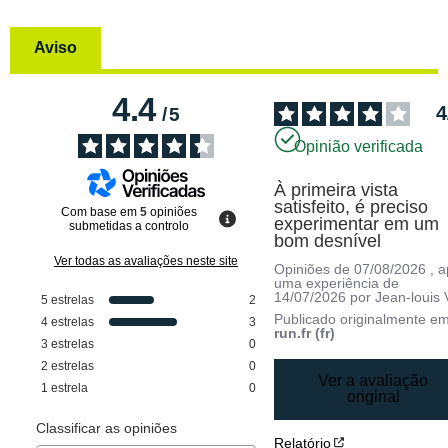
Aviso
4.4
4
/
5
Opinião verificada
À primeira vista 
satisfeito, é preciso 
Com base em
5
opiniões
experimentar em um 
submetidas a controlo
bom desnível
Ver todas as avaliações neste site
Opiniões de
07/08/2026
, 
uma experiência de
14/07/2026
por
Jean-louis 
5
estrelas
2
Publicado originalmente e
4
estrelas
3
run.fr (fr)
3
estrelas
0
2
estrelas
0
Ver a avaliação
1
estrela
0
original
Classificar as opiniões
Relatório