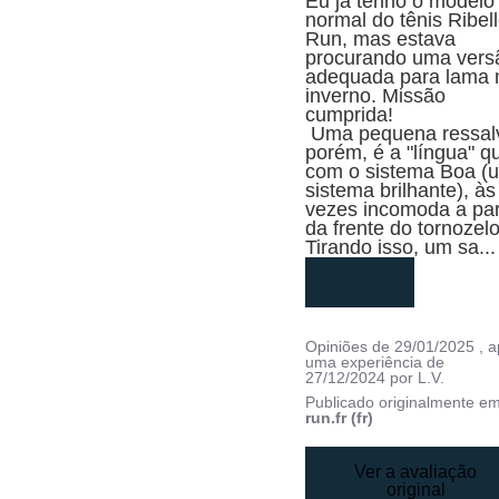
Eu já tenho o modelo 
normal do tênis Ribell
Run, mas estava 
procurando uma versã
adequada para lama n
inverno. Missão 
cumprida!

 Uma pequena ressalva, 
porém, é a "língua" qu
com o sistema Boa (u
sistema brilhante), às 
vezes incomoda a par
da frente do tornozelo.
Tirando isso, um sa
...
leia mais
Opiniões de
29/01/2025
, 
uma experiência de
27/12/2024
por
L.V.
Publicado originalmente e
run.fr (fr)
Ver a avaliação
original