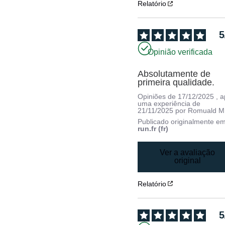
Relatório
5
Opinião verificada
Absolutamente de 
primeira qualidade.
Opiniões de
17/12/2025
, 
uma experiência de
21/11/2025
por
Romuald M
Publicado originalmente e
run.fr (fr)
Ver a avaliação
original
Relatório
5