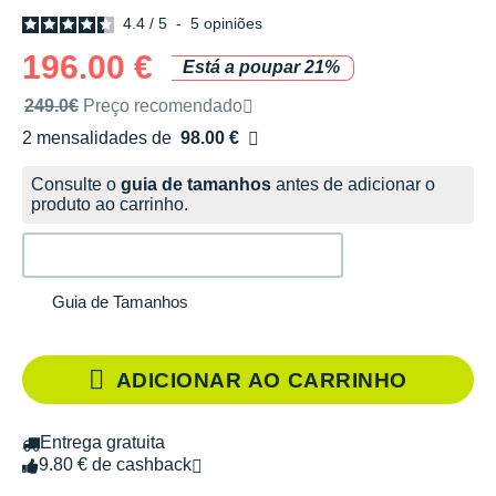
4.4
/
5
-
5
opiniões
196.00 €
Está a poupar 21%
Preço de venda recomendado pela marca
249.0€
Preço recomendado
2 mensalidades de
98.00 €
sem custos
Consulte o
guia de tamanhos
antes de adicionar o
produto ao carrinho.
Guia de Tamanhos
ADICIONAR AO CARRINHO
Entrega gratuita
9.80 € de cashback