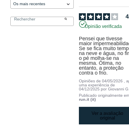
4
Opinião verificada
Pensei que tivesse 
maior impermeabilidad
Se se fica muito temp
na neve e água, no fin
o pé molha-se na 
mesma. Ótima, no 
entanto, a proteção 
contra o frio.
Opiniões de
04/05/2026
, 
uma experiência de
04/12/2025
por
Giovanni G
Publicado originalmente e
run.it (it)
Ver a avaliação
original