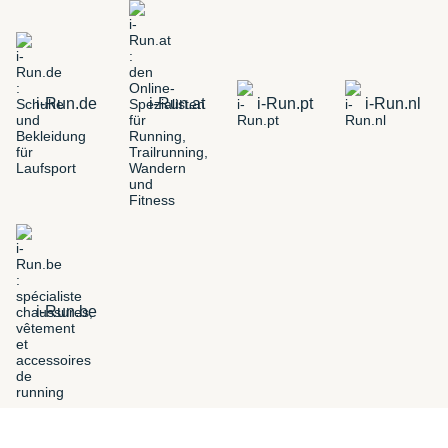
i-Run.de
i-Run.at
i-Run.pt
i-Run.nl
i-Run.be