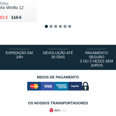
Nike
Air Winflo 12
Au lieu de 110 €
Vendu 83 €
83 €
110 €
1
2
3
4
5
6
EXPEDIÇÃO EM
DEVOLUÇÃO ATÉ
PAGAMENTO
24H
30 DIAS
SEGURO
2 OU 3 VEZES SEM
JUROS
MEIOS DE PAGAMENTO
OS NOSSOS TRANSPORTADORES