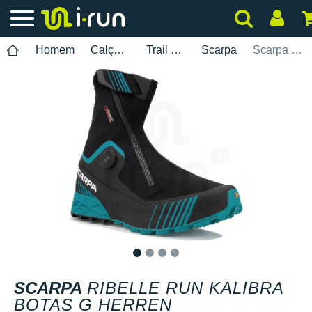
Homem
Calçados
Trail Running
Scarpa
Scarpa Ribelle Run Kalibra Botas G Herren
1
2
3
4
SCARPA
RIBELLE RUN KALIBRA
BOTAS G HERREN