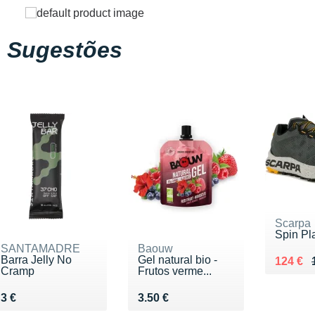
Sugestões
Scarpa
Spin Pl
SANTAMADRE
Baouw
Barra Jelly No
Gel natural bio -
Au lieu
Vendu 
124 €
Cramp
Frutos verme...
Vendu 3 €
Vendu 3.50 €
3 €
3.50 €