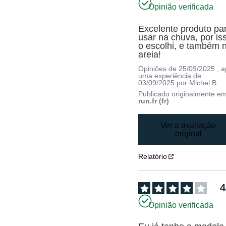
Opinião verificada
Excelente produto par
usar na chuva, por iss
o escolhi, e também n
areia!
Opiniões de
25/09/2025
, 
uma experiência de
03/09/2025
por
Michel B.
Publicado originalmente e
run.fr (fr)
Ver a avaliação
original
Relatório
4
Opinião verificada