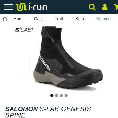
Homem
Calçados
Trail Running
Salomon
Salomon S-Lab Genesis Spine
1
2
3
4
SALOMON
S-LAB GENESIS
SPINE