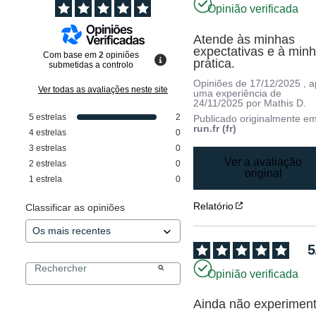
Opinião verificada
Atende às minhas 
expectativas e à minh
Com base em
2
opiniões
prática.
submetidas a controlo
Opiniões de
17/12/2025
, 
Ver todas as avaliações neste site
uma experiência de
24/11/2025
por
Mathis D.
5
estrelas
2
Publicado originalmente e
run.fr (fr)
4
estrelas
0
3
estrelas
0
Ver a avaliação
2
estrelas
0
original
1
estrela
0
Relatório
Classificar as opiniões
5
Opinião verificada
Ainda não experiment