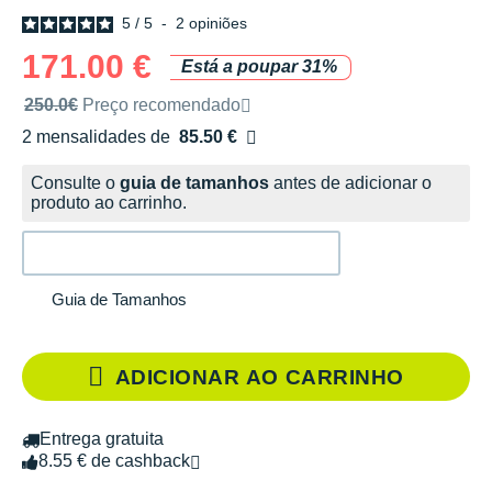
5
/
5
-
2
opiniões
171.00 €
Está a poupar 31%
Preço de venda recomendado pela marca
250.0€
Preço recomendado
2 mensalidades de
85.50 €
sem custos
Consulte o
guia de tamanhos
antes de adicionar o
produto ao carrinho.
Guia de Tamanhos
ADICIONAR AO CARRINHO
Entrega gratuita
8.55 € de cashback