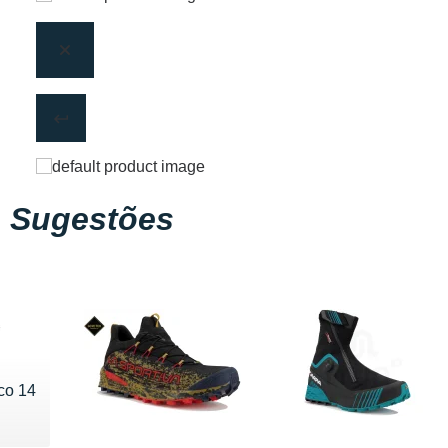
Sugestões
co 14
 160 €