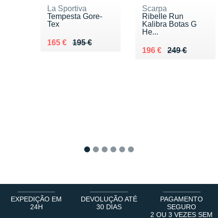
La Sportiva
Scarpa
Tempesta Gore-
Ribelle Run
Tex
Kalibra Botas G
He...
Au lieu de 195 €
Vendu 165 €
165 €
195 €
Au lieu de 249 €
Vendu 196 €
196 €
249 €
1
2
3
4
5
6
EXPEDIÇÃO EM
DEVOLUÇÃO ATÉ
PAGAMENTO
24H
30 DIAS
SEGURO
2 OU 3 VEZES SEM