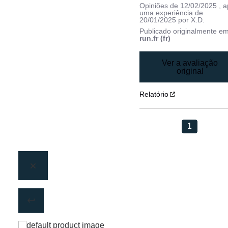
Opiniões de
12/02/2025
, 
uma experiência de
20/01/2025
por
X.D.
Publicado originalmente e
run.fr (fr)
Ver a avaliação
original
Relatório
1