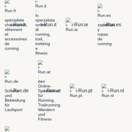
i-Run.fr
i-Run.it
i-Run.ie
i-Run.es
i-Run.de
i-Run.at
i-Run.pt
i-Run.nl