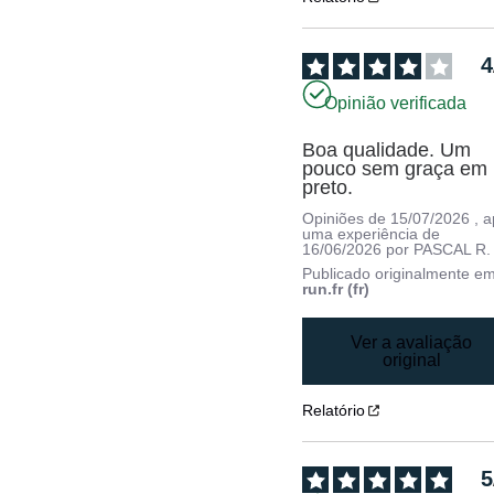
4
Opinião verificada
Boa qualidade. Um 
pouco sem graça em 
preto.
Opiniões de
15/07/2026
, 
uma experiência de
16/06/2026
por
PASCAL R.
Publicado originalmente e
run.fr (fr)
Ver a avaliação
original
Relatório
5