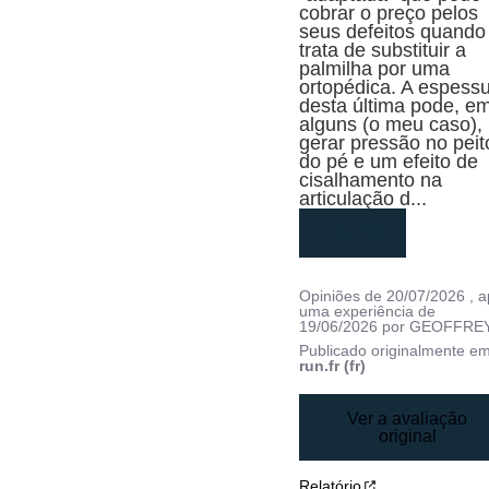
cobrar o preço pelos 
seus defeitos quando 
trata de substituir a 
palmilha por uma 
ortopédica. A espessu
desta última pode, em
alguns (o meu caso), 
gerar pressão no peito
do pé e um efeito de 
cisalhamento na 
articulação d
...
leia mais
Opiniões de
20/07/2026
, 
uma experiência de
19/06/2026
por
GEOFFREY
Publicado originalmente e
run.fr (fr)
Ver a avaliação
original
Relatório