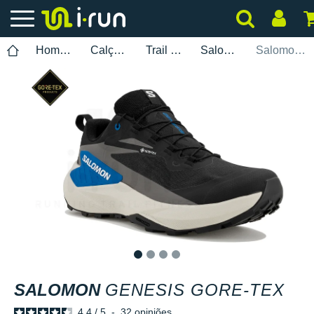
Homem
Calçados
Trail Running
Salomon
Salomon Genesis Gore-Tex
1
2
3
4
SALOMON
GENESIS GORE-TEX
4.4
/
5
-
32
opiniões