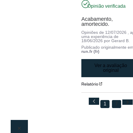
Opinião verificada
Acabamento, 
amortecido.
Opiniões de
12/07/2026
, 
uma experiência de
18/06/2026
por
Gerard B.
Publicado originalmente e
run.fr (fr)
Ver a avaliação
original
Relatório
1
7