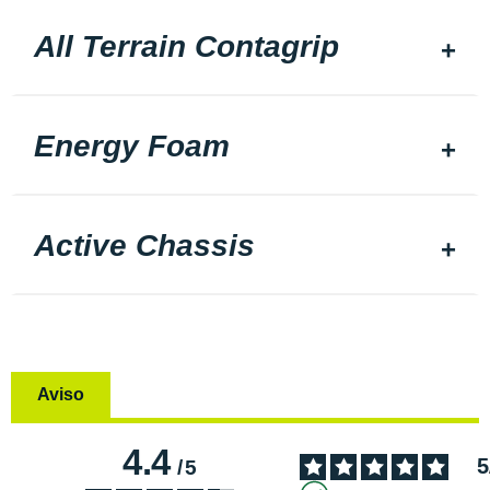
All Terrain Contagrip
Energy Foam
Active Chassis
Aviso
4.4
5
/
5