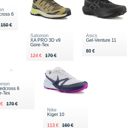
on
ross 6
u de 150 €
110 €
150 €
Salomon
Asics
XA PRO 3D v9
Gel-Venture 11
Gore-Tex
Vendu 80 €
80 €
Au lieu de 170 €
Vendu 124 €
124 €
170 €
omon
edcross 6
e-Tex
ieu de 170 €
du 119 €
 €
170 €
Nike
Kiger 10
Au lieu de 160 €
Vendu 113 €
113 €
160 €