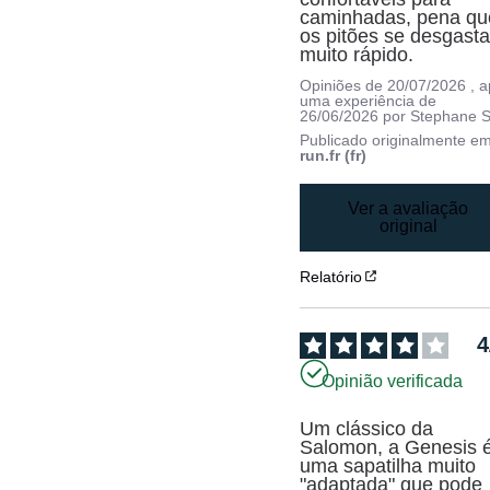
caminhadas, pena que
os pitões se desgasta
muito rápido.
Opiniões de
20/07/2026
, 
uma experiência de
26/06/2026
por
Stephane S
Publicado originalmente e
run.fr (fr)
Ver a avaliação
original
Relatório
4
Opinião verificada
Um clássico da 
Salomon, a Genesis é
uma sapatilha muito 
"adaptada" que pode 