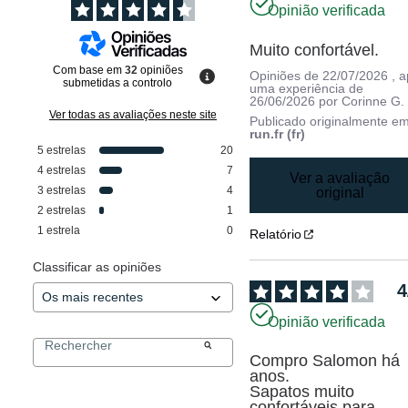
Opinião verificada
Muito confortável.
Com base em
32
opiniões
Opiniões de
22/07/2026
, 
submetidas a controlo
uma experiência de
26/06/2026
por
Corinne G.
Ver todas as avaliações neste site
Publicado originalmente e
run.fr (fr)
5
estrelas
20
4
estrelas
7
Ver a avaliação
3
estrelas
4
original
2
estrelas
1
1
estrela
0
Relatório
Classificar as opiniões
4
Opinião verificada
Compro Salomon há 
anos.

Sapatos muito 
confortáveis para 