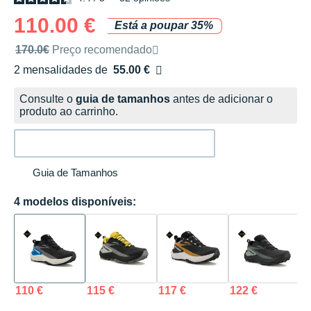
110.00 €
Está a poupar 35%
Preço de venda recomendado pela marca
170.0€
Preço recomendado
2 mensalidades de
55.00 €
sem custos
Consulte o
guia de tamanhos
antes de adicionar o
produto ao carrinho.
Guia de Tamanhos
4 modelos disponíveis:
110 €
115 €
117 €
122 €