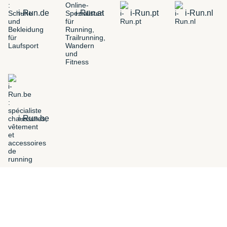
i-Run.de
i-Run.at
i-Run.pt
i-Run.nl
i-Run.be