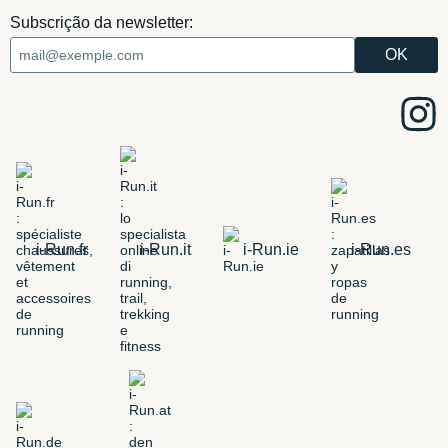
Subscrição da newsletter:
i-Run.fr
i-Run.it
i-Run.ie
i-Run.es