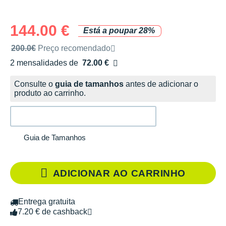
144.00 €
Está a poupar 28%
Preço de venda recomendado pela marca
200.0€
Preço recomendado
2 mensalidades de
72.00 €
sem custos
Consulte o
guia de tamanhos
antes de adicionar o
produto ao carrinho.
Guia de Tamanhos
ADICIONAR AO CARRINHO
Entrega gratuita
7.20 € de cashback