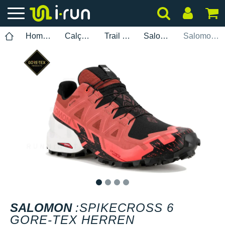
Homem
Calçados
Trail Running
Salomon
Salomon :Spikecross 6 Gore-Tex Herren
1
2
3
4
SALOMON
:SPIKECROSS 6
GORE-TEX HERREN