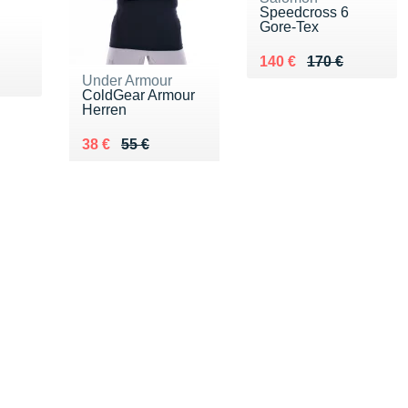
Speedcross 6
Gore-Tex
Au lieu de 170 €
Vendu 140 €
140 €
170 €
Under Armour
ColdGear Armour
Herren
Au lieu de 55 €
Vendu 38 €
38 €
55 €