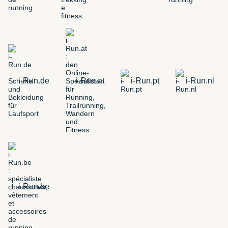
i-Run.de
i-Run.at
i-Run.pt
i-Run.nl
i-Run.be